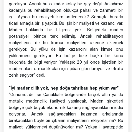
gerekiyor. Ancak bu o kadar kolay bir şey değil. Anladımız
kadarıyla bu rehabilitasyon oldukça pahalı ve zahmetli bir
iş. Ayrıca bu maliyeti kim üstlenecek? Sonuçta burada
ticari amaçla bir iş yapıldı. Bu işin bir maliyeti ve kazancı var.
Maden hakkında bir bilgimiz yok. Bölgedeki maden
potansiyeli bitince terk edilmiş. Ancak rehabilitasyon
maliyetlerini de bu kömür maliyetleri üzerine eklemek
gerekiyor. Bu yükü de işin kazancını alan kimse onu
yüklenmesi gerekiyor. Bu bölge bize başka bir konu
hakkında da bilgi veriyor. Yaklaşık 20 yıl önce işletilen bir
maden alanı ormanlık alan için çıban gibi duruyor ve etrafa
zehir saçıyor” dedi.
“İyi madencilik yok, hep doğa tahribatı hep yıkım var”
“Günümüzde ise Çanakkale bölgesinde birçok altın ya da
metalik madencilik faaliyeti yapılacak. Maden şirketleri
bölgeye çok büyük ekonomik kazanç sağlayacaklarını iddia
ediyorlar. Ancak sağlayacakları kazanca arkalarında
bırakacakları böyle bir çıbanın maliyetlerini ekliyorlar mı? Bu
maliyeti yüklenmeyi düşünüyorlar mı? Yoksa Hayırtepe’de