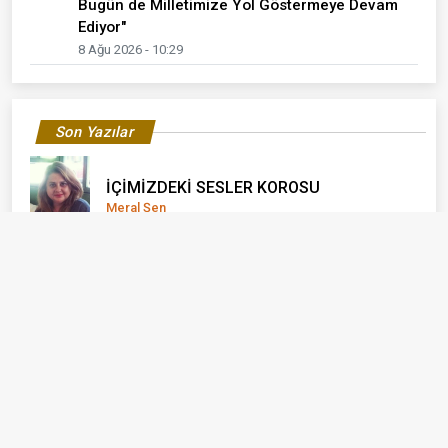
Bugün de Milletimize Yol Göstermeye Devam
Ediyor"
8 Ağu 2026 - 10:29
Son Yazılar
İÇİMİZDEKİ SESLER KOROSU
Meral Şen
YAŞLANMAK, HAYAT BOYUNCA
KARŞIMIZA ÇIKAN UYUM SÜREÇLERİNDEN
FARKLI MI?
Bilge Çetinkaya
Bu Güzel Kentin Diğer Sakinleri
Burcu Meltem Arık