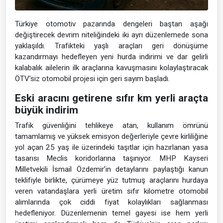
Türkiye otomotiv pazarında dengeleri baştan aşağı
değiştirecek devrim niteliğindeki iki ayrı düzenlemede sona
yaklaşıldı. Trafikteki yaşlı araçları geri dönüşüme
kazandırmayı hedefleyen yeni hurda indirimi ve dar gelirli
kalabalık ailelerin ilk araçlarına kavuşmasını kolaylaştıracak
ÖTV’siz otomobil projesi için geri sayım başladı.
Eski aracını getirene sıfır km yerli araçta
büyük indirim
Trafik güvenliğini tehlikeye atan, kullanım ömrünü
tamamlamış ve yüksek emisyon değerleriyle çevre kirliliğine
yol açan 25 yaş ile üzerindeki taşıtlar için hazırlanan yasa
tasarısı Meclis koridorlarına taşınıyor. MHP Kayseri
Milletvekili İsmail Özdemir’in detaylarını paylaştığı kanun
teklifiyle birlikte, çürümeye yüz tutmuş araçlarını hurdaya
veren vatandaşlara yerli üretim sıfır kilometre otomobil
alımlarında çok ciddi fiyat kolaylıkları sağlanması
hedefleniyor. Düzenlemenin temel gayesi ise hem yerli