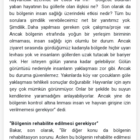
yaban hayatının bu göllerle olan ilişkisi ne? Son olarak da
bu bölgenin insan sağlığı üzerindeki etkisi nedir? Tüm bu
sorulara şimdilik verebileceimiz net bir yanıtımız yok.
Şimdilik…Daha yapılması gereken çok çalışma/proje var.
Ancak bölgenin etrafında yoğun bir yerleşim biriminin
olmaması, insan sağlığı için olumlu bir durum. Ancak
ziyaret sırasında gördüğümüz kadarıyla bölgede hiçbir uyarı
levhası yok ve insanların göllerden uzak tutacak bir bariyer
yok. Her isteyen gölün yanına kadar gelebiliyor. Gölün
görüntüsü nedeniyle insanların yaklaşması zor gibi. Ancak
bu duruma güvenilemez. Yakınlarda köy var çocukların göle
yaklaşması tehlikeli sonuçlar doğurabilir. Hayvanlar için aynı
şey çok mümkün görünmüyor. Onlar bir şekilde bu suyun
kendilerine yaramadığını anlayabiliyorlar. Ancak yine de
bölgenin kontrol altına lınması insan ve hayvan girişine izin
verilmemesi gerekiyor” dedi.
“Bölgenin rehabilite edilmesi gerekiyor”
Bakar, son olarak, “Bir diğer konu da bölgenin
rehabilitasyon sorunu. Acilen bu bölgenin rehabilite edilmesi