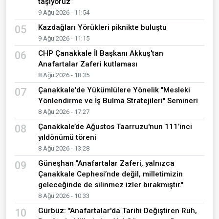
taşıyoruz”
9 Ağu 2026 - 11:54
Kazdağları Yörükleri piknikte buluştu
05
9 Ağu 2026 - 11:15
CHP Çanakkale İl Başkanı Akkuş'tan
06
Anafartalar Zaferi kutlaması
8 Ağu 2026 - 18:35
Çanakkale'de Yükümlülere Yönelik "Mesleki
07
Yönlendirme ve İş Bulma Stratejileri" Semineri
8 Ağu 2026 - 17:27
Çanakkale’de Ağustos Taarruzu'nun 111’inci
08
yıldönümü töreni
8 Ağu 2026 - 13:28
Güneşhan "Anafartalar Zaferi, yalnızca
09
Çanakkale Cephesi’nde değil, milletimizin
geleceğinde de silinmez izler bırakmıştır."
8 Ağu 2026 - 10:33
Gürbüz: "Anafartalar'da Tarihi Değiştiren Ruh,
10