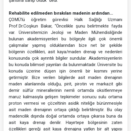
şansına sahip olduk” dedi.
Rehabilite edilmeden bırakılan madenin ardından…
ÇOMÜ’lü öğretim görevlisi Halk Sağlığı Uzmanı
Prof.Dr.Coşkun Bakar, “Öncelikle şunu belirtmekte fayda
var. Üniversitemizin Jeoloji ve Maden Mühendisliğinde
bulunan akademisyenleri bu bölgeyle ilgili çok önemli
çalışmalar yapmış olduklarından bize net bir şekilde
bölgenin özellikleri, asit kaya/maden drenajı ve nedenleri
konusunda çok ayrıntılı bilgiler sundular. Akademisyenlerin
bu konuda bilimsel yayınları da bulunmaktadır. Üniversite bu
konuda üzerine düşen işin önemli bir kısmını yerine
getirmiştir. Bize verilen bilgilerde asit maden drenajının
maden alanlarında olduğu, pirit, pirotin ve markazit gibi
demir sülfür minerallerinin nemli ortamda oksitlenmeye
maruz kalmasıyla gelişen tepkimeler sonucu sulu ortama
proton vermesi ve çözeltinin asidik niteliğe bürünmesiyle
asit maden drenajının ortaya çıktığı belirtilmiştir. Bu olay
madencilik dışında doğal ortamda ortaya çıkarsa buna da
asit kaya drenajı denilir. Hayırtepe bölgesinin zaten
özellikleri gereği asit kaya drenajına yatkın bir alt yapısı