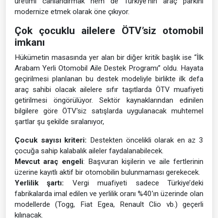
üretimi canlandırmak hem de Türkiye'nin araç parkını
modernize etmek olarak öne çıkıyor.
Çok çocuklu ailelere ÖTV’siz otomobil
imkanı
Hükümetin masasında yer alan bir diğer kritik başlık ise “İlk
Arabam Yerli Otomobil Aile Destek Programı” oldu. Hayata
geçirilmesi planlanan bu destek modeliyle birlikte ilk defa
araç sahibi olacak ailelere sıfır taşıtlarda ÖTV muafiyeti
getirilmesi öngörülüyor. Sektör kaynaklarından edinilen
bilgilere göre ÖTV'siz satışlarda uygulanacak muhtemel
şartlar şu şekilde sıralanıyor,
Çocuk sayısı kriteri:
Destekten öncelikli olarak en az 3
çocuğa sahip kalabalık aileler faydalanabilecek.
Mevcut araç engeli
: Başvuran kişilerin ve aile fertlerinin
üzerine kayıtlı aktif bir otomobilin bulunmaması gerekecek.
Yerlilik şartı:
Vergi muafiyeti sadece Türkiye’deki
fabrikalarda imal edilen ve yerlilik oranı %40’ın üzerinde olan
modellerde (Togg, Fiat Egea, Renault Clio vb.) geçerli
kılınacak.