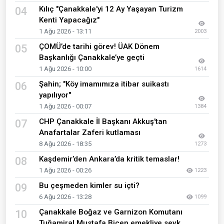
Kılıç "Çanakkale'yi 12 Ay Yaşayan Turizm
04
Kenti Yapacağız"
1 Ağu 2026 - 13:11
2003
ÇOMÜ’de tarihi görev! ÜAK Dönem
05
Başkanlığı Çanakkale’ye geçti
1 Ağu 2026 - 10:00
1614
Şahin; "Köy imamımıza itibar suikastı
06
yapılıyor"
1 Ağu 2026 - 00:07
1384
CHP Çanakkale İl Başkanı Akkuş'tan
07
Anafartalar Zaferi kutlaması
8 Ağu 2026 - 18:35
1273
Kaşdemir’den Ankara’da kritik temaslar!
08
1 Ağu 2026 - 00:26
1223
Bu çeşmeden kimler su içti?
09
6 Ağu 2026 - 13:28
1099
Çanakkale Boğaz ve Garnizon Komutanı
10
Tuğamiral Mustafa Biçen emekliye sevk