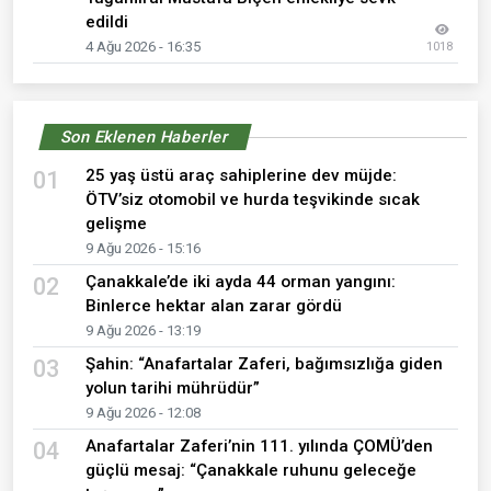
edildi
4 Ağu 2026 - 16:35
1018
Son Eklenen Haberler
25 yaş üstü araç sahiplerine dev müjde:
01
ÖTV’siz otomobil ve hurda teşvikinde sıcak
gelişme
9 Ağu 2026 - 15:16
Çanakkale’de iki ayda 44 orman yangını:
02
Binlerce hektar alan zarar gördü
9 Ağu 2026 - 13:19
Şahin: “Anafartalar Zaferi, bağımsızlığa giden
03
yolun tarihi mührüdür”
9 Ağu 2026 - 12:08
Anafartalar Zaferi’nin 111. yılında ÇOMÜ’den
04
güçlü mesaj: “Çanakkale ruhunu geleceğe