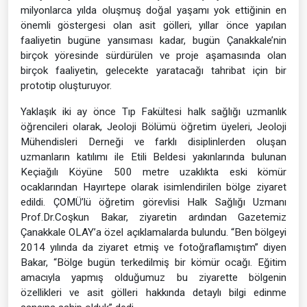
milyonlarca yılda oluşmuş doğal yaşamı yok ettiğinin en
önemli göstergesi olan asit gölleri, yıllar önce yapılan
faaliyetin bugüne yansıması kadar, bugün Çanakkale’nin
birçok yöresinde sürdürülen ve proje aşamasında olan
birçok faaliyetin, gelecekte yaratacağı tahribat için bir
prototip oluşturuyor.
Yaklaşık iki ay önce Tıp Fakültesi halk sağlığı uzmanlık
öğrencileri olarak, Jeoloji Bölümü öğretim üyeleri, Jeoloji
Mühendisleri Derneği ve farklı disiplinlerden oluşan
uzmanların katılımı ile Etili Beldesi yakınlarında bulunan
Keçiağılı Köyüne 500 metre uzaklıkta eski kömür
ocaklarından Hayırtepe olarak isimlendirilen bölge ziyaret
edildi. ÇOMÜ’lü öğretim görevlisi Halk Sağlığı Uzmanı
Prof.Dr.Coşkun Bakar, ziyaretin ardından Gazetemiz
Çanakkale OLAY’a özel açıklamalarda bulundu. “Ben bölgeyi
2014 yılında da ziyaret etmiş ve fotoğraflamıştım” diyen
Bakar, “Bölge bugün terkedilmiş bir kömür ocağı. Eğitim
amacıyla yapmış olduğumuz bu ziyarette bölgenin
özellikleri ve asit gölleri hakkında detaylı bilgi edinme