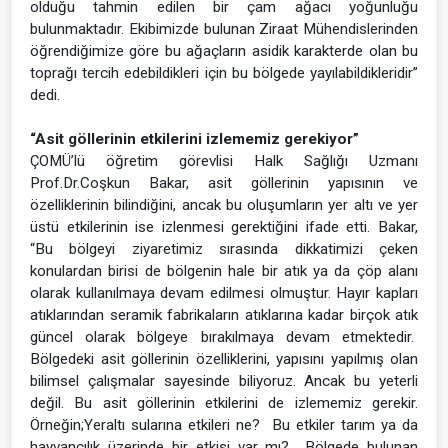
olduğu tahmin edilen bir çam ağacı yoğunluğu
bulunmaktadır. Ekibimizde bulunan Ziraat Mühendislerinden
öğrendiğimize göre bu ağaçların asidik karakterde olan bu
toprağı tercih edebildikleri için bu bölgede yayılabildikleridir”
dedi.
“Asit göllerinin etkilerini izlememiz gerekiyor”
ÇOMÜ’lü öğretim görevlisi Halk Sağlığı Uzmanı
Prof.Dr.Coşkun Bakar, asit göllerinin yapısının ve
özelliklerinin bilindiğini, ancak bu oluşumların yer altı ve yer
üstü etkilerinin ise izlenmesi gerektiğini ifade etti. Bakar,
“Bu bölgeyi ziyaretimiz sırasında dikkatimizi çeken
konulardan birisi de bölgenin hale bir atık ya da çöp alanı
olarak kullanılmaya devam edilmesi olmuştur. Hayır kapları
atıklarından seramik fabrikaların atıklarına kadar birçok atık
güncel olarak bölgeye bırakılmaya devam etmektedir.
Bölgedeki asit göllerinin özelliklerini, yapısını yapılmış olan
bilimsel çalışmalar sayesinde biliyoruz. Ancak bu yeterli
değil. Bu asit göllerinin etkilerini de izlememiz gerekir.
Örneğin;Yeraltı sularına etkileri ne? Bu etkiler tarım ya da
hayvancılık üzerinde bir etkisi var mı? Bölgede bulunan