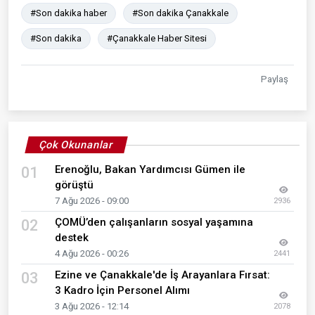
#Son dakika haber
#Son dakika Çanakkale
#Son dakika
#Çanakkale Haber Sitesi
Paylaş
Çok Okunanlar
Erenoğlu, Bakan Yardımcısı Gümen ile
01
görüştü
7 Ağu 2026 - 09:00
2936
ÇOMÜ’den çalışanların sosyal yaşamına
02
destek
4 Ağu 2026 - 00:26
2441
Ezine ve Çanakkale'de İş Arayanlara Fırsat:
03
3 Kadro İçin Personel Alımı
3 Ağu 2026 - 12:14
2078