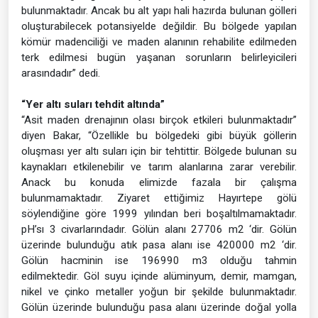
bulunmaktadır. Ancak bu alt yapı hali hazırda bulunan gölleri
oluşturabilecek potansiyelde değildir. Bu bölgede yapılan
kömür madenciliği ve maden alanının rehabilite edilmeden
terk edilmesi bugün yaşanan sorunların belirleyicileri
arasındadır” dedi.
“Yer altı suları tehdit altında”
“Asit maden drenajının olası birçok etkileri bulunmaktadır”
diyen Bakar, “Özellikle bu bölgedeki gibi büyük göllerin
oluşması yer altı suları için bir tehtittir. Bölgede bulunan su
kaynakları etkilenebilir ve tarım alanlarına zarar verebilir.
Anack bu konuda elimizde fazala bir çalışma
bulunmamaktadır. Ziyaret ettiğimiz Hayırtepe gölü
söylendiğine göre 1999 yılından beri boşaltılmamaktadır.
pH’sı 3 civarlarındadır. Gölün alanı 27706 m2 ‘dir. Gölün
üzerinde bulunduğu atık pasa alanı ise 420000 m2 ‘dir.
Gölün hacminin ise 196990 m3 olduğu tahmin
edilmektedir. Göl suyu içinde alüminyum, demir, mamgan,
nikel ve çinko metaller yoğun bir şekilde bulunmaktadır.
Gölün üzerinde bulunduğu pasa alanı üzerinde doğal yolla