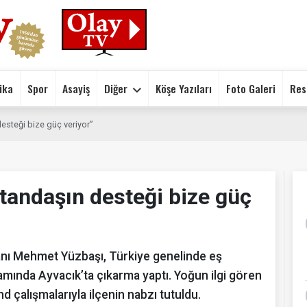
ika
Spor
Asayiş
Diğer
Köşe Yazıları
Foto Galeri
Res
steği bize güç veriyor”
andaşın desteği bize güç
anı Mehmet Yüzbaşı, Türkiye genelinde eş
amında Ayvacık’ta çıkarma yaptı. Yoğun ilgi gören
d çalışmalarıyla ilçenin nabzı tutuldu.