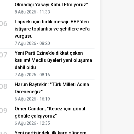
Olmadığı Yasayı Kabul Etmiyoruz"
8 Ağu 2026 - 11:33
Lapseki için birlik mesajı: BBP'den
06
istişare toplantısı ve şehitlere vefa
vurgusu
7 Ağu 2026 - 08:20
Yeni Parti Ezine’de dikkat çeken
07
katılım! Meclis üyeleri yeni oluşuma
dahil oldu
7 Ağu 2026 - 08:16
Harun Baytekin: "Türk Milleti Adına
08
Direneceğiz"
6 Ağu 2026 - 16:19
Ömer Candan; "Kepez için gönül
09
gönüle çalışıyoruz"
6 Ağu 2026 - 12:35
Yeni partisindeki ilk kare gündem