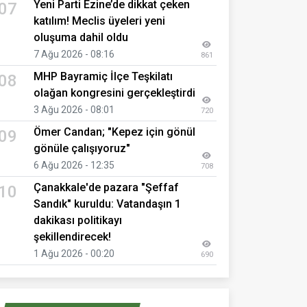
Yeni Parti Ezine’de dikkat çeken
07
katılım! Meclis üyeleri yeni
oluşuma dahil oldu
7 Ağu 2026 - 08:16
861
MHP Bayramiç İlçe Teşkilatı
08
olağan kongresini gerçekleştirdi
3 Ağu 2026 - 08:01
720
Ömer Candan; "Kepez için gönül
09
gönüle çalışıyoruz"
6 Ağu 2026 - 12:35
708
Çanakkale'de pazara "Şeffaf
10
Sandık" kuruldu: Vatandaşın 1
dakikası politikayı
şekillendirecek!
1 Ağu 2026 - 00:20
690