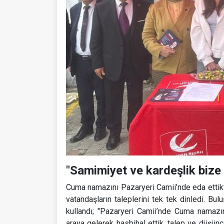
"Samimiyet ve kardeşlik bize 
Cuma namazını Pazaryeri Camii’nde eda ettik
vatandaşların taleplerini tek tek dinledi. Bu
kullandı; "Pazaryeri Camii’nde Cuma namazım
araya gelerek hasbihal ettik, talep ve düşünc