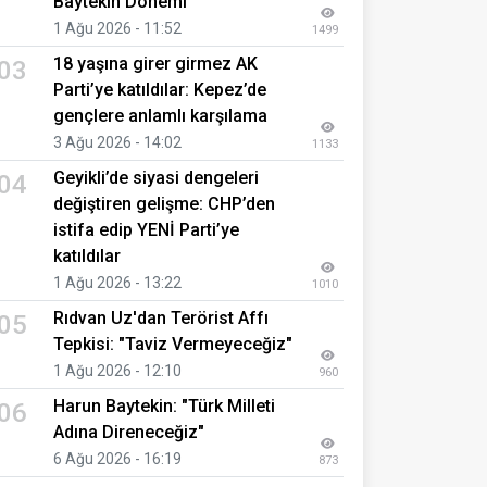
Baytekin Dönemi
1 Ağu 2026 - 11:52
1499
18 yaşına girer girmez AK
03
Parti’ye katıldılar: Kepez’de
gençlere anlamlı karşılama
3 Ağu 2026 - 14:02
1133
Geyikli’de siyasi dengeleri
04
değiştiren gelişme: CHP’den
istifa edip YENİ Parti’ye
katıldılar
1 Ağu 2026 - 13:22
1010
Rıdvan Uz'dan Terörist Affı
05
Tepkisi: "Taviz Vermeyeceğiz"
1 Ağu 2026 - 12:10
960
Harun Baytekin: "Türk Milleti
06
Adına Direneceğiz"
6 Ağu 2026 - 16:19
873