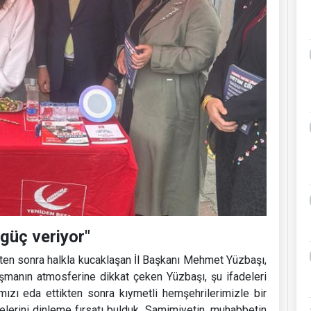
güç veriyor"
ten sonra halkla kucaklaşan İl Başkanı Mehmet Yüzbaşı,
luşmanın atmosferine dikkat çeken Yüzbaşı, şu ifadeleri
ızı eda ettikten sonra kıymetli hemşehrilerimizle bir
elerini dinleme fırsatı bulduk. Samimiyetin, muhabbetin