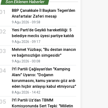
Son Eklenen Haberler
BBP Çanakkale İl Başkanı Tegen’den
01
Anafartalar Zaferi mesajı
9 Ağu 2026 - 09:58
Yeni Parti’de Geyikli hareketliliği: 5
02
belediye meclis üyesi partiye katıldı
9 Ağu 2026 - 09:17
Mehmet Yüzbaşı; "Bu destan inancın
03
ve bağımsızlığın simgesidir"
9 Ağu 2026 - 00:08
İYİ Partili Çağlayan’dan "Kamping
04
Alanı" Uyarısı: "Doğanın
korunmasını, kamu yararını göz ardı
eden hiçbir anlayışı kabul etmiyoruz"
8 Ağu 2026 - 14:42
İYİ Partili Uz’dan TBMM
05
Komisyonunda Sert Tepki: "Milletin