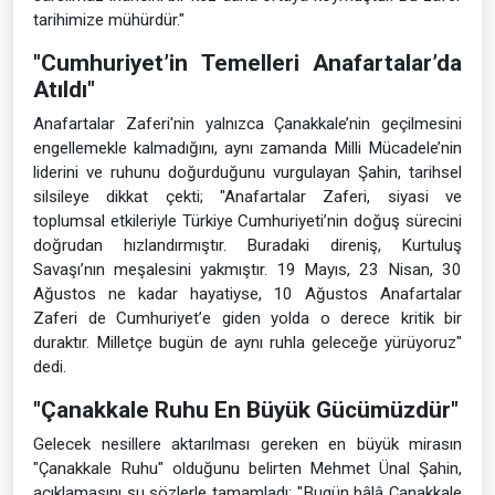
tarihimize mühürdür."
"Cumhuriyet’in Temelleri Anafartalar’da
Atıldı"
Anafartalar Zaferi'nin yalnızca Çanakkale’nin geçilmesini
engellemekle kalmadığını, aynı zamanda Milli Mücadele’nin
liderini ve ruhunu doğurduğunu vurgulayan Şahin, tarihsel
silsileye dikkat çekti; "Anafartalar Zaferi, siyasi ve
toplumsal etkileriyle Türkiye Cumhuriyeti’nin doğuş sürecini
doğrudan hızlandırmıştır. Buradaki direniş, Kurtuluş
Savaşı’nın meşalesini yakmıştır. 19 Mayıs, 23 Nisan, 30
Ağustos ne kadar hayatiyse, 10 Ağustos Anafartalar
Zaferi de Cumhuriyet’e giden yolda o derece kritik bir
duraktır. Milletçe bugün de aynı ruhla geleceğe yürüyoruz"
dedi.
"Çanakkale Ruhu En Büyük Gücümüzdür"
Gelecek nesillere aktarılması gereken en büyük mirasın
"Çanakkale Ruhu" olduğunu belirten Mehmet Ünal Şahin,
açıklamasını şu sözlerle tamamladı; "Bugün hâlâ Çanakkale