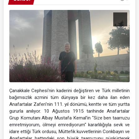
Çanakkale Cephesi'nin kaderini değiştiren ve Türk milletinin
bağımsızlık azmini tüm dünyaya bir kez daha ilan eden
Anafartalar Zaferi’nin 111. yıl dönümü, kentte ve tüm yurtta
gururla anılıyor. 10 Ağustos 1915 tarihinde Anafartalar
Grup Komutanı Albay Mustafa Kemal’in "Size ben taarruzu
emretmiyorum, ölmeyi emrediyorum" kararlılığıyla sevk ve
idare ettiği Türk ordusu, Müttefik kuvvetlerinin Conkbayırı ve
Anafartalar hattındaki son büyük taarruzunu püskürterek