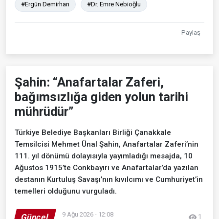
#Ergün Demirhan
#Dr. Emre Nebioğlu
Paylaş
Şahin: “Anafartalar Zaferi,
bağımsızlığa giden yolun tarihi
mührüdür”
Türkiye Belediye Başkanları Birliği Çanakkale
Temsilcisi Mehmet Ünal Şahin, Anafartalar Zaferi’nin
111. yıl dönümü dolayısıyla yayımladığı mesajda, 10
Ağustos 1915’te Conkbayırı ve Anafartalar’da yazılan
destanın Kurtuluş Savaşı’nın kıvılcımı ve Cumhuriyet’in
temelleri olduğunu vurguladı.
9 Ağu 2026 - 12:08
Güncel
1