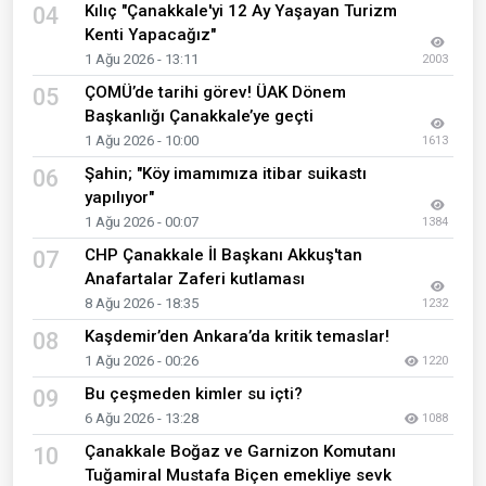
Kılıç "Çanakkale'yi 12 Ay Yaşayan Turizm
04
Kenti Yapacağız"
1 Ağu 2026 - 13:11
2003
ÇOMÜ’de tarihi görev! ÜAK Dönem
05
Başkanlığı Çanakkale’ye geçti
1 Ağu 2026 - 10:00
1613
Şahin; "Köy imamımıza itibar suikastı
06
yapılıyor"
1 Ağu 2026 - 00:07
1384
CHP Çanakkale İl Başkanı Akkuş'tan
07
Anafartalar Zaferi kutlaması
8 Ağu 2026 - 18:35
1232
Kaşdemir’den Ankara’da kritik temaslar!
08
1 Ağu 2026 - 00:26
1220
Bu çeşmeden kimler su içti?
09
6 Ağu 2026 - 13:28
1088
Çanakkale Boğaz ve Garnizon Komutanı
10
Tuğamiral Mustafa Biçen emekliye sevk