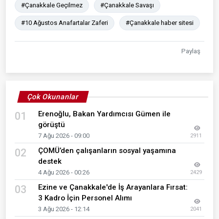
#Çanakkale Geçilmez
#Çanakkale Savaşı
#10 Ağustos Anafartalar Zaferi
#Çanakkale haber sitesi
Paylaş
Çok Okunanlar
Erenoğlu, Bakan Yardımcısı Gümen ile
01
görüştü
7 Ağu 2026 - 09:00
2911
ÇOMÜ’den çalışanların sosyal yaşamına
02
destek
4 Ağu 2026 - 00:26
2429
Ezine ve Çanakkale'de İş Arayanlara Fırsat:
03
3 Kadro İçin Personel Alımı
3 Ağu 2026 - 12:14
2041