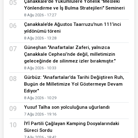
Çanakkale'de Yükümlülere Yönelik "Mesleki
05
Yönlendirme ve İş Bulma Stratejileri" Semineri
8 Ağu 2026 - 17:27
Çanakkale’de Ağustos Taarruzu'nun 111’inci
06
yıldönümü töreni
8 Ağu 2026 - 13:28
Güneşhan "Anafartalar Zaferi, yalnızca
07
Çanakkale Cephesi’nde değil, milletimizin
geleceğinde de silinmez izler bırakmıştır."
8 Ağu 2026 - 10:33
Gürbüz: "Anafartalar'da Tarihi Değiştiren Ruh,
08
Bugün de Milletimize Yol Göstermeye Devam
Ediyor"
8 Ağu 2026 - 10:29
Yusuf Talha son yolculuğuna uğurlandı
09
7 Ağu 2026 - 19:16
İYİ Partili Çağlayan Kamping Dosyalarındaki
10
Süreci Sordu
7 Ağu 2026 - 18:42