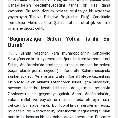
Çanakkale’nin geçilemeyeceğini tarihe bir kez daha
kazımıştı. Bu tarihi dönüm noktası vesilesiyle bir açıklama
yayımlayan Türkiye Belediye Başkanları Birliği Çanakkale
Temsilcisi Mehmet Ünal Şahin, zaferin stratejik ve milli
önemine dikkat çekti.
"Bağımsızlığa Giden Yolda Tarihi Bir
Durak"
1915 yılında yaşanan kara muharebelerinin Çanakkale
Savaşı'nın en kritik aşaması olduğunu belirten Mehmet Ünal
Şahin, Anafartalar’da gösterilen direnişin sıradan bir askeri
başarı olarak görülemeyeceğini ifade etti. Şahin mesajında
şunları söyledi; "Anafartalar Zaferi, Çanakkale’de kazanılmış
en büyük ve en anlamlı zaferlerden biridir. İşgal kuvvetleri,
savaşın kaderini kendi lehlerine değiştirmek amacıyla
Conkbayırı’nı ele geçirmeye çalıştı. Ancak Anafartalar’da,
vatan, millet ve bayrak için canını feda etmeye hazır
çelikten bir irade vardı. Bu topraklarda sergilenen eşsiz
mücadele ve kahramanlık, milletimizin bağımsızlığa olan
sarsılmaz inancını bir kez daha ortaya koymuştur. Bu zafer