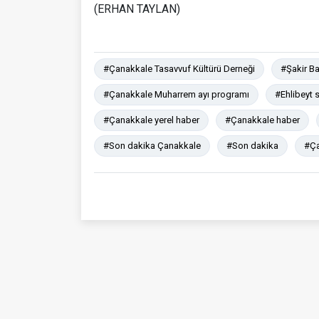
(ERHAN TAYLAN)
#Çanakkale Tasavvuf Kültürü Derneği
#Şakir B
#Çanakkale Muharrem ayı programı
#Ehlibeyt 
#Çanakkale yerel haber
#Çanakkale haber
#Son dakika Çanakkale
#Son dakika
#Ça