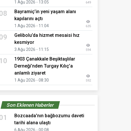
1 Ağu 2026 - 13:05
649
Bayramiç’in yeni yaşam alanı
08
kapılarını açtı
1 Ağu 2026 - 11:04
635
Gelibolu’da hizmet mesaisi hız
09
kesmiyor
3 Ağu 2026 - 11:15
594
1903 Çanakkale Beşiktaşlılar
10
Derneği’nden Turgay Kılıç’a
anlamlı ziyaret
1 Ağu 2026 - 08:30
592
Son Eklenen Haberler
Bozcaada'nın bağbozumu daveti
01
tarihi alana ulaştı
6 Ağu 2026 - 00:08