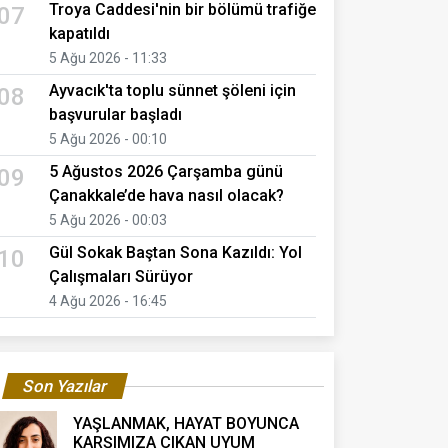
Troya Caddesi'nin bir bölümü trafiğe
07
kapatıldı
5 Ağu 2026 - 11:33
Ayvacık'ta toplu sünnet şöleni için
08
başvurular başladı
5 Ağu 2026 - 00:10
5 Ağustos 2026 Çarşamba günü
09
Çanakkale’de hava nasıl olacak?
5 Ağu 2026 - 00:03
Gül Sokak Baştan Sona Kazıldı: Yol
10
Çalışmaları Sürüyor
4 Ağu 2026 - 16:45
Son Yazılar
YAŞLANMAK, HAYAT BOYUNCA
KARŞIMIZA ÇIKAN UYUM