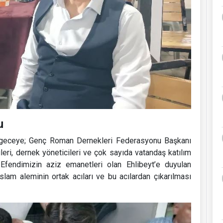
u
el geceye; Genç Roman Dernekleri Federasyonu Başkanı
leri, dernek yöneticileri ve çok sayıda vatandaş katılım
fendimizin aziz emanetleri olan Ehlibeyt’e duyulan
İslam aleminin ortak acıları ve bu acılardan çıkarılması