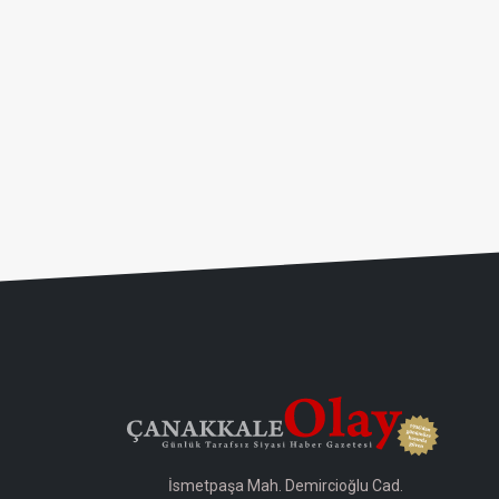
İsmetpaşa Mah. Demircioğlu Cad.