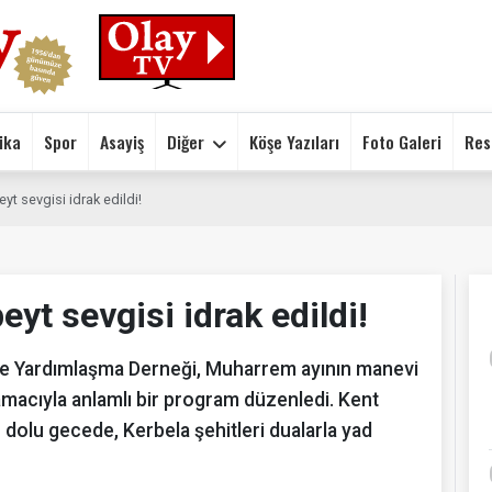
ika
Spor
Asayiş
Diğer
Köşe Yazıları
Foto Galeri
Res
yt sevgisi idrak edildi!
yt sevgisi idrak edildi!
ve Yardımlaşma Derneği, Muharrem ayının manevi
 amacıyla anlamlı bir program düzenledi. Kent
u dolu gecede, Kerbela şehitleri dualarla yad