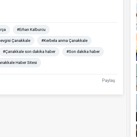
arça
#Erhan Kalburcu
sevgisi Çanakkale
#Kerbela anma Çanakkale
#Çanakkale son dakika haber
#Son dakika haber
nakkale Haber Sitesi
Paylaş