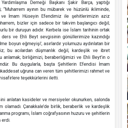
 Yardımlaşma Derneği Başkanı Şakir Barça, yaptığı
i; “Muharrem ayının bu mübarek ve hüzünlü ikliminde,
 ve İmam Hüseyin Efendimiz ile şehitlerimizin aziz
harrem, bizler için sadece bir takvim başlangıcı değil;
urlu bir duruşun adıdır. Kerbela ise İslam tarihinin ortak
k ders ve Ehli Beyt sevgisinin gönüllerimize kazındığı
me boyun eğmeyişi', asırlardır yolumuzu aydınlatan bir
z; bu acılardan düşmanlık değil, kardeşlik ve ibret
 anlamak; birliğimizi, beraberliğimizi ve Ehli Beyt’in o
dür. Bu duygularla, başta Şehitlerin Efendisi İmam
kaddesat uğruna can veren tüm şehitlerimizi rahmet ve
afirlere teşekkürlerini iletti.
sini anlatan kasideler ve mersiyeler okunurken, salonda
 olamadı. Çanakkale’de birlik, beraberlik ve kardeşlik
 anma programı, İslam coğrafyasının huzuru ve şehitlerin
 erdi.