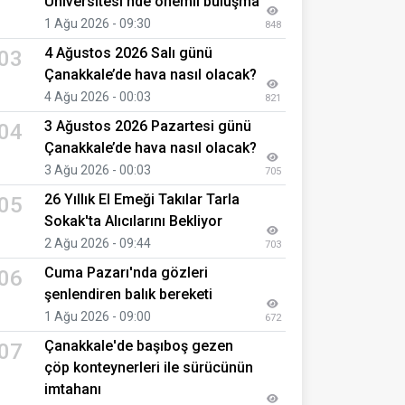
Üniversitesi’nde önemli buluşma
1 Ağu 2026 - 09:30
848
4 Ağustos 2026 Salı günü
03
Çanakkale’de hava nasıl olacak?
4 Ağu 2026 - 00:03
821
3 Ağustos 2026 Pazartesi günü
04
Çanakkale’de hava nasıl olacak?
3 Ağu 2026 - 00:03
705
26 Yıllık El Emeği Takılar Tarla
05
Sokak'ta Alıcılarını Bekliyor
2 Ağu 2026 - 09:44
703
Cuma Pazarı'nda gözleri
06
şenlendiren balık bereketi
1 Ağu 2026 - 09:00
672
Çanakkale'de başıboş gezen
07
çöp konteynerleri ile sürücünün
imtahanı