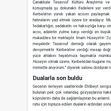
Çanakkale Tasavvuf Kültürü Araştırma ve
konuşmada şu dokunaklı ifadelere yer verd
Kerbela’nın yürek yakan acısını paylaşmak
hatıralarını yad etmek üzere bir aradayız. Mu
fedakarlığın, sadakatin ve haksızlığa karşı on
acısı, adaletin zulme karşı verdiği en büyü
mukaddes bir mekteptir. İmam Hüseyin’in 'Zul
meşaledir. Tasavvuf derneği olarak gayemi
devşirmektir. Kerbela’nın verdiği mesajı doğru
yüce ahlakını hayatımıza taşımakla mümkün
Hüseyin olmak üzere, Kerbela’dan bugüne mu
minnetle anıyorum.” diyerek salonu dolduran mis
Dualarla son buldu
Gecenin ilerleyen saatlerinde Ehlibeyt sevgi
bulunan pek çok vatandaş gözyaşlarına hakim
köprülerini daha da sağlamlaştıran bu anlamlı
ruhu için topluca edilen duaların ardından sona