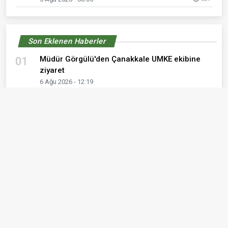
Son Eklenen Haberler
Müdür Görgülü'den Çanakkale UMKE ekibine
01
ziyaret
6 Ağu 2026 - 12:19
6 Ağustos 2026 Perşembe günü Çanakkale ve
02
Kepez eczane listesi
6 Ağu 2026 - 00:02
ÇOMÜ Hastanesi’nde ev hemodiyalizi dönemi
03
başladı
5 Ağu 2026 - 00:16
Mobil Kanser Tarama Aracı Bayramiç'te
04
5 Ağu 2026 - 00:05
5 Ağustos 2026 Çarşamba günü Çanakkale ve
05
Kepez eczane listesi
5 Ağu 2026 - 00:02