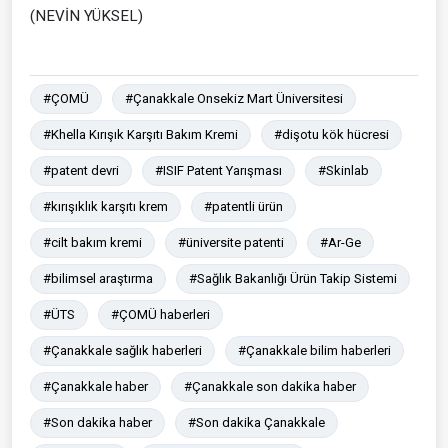
(NEVİN YÜKSEL)
#ÇOMÜ
#Çanakkale Onsekiz Mart Üniversitesi
#Khella Kırışık Karşıtı Bakım Kremi
#dişotu kök hücresi
#patent devri
#ISIF Patent Yarışması
#Skinlab
#kırışıklık karşıtı krem
#patentli ürün
#cilt bakım kremi
#üniversite patenti
#Ar-Ge
#bilimsel araştırma
#Sağlık Bakanlığı Ürün Takip Sistemi
#ÜTS
#ÇOMÜ haberleri
#Çanakkale sağlık haberleri
#Çanakkale bilim haberleri
#Çanakkale haber
#Çanakkale son dakika haber
#Son dakika haber
#Son dakika Çanakkale