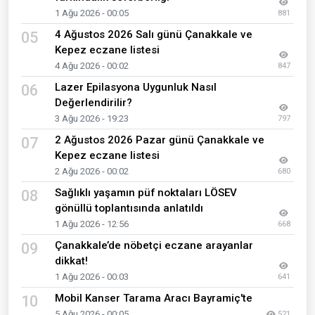
1 Ağu 2026 - 00:05
881
4 Ağustos 2026 Salı günü Çanakkale ve
05
Kepez eczane listesi
4 Ağu 2026 - 00:02
847
Lazer Epilasyona Uygunluk Nasıl
06
Değerlendirilir?
3 Ağu 2026 - 19:23
797
2 Ağustos 2026 Pazar günü Çanakkale ve
07
Kepez eczane listesi
2 Ağu 2026 - 00:02
680
Sağlıklı yaşamın püf noktaları LÖSEV
08
gönüllü toplantısında anlatıldı
1 Ağu 2026 - 12:56
668
Çanakkale’de nöbetçi eczane arayanlar
09
dikkat!
1 Ağu 2026 - 00:03
641
Mobil Kanser Tarama Aracı Bayramiç'te
10
5 Ağu 2026 - 00:05
521