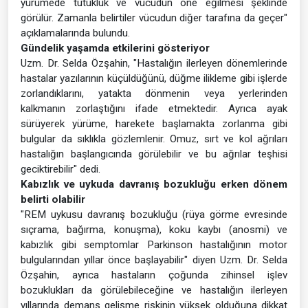
yürümede tutukluk ve vücudun öne eğilmesi şeklinde
görülür. Zamanla belirtiler vücudun diğer tarafına da geçer"
açıklamalarında bulundu.
Gündelik yaşamda etkilerini gösteriyor
Uzm. Dr. Selda Özşahin, "Hastalığın ilerleyen dönemlerinde
hastalar yazılarının küçüldüğünü, düğme ilikleme gibi işlerde
zorlandıklarını, yatakta dönmenin veya yerlerinden
kalkmanın zorlaştığını ifade etmektedir. Ayrıca ayak
sürüyerek yürüme, harekete başlamakta zorlanma gibi
bulgular da sıklıkla gözlemlenir. Omuz, sırt ve kol ağrıları
hastalığın başlangıcında görülebilir ve bu ağrılar teşhisi
geciktirebilir" dedi.
Kabızlık ve uykuda davranış bozukluğu erken dönem
belirti olabilir
"REM uykusu davranış bozukluğu (rüya görme evresinde
sıçrama, bağırma, konuşma), koku kaybı (anosmi) ve
kabızlık gibi semptomlar Parkinson hastalığının motor
bulgularından yıllar önce başlayabilir" diyen Uzm. Dr. Selda
Özşahin, ayrıca hastaların çoğunda zihinsel işlev
bozuklukları da görülebileceğine ve hastalığın ilerleyen
yıllarında demans gelişme riskinin yüksek olduğuna dikkat