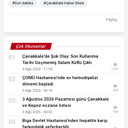
#Son dakika
#Çanakkale Haber Sitesi
Paylaş
Çok Okunanlar
Çanakkale'de Şok Olay: Son Kullanma
01
Tarihi Geçmemiş Salam Küflü Çıktı
4 Ağu 2026 - 11:59
1209
ÇOMÜ Hastanesi’nde ev hemodiyalizi
02
dönemi başladı
5 Ağu 2026 - 00:16
969
3 Ağustos 2026 Pazartesi günü Çanakkale
03
ve Kepez eczane listesi
3 Ağu 2026 - 00:02
934
Biga Devlet Hastanesi’nden hepatite karşı
04
farkındalık seferberliği