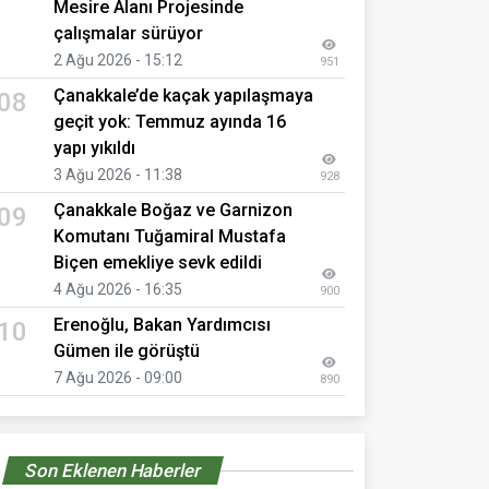
Mesire Alanı Projesinde
çalışmalar sürüyor
2 Ağu 2026 - 15:12
951
Çanakkale’de kaçak yapılaşmaya
08
geçit yok: Temmuz ayında 16
yapı yıkıldı
3 Ağu 2026 - 11:38
928
Çanakkale Boğaz ve Garnizon
09
Komutanı Tuğamiral Mustafa
Biçen emekliye sevk edildi
4 Ağu 2026 - 16:35
900
Erenoğlu, Bakan Yardımcısı
10
Gümen ile görüştü
7 Ağu 2026 - 09:00
890
Son Eklenen Haberler