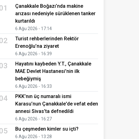
Çanakkale Boğazı’nda makine
01
arızası nedeniyle sürüklenen tanker
kurtarıldı
6 Ağu 2026 - 17:14
Turist rehberlerinden Rektör
02
Erenoğlu’na ziyaret
6 Ağu 2026 - 16:39
Hayatını kaybeden Y.T., Çanakkale
03
MAE Devlet Hastanesi'nin ilk
bebeğiymiş
6 Ağu 2026 - 16:33
PKK’nın üç numaralı ismi
04
Karasu’nun Çanakkale'de vefat eden
annesi Sivas’ta defnedildi
6 Ağu 2026 - 16:27
Bu çeşmeden kimler su içti?
05
6 Ağu 2026 - 13:28