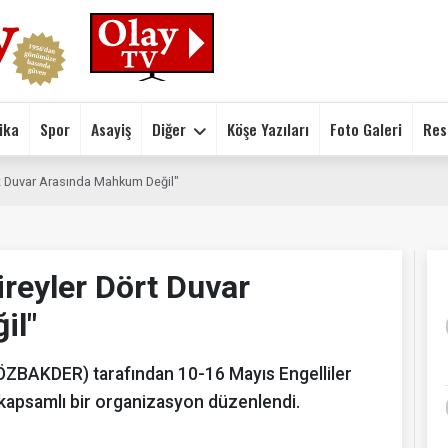
ika
Spor
Asayiş
Diğer
Köşe Yazıları
Foto Galeri
Res
t Duvar Arasında Mahkum Değil"
reyler Dört Duvar
il"
(ÖZBAKDER) tarafından 10-16 Mayıs Engelliler
kapsamlı bir organizasyon düzenlendi.