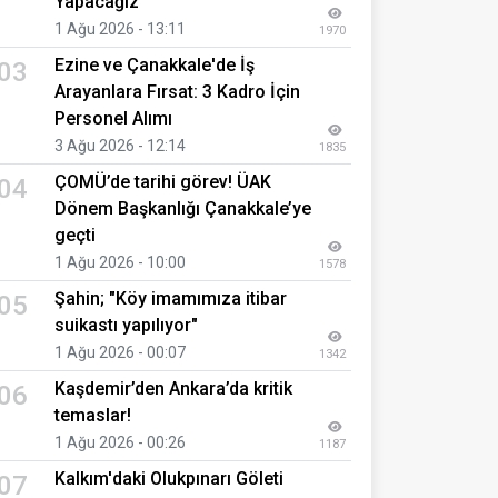
Yapacağız"
1 Ağu 2026 - 13:11
1970
Ezine ve Çanakkale'de İş
03
Arayanlara Fırsat: 3 Kadro İçin
Personel Alımı
3 Ağu 2026 - 12:14
1835
ÇOMÜ’de tarihi görev! ÜAK
04
Dönem Başkanlığı Çanakkale’ye
geçti
1 Ağu 2026 - 10:00
1578
Şahin; "Köy imamımıza itibar
05
suikastı yapılıyor"
1 Ağu 2026 - 00:07
1342
Kaşdemir’den Ankara’da kritik
06
temaslar!
1 Ağu 2026 - 00:26
1187
Kalkım'daki Olukpınarı Göleti
07