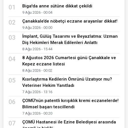
Biga!da anne sütüne dikkat çekildi
01
9 Ağu 2026 - 00:04
Çanakkale’de nöbetçi eczane arayanlar dikkat!
02
9 Ağu 2026 - 00:00
İmplant, Gülüş Tasarımı ve Beyazlatma: Uzman
03
Diş Hekimleri Merak Edilenleri Anlattı
8 Ağu 2026 - 15:44
8 Ağustos 2026 Cumartesi günü Çanakkale ve
04
Kepez eczane listesi
8 Ağu 2026 - 00:02
Kısırlaştırma Kedilerin Ömrünü Uzatıyor mu?
05
Veteriner Hekim Yanıtladı
7 Ağu 2026 - 13:16
ÇOMÜ'nün patentli kırışıklık kremi eczanelerde!
06
Bilimsel başarı tescillendi
7 Ağu 2026 - 00:20
ÇOMÜ Hastanesi ile Ezine Belediyesi arasında
07