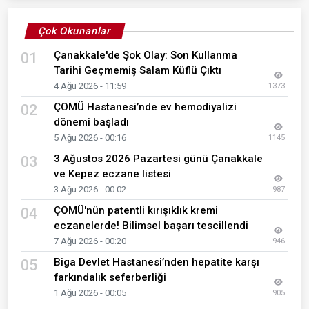
Çok Okunanlar
Çanakkale'de Şok Olay: Son Kullanma
01
Tarihi Geçmemiş Salam Küflü Çıktı
4 Ağu 2026 - 11:59
1373
ÇOMÜ Hastanesi’nde ev hemodiyalizi
02
dönemi başladı
5 Ağu 2026 - 00:16
1145
3 Ağustos 2026 Pazartesi günü Çanakkale
03
ve Kepez eczane listesi
3 Ağu 2026 - 00:02
987
ÇOMÜ'nün patentli kırışıklık kremi
04
eczanelerde! Bilimsel başarı tescillendi
7 Ağu 2026 - 00:20
946
Biga Devlet Hastanesi’nden hepatite karşı
05
farkındalık seferberliği
1 Ağu 2026 - 00:05
905