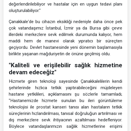
değerlendirilebiliyor ve hastalar için en uygun tedavi planı
oluşturulabiliyor."
Çanakkale'de bu cihazın eksikliği nedeniyle daha önce pek
çok vatandaşımız İstanbul, İzmir ya da Bursa gibi çevre
illerdeki merkezlere sevk edilmek durumunda kalıyor, hem
maddi hem de manevi olarak yıpratıcı bir süreçten
geçiyordu. Devlet hastanesinde yeni dönemin başlamasıyla
birlikte yaşanan mağduriyetin de önüne geçilmiş oldu.
"Kaliteli ve erişilebilir sağlık hizmetine
devam edeceğiz"
Hizmete giren teknoloji sayesinde Çanakkalelilerin kendi
şehirlerinde hızlıca tetkik yaptırabileceğini müjdeleyen
hastane yetkilileri, açıklamasını şu sözlerle tamamladı;
"Hastanemizde hizmete sunulan bu ileri görüntüleme
teknolojisi ile prostat kanseri tanısı alan hastaların tetkik
süreçlerinin hızlandırılması, tanısal doğruluğun artırılması ve
dış merkezlere sevk ihtiyacının azaltılması hedefleniyor.
Böylece vatandaşlarımızın sağlık hizmetlerine erişimi