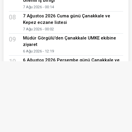
önemli iş birliği
7 Ağu 2026 - 00:14
7 Ağustos 2026 Cuma günü Çanakkale ve
08
Kepez eczane listesi
7 Ağu 2026 - 00:02
Müdür Görgülü'den Çanakkale UMKE ekibine
09
ziyaret
6 Ağu 2026 - 12:19
6 Ağustos 2026 Perşembe günü Çanakkale ve
10
Kepez eczane listesi
6 Ağu 2026 - 00:02
Son Yazılar
İÇİMİZDEKİ SESLER KOROSU
Meral Şen