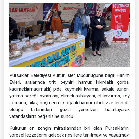
Pursaklar Belediyesi Kültür İşler Müdürlüğüne bağlı Hanım
Evleri, aralarında tirit, peynirli hamur, kıkırdaklı çorba,
kadimekli(madımaklı) pide, kaymaklı kıvırma, sakala sünen,
yazma böreği, ayran aşı, ekmek sübüryesi, et kavurma, köy
somunu, pilav, höşmerim, soğanlı hamur gibi lezzetlerin de
olduğu birbirinden güzel yemekleri hazırlayarak
vatandaşların beğenisine sundu.
Kültürün en zengin miraslarından biri olan Pursaklar’ın,
yöresel lezzetlerini gelecek nesillere tanıtmayı ve yaşatmayı