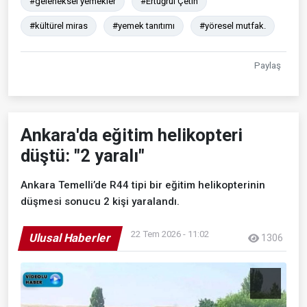
#geleneksel yemekler
#Ertuğrul Çetin
#kültürel miras
#yemek tanıtımı
#yöresel mutfak.
Paylaş
Ankara'da eğitim helikopteri
düştü: "2 yaralı"
Ankara Temelli’de R44 tipi bir eğitim helikopterinin
düşmesi sonucu 2 kişi yaralandı.
22 Tem 2026 - 11:02
Ulusal Haberler
1306