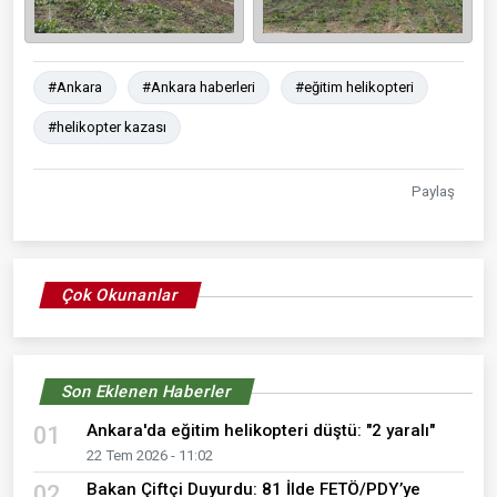
#Ankara
#Ankara haberleri
#eğitim helikopteri
#helikopter kazası
Paylaş
Çok Okunanlar
Son Eklenen Haberler
Ankara'da eğitim helikopteri düştü: "2 yaralı"
01
22 Tem 2026 - 11:02
Bakan Çiftçi Duyurdu: 81 İlde FETÖ/PDY’ye
02