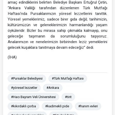
amaç edindiklerini belirten Belediye Başkanı Ertuğrul Çetin,
‘‘Ankara Valiliği tarafından düzenlenen Türk Mutfağı
Haftası’nda Pursaklarımızın yöresel lezzetlerini tanıttık.
Yöresel yemeklerimiz, sadece birer gıda değil; tarihimizin,
kültürümüzün ve geleneklerimizin harmanlandığı yaşam
öyküleridir. Bizler bu mirasa sahip çıkmakla kalmayıp, onu
geleceğe taşımanın da sorumluluğunu taşıyoruz.
Analarımızın ve nenelerimizin birbirinden leziz yemeklerini
gelecek kuşaklara tanıtmaya devam edeceğiz’’ dedi.
(İHA)
#Pursaklar Belediyesi
#Türk Mutfağı Haftası
#yöresel lezzetler
#Ankara
#Hacı Bayram Veli Üniversitesi
#tirit
#kıkırdaklı çorba
#kadimekli pide
#hanım evleri