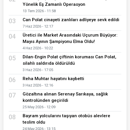
Yönelik Eş Zamanlı Operasyon
13 Tem 2026 - 11:58
Can Polat cinayeti zanlıları adliyeye sevk edildi
03
7 Haz 2026 - 12:17
Üretici ile Market Arasındaki Uçurum Büyüyor:
04
Mayıs Ayının Şampiyonu Elma Oldu!
4 Haz 2026 - 10:22
Dilan-Engin Polat çiftinin koruması Can Polat,
05
silahlı saldırıda öldürüldü
3 Haz 2026 - 17:05
Reha Muhtar hayatını kaybetti
06
3 Haz 2026 - 12:16
Gözaltına alınan Serenay Sarıkaya, sağlık
07
kontrolünden geçirildi
25 May 2026 - 12:09
Bayram yolcularını taşıyan otobüs alevlere
08
teslim oldu
24 May 2026 - 13:15