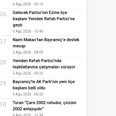
6 Ağu 2026 - 00:19
Gelecek Partisi'nin Ezine ilçe
06
başkanı Yeniden Refah Partisi'ne
geçti
5 Ağu 2026 - 10:49
Naim Makas'tan Bayramiç'e destek
07
mesajı
5 Ağu 2026 - 08:09
Yeniden Refah Partisi'nde
08
teşkilatlanma çalışmaları sürüyor
5 Ağu 2026 - 00:25
Bayramiç'te AK Parti'nin yeni ilçe
09
başkanı belli oldu
5 Ağu 2026 - 00:20
Turan "Çare 2002 ruhudur, çözüm
10
2002 anlayışıdır"
4 Ağu 2026 - 15:38