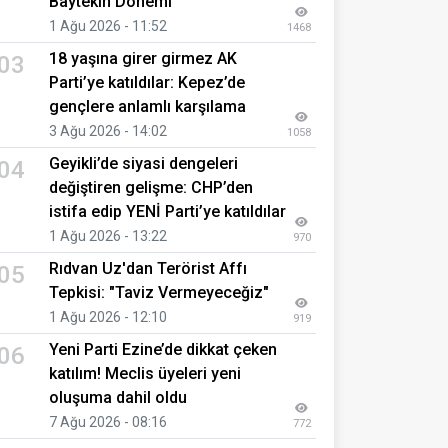
Baytekin Dönemi
1 Ağu 2026 - 11:52
1468
18 yaşına girer girmez AK
03
Parti’ye katıldılar: Kepez’de
gençlere anlamlı karşılama
3 Ağu 2026 - 14:02
1058
Geyikli’de siyasi dengeleri
04
değiştiren gelişme: CHP’den
istifa edip YENİ Parti’ye katıldılar
1 Ağu 2026 - 13:22
970
Rıdvan Uz'dan Terörist Affı
05
Tepkisi: "Taviz Vermeyeceğiz"
1 Ağu 2026 - 12:10
919
Yeni Parti Ezine’de dikkat çeken
06
katılım! Meclis üyeleri yeni
oluşuma dahil oldu
7 Ağu 2026 - 08:16
772