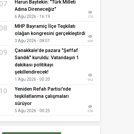
Harun Baytekin: "Türk Milleti
07
Adına Direneceğiz"
6 Ağu 2026 - 16:19
770
MHP Bayramiç İlçe Teşkilatı
08
olağan kongresini gerçekleştirdi
3 Ağu 2026 - 08:01
690
Çanakkale'de pazara "Şeffaf
09
Sandık" kuruldu: Vatandaşın 1
dakikası politikayı
şekillendirecek!
1 Ağu 2026 - 00:20
662
Yeniden Refah Partisi'nde
10
teşkilatlanma çalışmaları
sürüyor
5 Ağu 2026 - 00:25
636