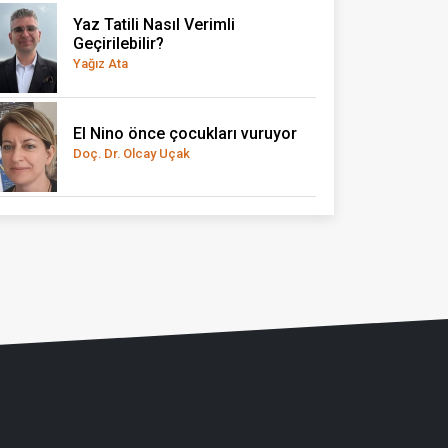
Yaz Tatili Nasıl Verimli
Geçirilebilir?
Yağız Ata
El Nino önce çocukları vuruyor
Doç. Dr. Olcay Uçak