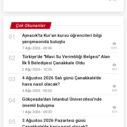
Çok Okunanlar
Ayvacık’ta Kur’an kursu öğrencileri bilgi
01
yarışmasında buluştu
7 Ağu 2026 - 00:06
1097
Türkiye'de "Mavi Su Verimliliği Belgesi" Alan
02
İlk İl Belediyesi Çanakkale Oldu
2 Ağu 2026 - 10:26
901
4 Ağustos 2026 Salı günü Çanakkale’de
03
hava nasıl olacak?
4 Ağu 2026 - 00:03
899
Gökçeada’dan İstanbul Üniversitesi’nde
04
önemli buluşma
1 Ağu 2026 - 09:30
874
3 Ağustos 2026 Pazartesi günü
05
Çanakkale’de hava nasıl olacak?