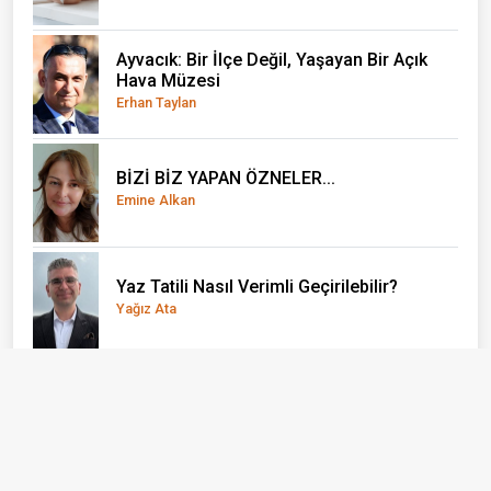
Ayvacık: Bir İlçe Değil, Yaşayan Bir Açık
Hava Müzesi
Erhan Taylan
BİZİ BİZ YAPAN ÖZNELER...
Emine Alkan
Yaz Tatili Nasıl Verimli Geçirilebilir?
Yağız Ata
El Nino önce çocukları vuruyor
Doç. Dr. Olcay Uçak