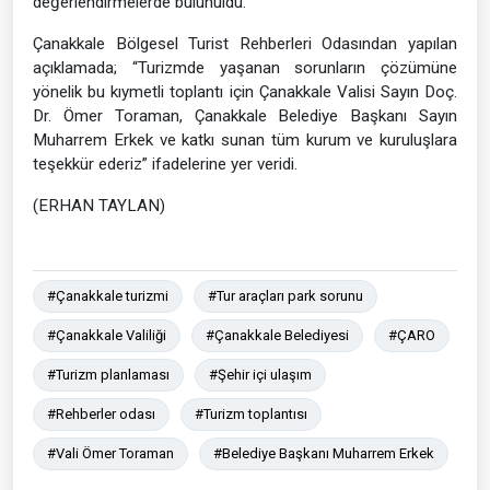
değerlendirmelerde bulunuldu.
Çanakkale Bölgesel Turist Rehberleri Odasından yapılan
açıklamada; “Turizmde yaşanan sorunların çözümüne
yönelik bu kıymetli toplantı için Çanakkale Valisi Sayın Doç.
Dr. Ömer Toraman, Çanakkale Belediye Başkanı Sayın
Muharrem Erkek ve katkı sunan tüm kurum ve kuruluşlara
teşekkür ederiz” ifadelerine yer veridi.
(ERHAN TAYLAN)
#Çanakkale turizmi
#Tur araçları park sorunu
#Çanakkale Valiliği
#Çanakkale Belediyesi
#ÇARO
#Turizm planlaması
#Şehir içi ulaşım
#Rehberler odası
#Turizm toplantısı
#Vali Ömer Toraman
#Belediye Başkanı Muharrem Erkek