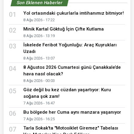
Son Eklenen Haberler
Yol ortasındaki çukurlarla imtihanımız bitmiyor!
01
8 Ağu 2026 - 17:22
Minik Kartal Göktuğ İçin Çifte Kutlama
02
8 Ağu 2026 - 13:19
İskelede Feribot Yoğunluğu: Araç Kuyrukları
03
Uzadı
8 Ağu 2026 - 13:07
8 Ağustos 2026 Cumartesi günü Çanakkale’de
04
hava nasıl olacak?
8 Ağu 2026 - 00:03
Göz değil bu kez cüzdan yaşartıyor: Kuru
05
soğana şok zam!
7 Ağu 2026 - 16:47
Bu bölgede her Cuma aynı manzara yaşanıyor
06
7 Ağu 2026 - 16:25
Tarla Sokak'ta "Motosiklet Giremez" Tabelası
07