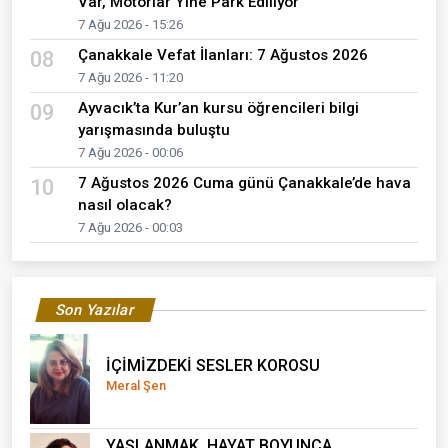
Var, Motorlar Yine Park Ediliyor
7 Ağu 2026 - 15:26
Çanakkale Vefat İlanları: 7 Ağustos 2026
08
7 Ağu 2026 - 11:20
Ayvacık’ta Kur’an kursu öğrencileri bilgi
09
yarışmasında buluştu
7 Ağu 2026 - 00:06
7 Ağustos 2026 Cuma günü Çanakkale’de hava
10
nasıl olacak?
7 Ağu 2026 - 00:03
Son Yazılar
İÇİMİZDEKİ SESLER KOROSU
Meral Şen
YAŞLANMAK, HAYAT BOYUNCA