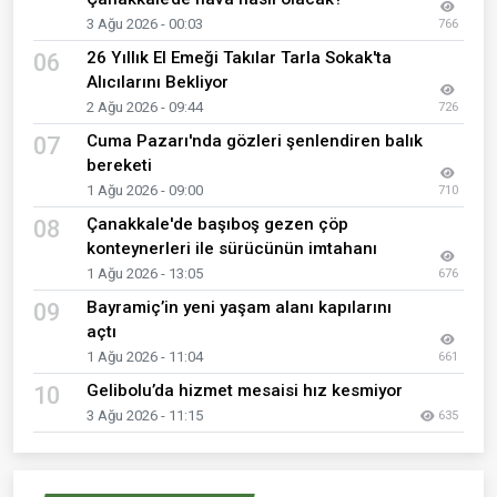
3 Ağu 2026 - 00:03
766
26 Yıllık El Emeği Takılar Tarla Sokak'ta
06
Alıcılarını Bekliyor
2 Ağu 2026 - 09:44
726
Cuma Pazarı'nda gözleri şenlendiren balık
07
bereketi
1 Ağu 2026 - 09:00
710
Çanakkale'de başıboş gezen çöp
08
konteynerleri ile sürücünün imtahanı
1 Ağu 2026 - 13:05
676
Bayramiç’in yeni yaşam alanı kapılarını
09
açtı
1 Ağu 2026 - 11:04
661
Gelibolu’da hizmet mesaisi hız kesmiyor
10
3 Ağu 2026 - 11:15
635