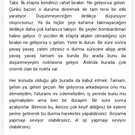
Tabii. İlk etapta kendinizi rahat bırakın. Ne geliyorsa gelsin.
Çünkü bazen o duruma direnmek de tam tersi bir etki
yaratıyor. Düşünmeyeceğim dedikçe düşünüyor
oluyorsunuz. Ya da hiçbir şeyi kafama takmayacağım
dedikçe daha çok kafanıza takıyor. Bir şeyler bombardıman
haline geliyor. O yüzden ilk etapta alışkın olmadığınız için
bırakın ne geliyorsa o gelsin. Yeter ki durun. Bir süre sonra
yavaş yavaş zaten zihniniz o durma sürecine alışıp artık
yavaş yavaş tamam ya bunda Bu arada bunu da
düşünmeyeyim noktasına geliyor. Aslında burada çok
önemli olan bir nokta var.
Her konuda olduğu gibi burada da kabul etmek. Tamam,
gelsin ya; gelsin geçsin. Ne geliyorsa arkadaşıma onu mu
demeliydim, faturamı mı ödemeliydim, iş yerinde bunu mu
yapmalıydım ama ben bir durayım. Bir süre sonra
azalıyorlar. Birincisi bu, ikincisi çok keyif aldığınız bir eylemi
yerine getirerek bu durma hareketini yapabilirsiniz. Boyama
yapmayı seviyor olabilirsiniz, el işi yapmayı seviyor
olabilirsiniz.