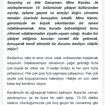
Sosyolog ve Aile Danışmanı Mine Kandaz ile
söyleşilerimizin 10. bölümünde şikâyet kültüründen
sıyrılıp; eyleme geçme ve enerjiyi doğru yönetme
temaları üzerinde konuşalım istedik. Mine Hanım,
günümüzde en büyük sıkıntılardan bir tanesi
odaklanamamak. Ama burada bahsettiğimiz konu
zihinsel odaklanmadan ziyade yaşam odağı.
Acaba biz
şikâyet ettiğimiz konuları sürekli dile getirerek,
konuşarak kendi elimizde bu durumu besliyor olabilir
miyiz?
Besliyoruz tabii ki ama önce odak noktasından başlamak
istiyorum. Odaklanamıyor olmamızın çağın getirdiği hızla
çok büyük bir etkisi var. O kadar hızlıyız ki her yere hızla
yetişiyoruz. Pek çok şeyi hızlı yapmaya çalışıyoruz. Pek çok
şeyde çok koşuşturmaca halindeyiz. Haliyle en son vakit
kalan kişi kendimiz oluyor.
Kendimizle de uğraşacak halimiz kalmıyor. Buna bir zaman
ayıramıyoruz ya da buna bir vakit ayırıp; 15-20 dakika
sadece oturduğumuzda çok boş geçen bir zamanmış gibi