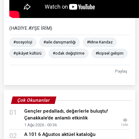
(HADİYE AYŞE İRİM)
#sosyoloji
#aile danışmanlığı
#Mine Kandaz
#şikâyet kültürü
#odak değiştirme
#kişisel gelişim
Paylaş
Çok Okunanlar
Gençler pedalladı, değerlerle buluştu!
01
Çanakkale’de anlamlı etkinlik
1 Ağu 2026 - 00:36
1686
A.101 6 Ağustos aktüel kataloğu
02