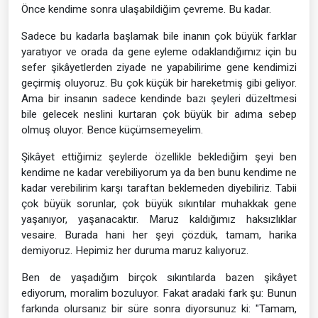
Önce kendime sonra ulaşabildiğim çevreme. Bu kadar.
Sadece bu kadarla başlamak bile inanın çok büyük farklar
yaratıyor ve orada da gene eyleme odaklandığımız için bu
sefer şikâyetlerden ziyade ne yapabilirime gene kendimizi
geçirmiş oluyoruz. Bu çok küçük bir hareketmiş gibi geliyor.
Ama bir insanın sadece kendinde bazı şeyleri düzeltmesi
bile gelecek neslini kurtaran çok büyük bir adıma sebep
olmuş oluyor. Bence küçümsemeyelim.
Şikâyet ettiğimiz şeylerde özellikle beklediğim şeyi ben
kendime ne kadar verebiliyorum ya da ben bunu kendime ne
kadar verebilirim karşı taraftan beklemeden diyebiliriz. Tabii
çok büyük sorunlar, çok büyük sıkıntılar muhakkak gene
yaşanıyor, yaşanacaktır. Maruz kaldığımız haksızlıklar
vesaire. Burada hani her şeyi çözdük, tamam, harika
demiyoruz. Hepimiz her duruma maruz kalıyoruz.
Ben de yaşadığım birçok sıkıntılarda bazen şikâyet
ediyorum, moralim bozuluyor. Fakat aradaki fark şu: Bunun
farkında olursanız bir süre sonra diyorsunuz ki: "Tamam,