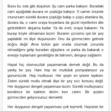
Bunu bu oda gibi düşünün. Şu cam parka bakıyor. Buradaki
cam aşağıdaki duvara ve çöplüğe bakıyor. O camın önünde
oturursam sürekli duvara çöplüğe bakıp o çöpü atanlara da,
duvara da, o camı oraya koyanlara da güzel niyetlerimi dile
getirebilirim akşama kadar. Ya da evet, oraya bakarım. Ya
burayı böyle olmaması lazım. Buranın çözümü için bir şey
yapılabilir mi diye düşünürüm. Onu da görmezden gelmek
doğru değil. Ama bütün gün orada oturmak zorunda
olmadığımı gelip buradan ağaçlara ve parka da bakarak o
enerjiyi toplamam gerektiğini de bilirsem, dengeyi sağlarım.
Hayat hiç olumsuzluk yaşamamak demek değil. Bu da
yanlış bir şey. Hani hep bir mutluluk pompalanıyor ya
günümüzde. Hep mutlusun. Her şeyin en iyisine layıksın.
Zaten sürekli mutlu olmak diye bir şey söz konusu değil.
Her duygunun dengeli yaşanması lazım. Sürekli mutluysanız
kendinize bir baktırın derim ben zaten. Bir şeyleri
görmezden geliyorsunuz demektir.
Her duygunun dengeli yaşanması çok kıymetli. Hepsinin bir