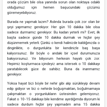
orada çözüm bile olsa yanında sorun olan noktaya odaklı
olduğumuz için hemen başucundaki çözümü
göremeyebiliyoruz.
Burada ne yapmak lazım? Aslında burada çok zor olan bir
şeyi yapmamız gerekiyor. Her gün 10 dakika bile olsa
sadece durmamız gerekiyor. Bu kadarı yeterli mi? Evet, ilk
başta sadece günde 10 dakika durmak ve hiçbir şey
düşünmemek yeterli. Çünkü o kendi halinizde kaldığınızda o
dinginlikte, o durgunlukta bir kendinizle baş başa
kalıyorsunuz. Bir böyle o andaki bir içsel durumunuza
bakıyorsunuz. Ve biliyorum herkesin hayatı çok zor.
Hepimiz koşturmaca içindeyiz ama istersek o 10 dakikayı
yaratabilecek güce de sahibiz. Buna da inanmamız
gerekiyor.
Yoksa hayat bizi böyle bir nehir gibi alıp sürükleyip devam
edip gidiyor ve biz o nehirde boğuşmaktan, boğulmamaya
çalışmaktan o yorgunlukların üstesinden gelemiyoruz.
Fakat o 10-15 dakikayı bile kendime ayırdığımda diyorum ki
sadece durdum hiçbir şey yapmadım ama 15 dakika