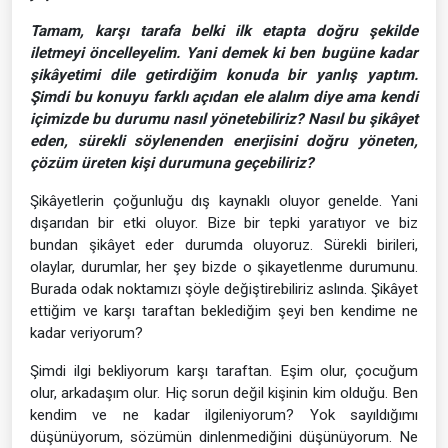
Tamam, karşı tarafa belki ilk etapta doğru şekilde
iletmeyi öncelleyelim. Yani demek ki ben bugüne kadar
şikâyetimi dile getirdiğim konuda bir yanlış yaptım.
Şimdi bu konuyu farklı açıdan ele alalım diye ama kendi
içimizde bu durumu nasıl yönetebiliriz? Nasıl bu şikâyet
eden, sürekli söylenenden enerjisini doğru yöneten,
çözüm üreten kişi durumuna geçebiliriz?
Şikâyetlerin çoğunluğu dış kaynaklı oluyor genelde. Yani
dışarıdan bir etki oluyor. Bize bir tepki yaratıyor ve biz
bundan şikâyet eder durumda oluyoruz. Sürekli birileri,
olaylar, durumlar, her şey bizde o şikayetlenme durumunu.
Burada odak noktamızı şöyle değiştirebiliriz aslında. Şikâyet
ettiğim ve karşı taraftan beklediğim şeyi ben kendime ne
kadar veriyorum?
Şimdi ilgi bekliyorum karşı taraftan. Eşim olur, çocuğum
olur, arkadaşım olur. Hiç sorun değil kişinin kim olduğu. Ben
kendim ve ne kadar ilgileniyorum? Yok sayıldığımı
düşünüyorum, sözümün dinlenmediğini düşünüyorum. Ne