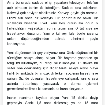
Ama bu sırada sadece el işi yaparken televizyon, telefon
açık olmasın benim de istediğim. Sadece ona odaklanın.
Kahveyi çok seviyor olabilirsiniz. Kahveyi şöyle için mesela.
Elinizi alın önce bir koklayın. Bir görüntüsüne bakın. Bir
sıcaklığını hissedin. Evet. Yani beş duyunuzla onun o
farkındalığını yaşadıktan sonra tadını alın. O tat size ne
hissettiriyor düşünün. Yani o kahveyi bile böyle içseniz
onları düşüneceğinizden aslında zihnimizi şöyle
kandırıyoruz.
Yeni düşünecek bir şey veriyoruz ona. Öteki düşünceleri bir
süreliğine askıya almış oluyor. Bir boyama yaparken şu
rengi mi kullanayım, bu rengi mi kullanayım. 15 dakika bu
sefer ona odaklandığı için diğer tarafı askıya alıyor. Veya
farklı bir noktada bir müzik dinlerken sözlerini hissetmeye
çalışın. Siz de duyguları hissetmeye çalışarak yani o şeyi
aslında bütünleşip yaşayarak o durma eylemini
gerçekleştirebilirsek ki zamanla da buna alışıyoruz.
İnanın inanılmaz faydası oluyor. Yani 15 dakika deyip
geçmeyin. Sanki 1,5 saat dinlenmiş ya da 15 saat