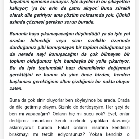
hayatının içerisine sunuyor. İşte diyelim ki bu şikâyetten
kalkıyor; ‘ya bu evin de çatısı akıyor.’ Bunu sürekli
olarak dile getiriyor ama çözüm noktasında yok. Çünkü
aslında çözmesi gereken sorun burada.
Bununla başa çıkamayacağını düşündüğü ya da işte yol
oradan bilmediği veya sizin özellikle üzerinde
durduğunuz gibi konuşmayan bir toplum olduğumuz ya
da nerede neyi konuşacağını da çok bilmeyen bir
toplum olduğumuz için bambaşka bir yolla çıkartıyor.
Bu da işte toplumdaki bazı dinamiklerin değişmesi
gerektiğini ve bunun da yine önce bizden, benden
başlaması gerektiğinin altını çizdiğimiz bir nokta oluyor
zaten.
Buna da çok sinir oluyorlar ben söyleyince bu arada. Orada
da dile getirmiş olayım. Sizinle de dertleşeyim. Her şeyi de
ben mi yapacağım? Onların hiç mi suçu yok? Evet, onlar
dediğimiz insanların kendi özelinde yaptıkları davranışı
aklamıyoruz burada. Fakat onların insafına kendinizi
bırakmayı mı tercih ediyorsunuz? Yoksa kendiniz o