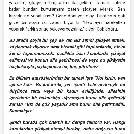
yaşadım, şikâyet ettim, acımı da çektim. Tamam, ölene
kadar bundan kurtulamam zaten şikâyet ederek. Ben
burada ne yapabilirim? Gene dönüyor olay. Einstein'ın çok
güzel bir sözü var zaten. Diyor ki: "Hep aynı hareketleri
yaparak farklı sonuç bekleyemezsiniz." diyor. Çok doğru.
Bu arada şöyle bir şey de var. Biz şimdi şikâyet etmek,
söylenmek diyoruz ama bizimki gibi toplumlarda, bizim
kendi toplumumuzda özellikle bazı konularda şikâyet
edilmesi ve bunun dile getirilmesi de veya bu şikâyetin
başkalarıyla paylaşılması hiç hoş görülmez.
En bilinen atasözlerinden bir tanesi işte "Kol kırılır, yen
içinde kalır." Bu kol kırılır, yen içinde kalır nedeniyle bu
düşünce tarzı veya bir kadın evliliğinde, ailesinin
içerisinde bir haksızlığa uğramışsa bunu dile getirdiği
zaman “Biz de çok yaşadık ama bunu dile getirmedik.
Susmalıyız.”
Şimdi burada çok önemli bir denge faktörü var. Hangi
konulardan şikâyet etmeyi bırakıp, daha doğrusu bunu