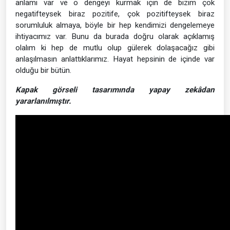
anlamı var ve o dengeyi kurmak için de bizim çok
negatifteysek biraz pozitife, çok pozitifteysek biraz
sorumluluk almaya, böyle bir hep kendimizi dengelemeye
ihtiyacımız var. Bunu da burada doğru olarak açıklamış
olalım ki hep de mutlu olup gülerek dolaşacağız gibi
anlaşılmasın anlattıklarımız. Hayat hepsinin de içinde var
olduğu bir bütün.
Kapak görseli tasarımında yapay zekâdan
yararlanılmıştır.