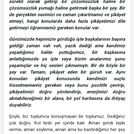
sürekli olarak getirip bir çözümsüzlük haline bir
çözümsüzlük yumağı haline getirmek başka bir şey. Bir
de gerçekten sesimizi ne zaman çıkartmamız ve şikâyet
etmeyi, hangi konularda daha fazla şikâyetimizi dile
getirmeyi öğrenmemiz gereken konular var.
Günümüzde hepimizin gördüğü işte başkalarının başına
geldiği zaman vah vah, yazık dediği ama kendimiz
yaşadığımız halde yuttuğumuz, bir başkasına
anlattığımızda ya işte veya bizim analarımız şunu
yaşamışlar ve hiç sesleri çıkmamıştı. Bir de böyle bir
şey var. Tamam, şikâyet eden bir güruh var. Aynı
konudan şikâyet konusunda kendimizi suçlu
hissetmememiz gereken veya bunu pozitife çevirip,
şikâyetimizi doğru yönlendirip, enerjimizi doğru
akıtabileceğimiz bir alana, bir yol haritasına da ihtiyaç
duyabiliriz.
Şöyle, biz toplumca konuşmayan bir toplumuz. Dediğiniz
çok doğru. Kol kırılır yer içinde kalır. Aman şimdi tepki
verme, aman söyleme, aman ama bu bastırdığımız her şey