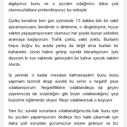
algılıyoruz bunu ve o yüzden odağımızı daha çok
olumsuzluklara yönlendiriyoruz bu sebeple.
Çünkü kendime ben gün içerisinde 15 dakika bile bir vakit
ayıramıyorsam, kendimle o dinlenme, o dinginleşme, huzur
vaktini yaşayamıyorsam olumsuz her şeyde bunun sebebini
aramaya başlıyorum. Trafik çoktu, vakit yoktu. Bunların
hepsi doğru bu arada yanlış da değil ama bunları bir
bahaneler zinciri haline getirip sürekli tekrarlıyorum. İşte
diyorum ki eve vaktinde gelseydim bir kahve içecek vaktim
olurdu.
İş yerinde o kadar mesaiye kalmasaydım bunu bunu
yapmam lazımdı deyip sürekli bu sefer o negatif şeye
odaklanıyorum. Negatifliklere odaklandıkça da geçen
yayınımızda da söylediğim gibi beyin odaklandığınız şeyi
büyütme eğiliminde oluyor. Neye odaklanırsak o büyüyor.
Yani biz sürekli sorunlara odaklandığımızda bak bunu işte
bu yüzden yapamıyorum dedikçe bizi haklı çıkarmak için
daha çok sorunları gözümüzün önüne getiriyor ve biz