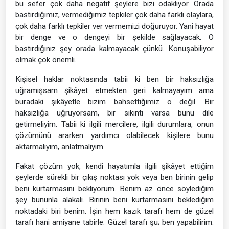
bu sefer çok daha negatif şeylere bizi odaklıyor. Orada
bastırdığımız, vermediğimiz tepkiler çok daha farklı olaylara,
çok daha farklı tepkiler ver vermemizi doğuruyor. Yani hayat
bir denge ve o dengeyi bir şekilde sağlayacak. O
bastırdığınız şey orada kalmayacak çünkü. Konuşabiliyor
olmak çok önemli.
Kişisel haklar noktasında tabii ki ben bir haksızlığa
uğramışsam şikâyet etmekten geri kalmayayım ama
buradaki şikâyetle bizim bahsettiğimiz o değil. Bir
haksızlığa uğruyorsam, bir sıkıntı varsa bunu dile
getirmeliyim. Tabii ki ilgili mercilere, ilgili durumlara, onun
çözümünü ararken yardımcı olabilecek kişilere bunu
aktarmalıyım, anlatmalıyım.
Fakat çözüm yok, kendi hayatımla ilgili şikâyet ettiğim
şeylerde sürekli bir çıkış noktası yok veya ben birinin gelip
beni kurtarmasını bekliyorum. Benim az önce söylediğim
şey bununla alakalı. Birinin beni kurtarmasını beklediğim
noktadaki biri benim. İşin hem kazık tarafı hem de güzel
tarafı hani amiyane tabirle. Güzel tarafı şu; ben yapabilirim.