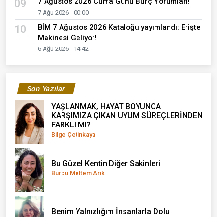
7 Ağustos 2026 Cuma Günü Burç Yorumları!
09
7 Ağu 2026 - 00:00
BİM 7 Ağustos 2026 Kataloğu yayımlandı: Erişte
10
Makinesi Geliyor!
6 Ağu 2026 - 14:42
Son Yazılar
YAŞLANMAK, HAYAT BOYUNCA
KARŞIMIZA ÇIKAN UYUM SÜREÇLERİNDEN
FARKLI MI?
Bilge Çetinkaya
Bu Güzel Kentin Diğer Sakinleri
Burcu Meltem Arık
Benim Yalnızlığım İnsanlarla Dolu