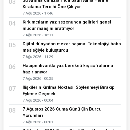
Su Arıtma Cihazlarında Satın Alma Yerine
03
Kiralama Tercihi Öne Çıkıyor
7 Ağu 2026 - 17:46
Kırkımcıların yaz sezonunda gelirleri genel
04
müdür maaşını aratmıyor
7 Ağu 2026 - 16:11
Dijital dünyadan mezar başına: Teknolojiyi baba
05
mesleğiyle buluşturdu
7 Ağu 2026 - 11:29
Hacıpehlivan’da yaz bereketi kış sofralarına
06
hazırlanıyor
7 Ağu 2026 - 00:35
İlişkilerin Kırılma Noktası: Söylenmeyi Bırakıp
07
Eyleme Geçmek
7 Ağu 2026 - 00:04
7 Ağustos 2026 Cuma Günü Çin Burcu
08
Yorumları
7 Ağu 2026 - 00:01