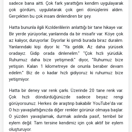
sadece bana aitti. Çok fark yarattığını kendim uygulayarak
çok gördüm, uygulatarak çok geri dönüşlerini aldım.
Gerçekten bu çok insanı dinlendiren bir şey.
Hatta bununla ilgili Kızılderililerin anlattığı bir tane hikaye var.
Bir yerde yürüyorlar, yanlarında da bir misafir var. Köye çok
az kalıyor, duruyorlar. Diyorlar ki şimdi burada biraz duralım.
Yanlarındaki kişi diyor ki: "Ya geldik. Az daha yürüsek
oradayız. Gidip orada dinlenelim." "Çok hızlı yürüdük.
Ruhumuz daha bize yetişmedi." diyor, “Ruhumuz bize
yetişsin. Kalan 1 kilometreye de onunla beraber devam
edelim.” Biz de o kadar hızlı gidiyoruz ki ruhumuz bize
yetişmiyor.
Hatta bir deney var renk çarkı. Üzerinde 20 tane renk var.
Çok hızlı döndürdüğünüzde sadece beyaz rengi
görüyorsunuz. Herkes de araştırıp bakabilir YouTube'da var.
O hızı yavaşlattığınızda diğer renkler görünür olmaya başlar.
O yüzden yavaşlamak, durmak aslında pasif, tembel bir
eylem değil. Tam tersine kendimiz için çok aktif bir eylem
oluşturuyor.