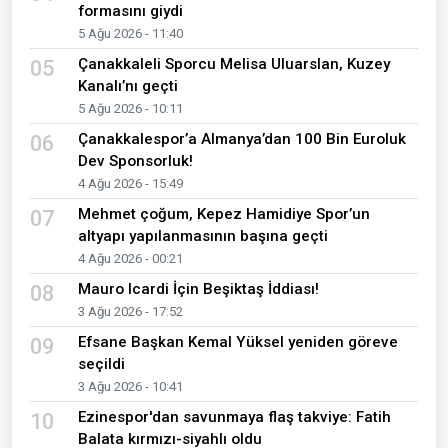
formasını giydi
5 Ağu 2026 - 11:40
Çanakkaleli Sporcu Melisa Uluarslan, Kuzey
05
Kanalı’nı geçti
5 Ağu 2026 - 10:11
Çanakkalespor’a Almanya’dan 100 Bin Euroluk
06
Dev Sponsorluk!
4 Ağu 2026 - 15:49
Mehmet çoğum, Kepez Hamidiye Spor’un
07
altyapı yapılanmasının başına geçti
4 Ağu 2026 - 00:21
Mauro Icardi İçin Beşiktaş İddiası!
08
3 Ağu 2026 - 17:52
Efsane Başkan Kemal Yüksel yeniden göreve
09
seçildi
3 Ağu 2026 - 10:41
Ezinespor'dan savunmaya flaş takviye: Fatih
10
Balata kırmızı-siyahlı oldu