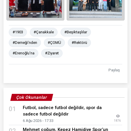
#1903
#Çanakkale
#Beşiktaşlılar
#Derneği'nden
#ÇOMÜ
#Rektörü
#Erenoğlu'na
#Ziyaret
Paylaş
Çok Okunanlar
Futbol, sadece futbol değildir, spor da
01
sadece futbol değildir
6 Ağu 2026 - 17:33
1876
Mehmet çoğum, Kepez Hamidiye Spor’un
02