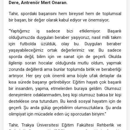
Dere, Antrenör Mert Onaran.
Tahir, spordaki başarısını hem bireysel hem de toplumsal
bir başarı, bir değer olarak kabul ediyor ve önemsiyor;
“Yaptığımız iş sadece bizi etkilemiyor. Başarılı
olduğumuzda duyguları beraber yaşıyoruz, nasıl milli takım
için futbolda üzüldük, olay bu. Duyguları beraber
yaşayabileceğimiz ortak değerlerimiz var. Bu sadece
sporda değil, bilim için ve sanat için de geçerli. Okulda
ilgilenip soran hocalar olduğunda mutlu oldum, yapmak
zorunda değillerdi ama bunlar toplumda birlik ve beraberliği
artırıyor. Her şey çok önemli ama böyle ufak detaylar da
kısa sürede başarıyı getirebiliyor. Eğitim hayatı çok başarılı
bir insandım, yapma, etmelerden buraya geldim. Olumsuz
deneyimlere odaklanmadım, beş kişi olumsuz baksa bir kişi
desteklese ona tutundum. Bu kendi sosyal hayatım için de
geçerli. Şu anda gülüp geçebilirim olumsuzluklara. Şu anda
olimpiyat için mücadele eden üç sporcudan biriyim.”
Tahir, Trakya Üniversitesi Eğitim Fakültesi Rehberlik ve