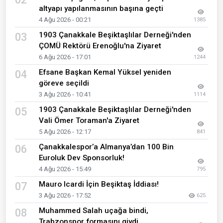
altyapı yapılanmasının başına geçti
4 Ağu 2026 - 00:21
1385
1903 Çanakkale Beşiktaşlılar Derneği'nden
03
ÇOMÜ Rektörü Erenoğlu'na Ziyaret
6 Ağu 2026 - 17:01
1244
Efsane Başkan Kemal Yüksel yeniden
04
göreve seçildi
3 Ağu 2026 - 10:41
1114
1903 Çanakkale Beşiktaşlılar Derneği'nden
05
Vali Ömer Toraman'a Ziyaret
5 Ağu 2026 - 12:17
841
Çanakkalespor’a Almanya’dan 100 Bin
06
Euroluk Dev Sponsorluk!
4 Ağu 2026 - 15:49
795
Mauro Icardi İçin Beşiktaş İddiası!
07
3 Ağu 2026 - 17:52
625
Muhammed Salah uçağa bindi,
08
Trabzonspor formasını giydi