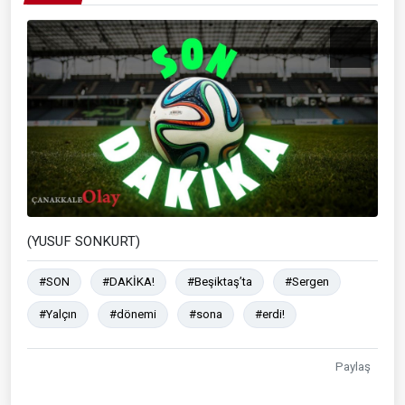
(YUSUF SONKURT)
#SON
#DAKİKA!
#Beşiktaş’ta
#Sergen
#Yalçın
#dönemi
#sona
#erdi!
Paylaş