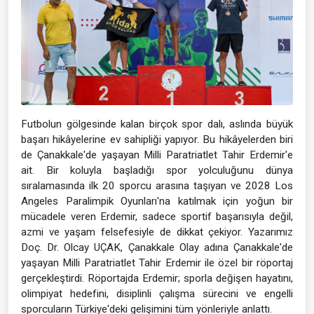
Futbolun gölgesinde kalan birçok spor dalı, aslında büyük
başarı hikâyelerine ev sahipliği yapıyor. Bu hikâyelerden biri
de Çanakkale'de yaşayan Milli Paratriatlet Tahir Erdemir'e
ait. Bir koluyla başladığı spor yolculuğunu dünya
sıralamasında ilk 20 sporcu arasına taşıyan ve 2028 Los
Angeles Paralimpik Oyunları'na katılmak için yoğun bir
mücadele veren Erdemir, sadece sportif başarısıyla değil,
azmi ve yaşam felsefesiyle de dikkat çekiyor. Yazarımız
Doç. Dr. Olcay UÇAK, Çanakkale Olay adına Çanakkale'de
yaşayan Milli Paratriatlet Tahir Erdemir ile özel bir röportaj
gerçekleştirdi. Röportajda Erdemir; sporla değişen hayatını,
olimpiyat hedefini, disiplinli çalışma sürecini ve engelli
sporcuların Türkiye'deki gelişimini tüm yönleriyle anlattı.