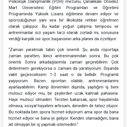
Psikolojik Danışmanlık (PDR) mezunu, Çanakkale Onsekiz
Mart Üniversitesi Eğitim Programları ve Öğretimi
Programında Yüksek Lisans eğitimine devam ediyor ve
sporculuğunun yanı sıra bir ilkokulda rehber öğretmen
olarak çalışıyor. Bu kadar yoğun çalışma temposu ve
antrenmanlar sizi yaşam tarzı olarak zorladı mı, sorusuna
verdiği karşılık ise spor başarısının arka planını da özetliyor:
“Zaman yaratmak tabiri çok önemli. Şu anda röportaja
zaman yarattım, ikinci antrenmanımdan sonra. Bu çok
önemli. Sonra arkadaşlarımla zaman geçirebilirim. Çok
dinlenmem gerekiyorsa o zamanı da yaratıyorum. Dışarıda
vakit geçireceksem 1-2 saat o da bellidir. Programlı
yaşıyorum. Bazen spontan olabilir, antrenmanlarımı
ayarlayabilirim. Kamp dönemleri dışında, yaptığım iş beni
mutsuz ediyor mu, bir şeylerden uzak kalmak pahasına.
Hayır mutsuz olmadım. Tersten bakarsak, spor hayatımda
olmasa, sosyal hayatımı artırsam, denedim de tatsız oluyor.
Bu noktada ben spora hizmet ediyorum ama spor da bana
hizmet ediyor ve bana iyi geliyor. Kendim olamadığım, bana
ait olmayan bir iş yapmak istemedim.”