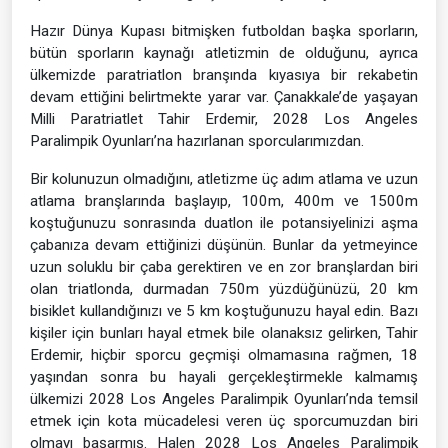
Hazır Dünya Kupası bitmişken futboldan başka sporların,
bütün sporların kaynağı atletizmin de olduğunu, ayrıca
ülkemizde paratriatlon branşında kıyasıya bir rekabetin
devam ettiğini belirtmekte yarar var. Çanakkale’de yaşayan
Milli Paratriatlet Tahir Erdemir, 2028 Los Angeles
Paralimpik Oyunları’na hazırlanan sporcularımızdan.
Bir kolunuzun olmadığını, atletizme üç adım atlama ve uzun
atlama branşlarında başlayıp, 100m, 400m ve 1500m
koştuğunuzu sonrasında duatlon ile potansiyelinizi aşma
çabanıza devam ettiğinizi düşünün. Bunlar da yetmeyince
uzun soluklu bir çaba gerektiren ve en zor branşlardan biri
olan triatlonda, durmadan 750m yüzdüğünüzü, 20 km
bisiklet kullandığınızı ve 5 km koştuğunuzu hayal edin. Bazı
kişiler için bunları hayal etmek bile olanaksız gelirken, Tahir
Erdemir, hiçbir sporcu geçmişi olmamasına rağmen, 18
yaşından sonra bu hayali gerçekleştirmekle kalmamış
ülkemizi 2028 Los Angeles Paralimpik Oyunları’nda temsil
etmek için kota mücadelesi veren üç sporcumuzdan biri
olmayı başarmış. Halen 2028 Los Angeles Paralimpik