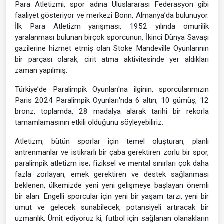
Para Atletizmi, spor adına Uluslararası Federasyon gibi
faaliyet gösteriyor ve merkezi Bonn, Almanya’da bulunuyor.
İlk Para Atletizm yarışması, 1952 yılında omurilik
yaralanması bulunan birçok sporcunun, İkinci Dünya Savaşı
gazilerine hizmet etmiş olan Stoke Mandeville Oyunlarının
bir parçası olarak, cirit atma aktivitesinde yer aldıkları
zaman yapılmış.
Türkiye’de Paralimpik Oyunları'na ilginin, sporcularımızın
Paris 2024 Paralimpik Oyunları'nda 6 altın, 10 gümüş, 12
bronz, toplamda, 28 madalya alarak tarihi bir rekorla
tamamlamasının etkili olduğunu söyleyebiliriz.
Atletizm, bütün sporlar için temel oluşturan, planlı
antrenmanlar ve istikrarlı bir çaba gerektiren zorlu bir spor,
paralimpik atletizm ise; fiziksel ve mental sınırları çok daha
fazla zorlayan, emek gerektiren ve destek sağlanması
beklenen, ülkemizde yeni yeni gelişmeye başlayan önemli
bir alan. Engelli sporcular için yeni bir yaşam tarzı, yeni bir
umut ve gelecek sunabilecek, potansiyeli artıracak bir
uzmanlık. Ümit ediyoruz ki, futbol için sağlanan olanakların