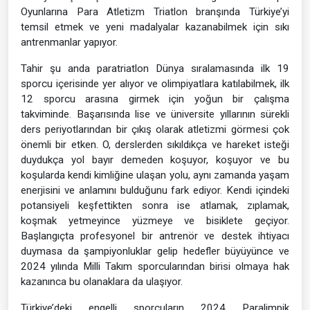
Oyunlarına Para Atletizm Triatlon branşında Türkiye’yi
temsil etmek ve yeni madalyalar kazanabilmek için sıkı
antrenmanlar yapıyor.
Tahir şu anda paratriatlon Dünya sıralamasında ilk 19
sporcu içerisinde yer alıyor ve olimpiyatlara katılabilmek, ilk
12 sporcu arasına girmek için yoğun bir çalışma
takviminde. Başarısında lise ve üniversite yıllarının sürekli
ders periyotlarından bir çıkış olarak atletizmi görmesi çok
önemli bir etken. O, derslerden sıkıldıkça ve hareket isteği
duydukça yol bayır demeden koşuyor, koşuyor ve bu
koşularda kendi kimliğine ulaşan yolu, aynı zamanda yaşam
enerjisini ve anlamını bulduğunu fark ediyor. Kendi içindeki
potansiyeli keşfettikten sonra ise atlamak, zıplamak,
koşmak yetmeyince yüzmeye ve bisiklete geçiyor.
Başlangıçta profesyonel bir antrenör ve destek ihtiyacı
duymasa da şampiyonluklar gelip hedefler büyüyünce ve
2024 yılında Milli Takım sporcularından birisi olmaya hak
kazanınca bu olanaklara da ulaşıyor.
Türkiye’deki engelli sporcuların 2024 Paralimpik