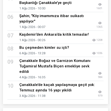
Başkanlığı Çanakkale’ye geçti
1 Ağu 2026 - 10:00
1601
Şahin; "Köy imamımıza itibar suikastı
06
yapılıyor"
1 Ağu 2026 - 00:07
1365
Kaşdemir’den Ankara’da kritik temaslar!
07
1 Ağu 2026 - 00:26
1208
Bu çeşmeden kimler su içti?
08
6 Ağu 2026 - 13:28
1036
Çanakkale Boğaz ve Garnizon Komutanı
09
Tuğamiral Mustafa Biçen emekliye sevk
edildi
4 Ağu 2026 - 16:35
984
Çanakkale’de kaçak yapılaşmaya geçit yok:
10
Temmuz ayında 16 yapı yıkıldı
3 Ağu 2026 - 11:38
979