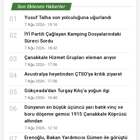
Son Eklenen Haberler
Yusuf Talha son yolculuğuna uğurlandı
01
7 Ağu 2026 - 19:16
İYİ Partili Çağlayan Kamping Dosyalarındaki
02
Süreci Sordu
7 Ağu 2026 - 18:42
Çanakkale Hizmet Grupları eleman arıyor
03
7 Ağu 2026 - 17:06
Avustralya heyetinden ÇTSO'ya kritik ziyaret
04
7 Ağu 2026 - 17:06
Gökçeada’dan Turgay Kılıç’a yoğun ilgi
05
7 Ağu 2026 - 16:40
Dünyanın en büyük üçüncü yarı batık vinç ve
06
boru döşeme gemisi 1915 Çanakkale Köprüsü
altından
7 Ağu 2026 - 12:10
Erenoğlu, Bakan Yardımcısı Gümen ile görüştü
07