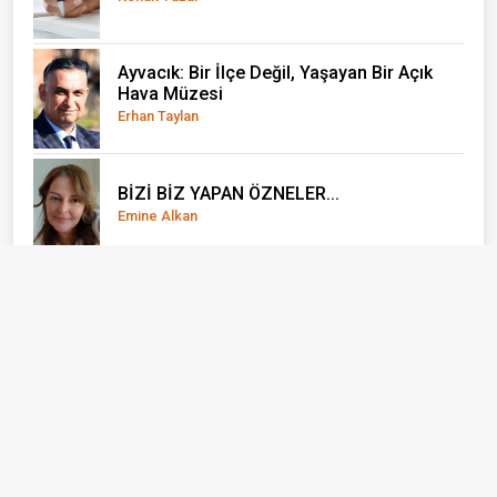
Ayvacık: Bir İlçe Değil, Yaşayan Bir Açık
Hava Müzesi
Erhan Taylan
BİZİ BİZ YAPAN ÖZNELER...
Emine Alkan
Yaz Tatili Nasıl Verimli Geçirilebilir?
Yağız Ata
El Nino önce çocukları vuruyor
Doç. Dr. Olcay Uçak