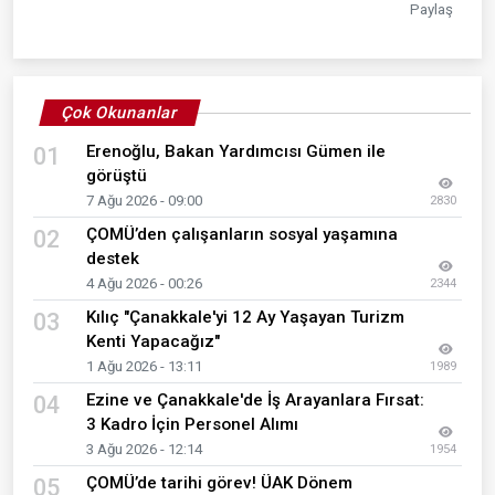
Paylaş
Çok Okunanlar
Erenoğlu, Bakan Yardımcısı Gümen ile
01
görüştü
7 Ağu 2026 - 09:00
2830
ÇOMÜ’den çalışanların sosyal yaşamına
02
destek
4 Ağu 2026 - 00:26
2344
Kılıç "Çanakkale'yi 12 Ay Yaşayan Turizm
03
Kenti Yapacağız"
1 Ağu 2026 - 13:11
1989
Ezine ve Çanakkale'de İş Arayanlara Fırsat:
04
3 Kadro İçin Personel Alımı
3 Ağu 2026 - 12:14
1954
ÇOMÜ’de tarihi görev! ÜAK Dönem
05