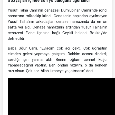
Gözyaşları içinde son yolculuğuna uğurlandı
Yusuf Talha Çanlı'nın cenazesi Dumlupınar Camii'nde ikindi
namazına müteakip kılındı. Cenazenin başından ayrılmayan
Yusuf Talha'nın arkadaşları cenaze namazında da en ön
safta yer aldı. Cenaze namazının ardından Yusuf Talha'nın
cenazesi Ezine ilçesine bağlı Geyikli beldesi Bozköy'de
defnedildi.
Baba Uğur Çanlı, "Evladım çok acı çekti. Çok uğraştım
elimden geleni yapmaya çalıştım. Rabbim acısını dindirdi,
sevdiği için yanına aldı. Benim oğlum cennet kuşu.
Yapabileceğimi yaptım. Ben ondan razıyım, o da benden
razı olsun. Çok zor, Allah kimseye yaşatmasın" dedi.