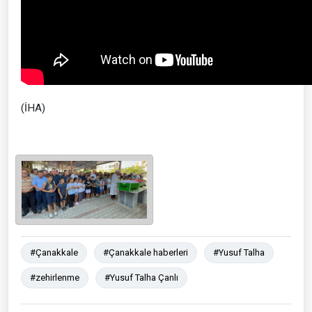
(İHA)
#Çanakkale
#Çanakkale haberleri
#Yusuf Talha
#zehirlenme
#Yusuf Talha Çanlı