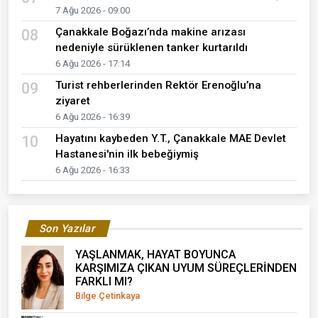
7 Ağu 2026 - 09:00
Çanakkale Boğazı’nda makine arızası
08
nedeniyle sürüklenen tanker kurtarıldı
6 Ağu 2026 - 17:14
Turist rehberlerinden Rektör Erenoğlu’na
09
ziyaret
6 Ağu 2026 - 16:39
Hayatını kaybeden Y.T., Çanakkale MAE Devlet
10
Hastanesi'nin ilk bebeğiymiş
6 Ağu 2026 - 16:33
Son Yazılar
YAŞLANMAK, HAYAT BOYUNCA
KARŞIMIZA ÇIKAN UYUM SÜREÇLERİNDEN
FARKLI MI?
Bilge Çetinkaya