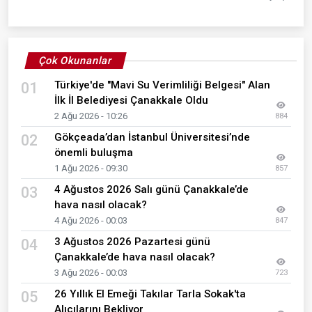
Çok Okunanlar
Türkiye'de "Mavi Su Verimliliği Belgesi" Alan
01
İlk İl Belediyesi Çanakkale Oldu
2 Ağu 2026 - 10:26
884
Gökçeada’dan İstanbul Üniversitesi’nde
02
önemli buluşma
1 Ağu 2026 - 09:30
857
4 Ağustos 2026 Salı günü Çanakkale’de
03
hava nasıl olacak?
4 Ağu 2026 - 00:03
847
3 Ağustos 2026 Pazartesi günü
04
Çanakkale’de hava nasıl olacak?
3 Ağu 2026 - 00:03
723
26 Yıllık El Emeği Takılar Tarla Sokak'ta
05
Alıcılarını Bekliyor