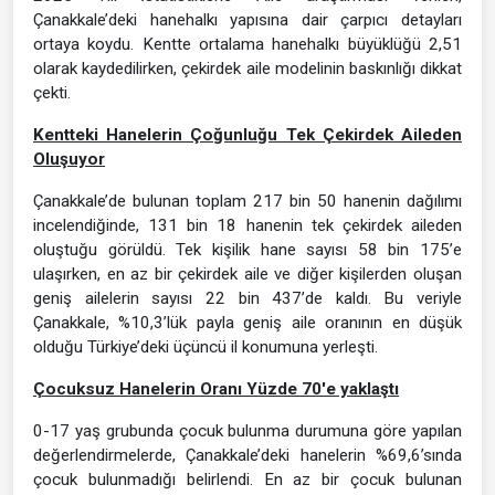
Çanakkale’deki hanehalkı yapısına dair çarpıcı detayları
ortaya koydu. Kentte ortalama hanehalkı büyüklüğü 2,51
olarak kaydedilirken, çekirdek aile modelinin baskınlığı dikkat
çekti.
Kentteki Hanelerin Çoğunluğu Tek Çekirdek Aileden
Oluşuyor
Çanakkale’de bulunan toplam 217 bin 50 hanenin dağılımı
incelendiğinde, 131 bin 18 hanenin tek çekirdek aileden
oluştuğu görüldü. Tek kişilik hane sayısı 58 bin 175’e
ulaşırken, en az bir çekirdek aile ve diğer kişilerden oluşan
geniş ailelerin sayısı 22 bin 437’de kaldı. Bu veriyle
Çanakkale, %10,3’lük payla geniş aile oranının en düşük
olduğu Türkiye’deki üçüncü il konumuna yerleşti.
Çocuksuz Hanelerin Oranı Yüzde 70'e yaklaştı
0-17 yaş grubunda çocuk bulunma durumuna göre yapılan
değerlendirmelerde, Çanakkale’deki hanelerin %69,6’sında
çocuk bulunmadığı belirlendi. En az bir çocuk bulunan