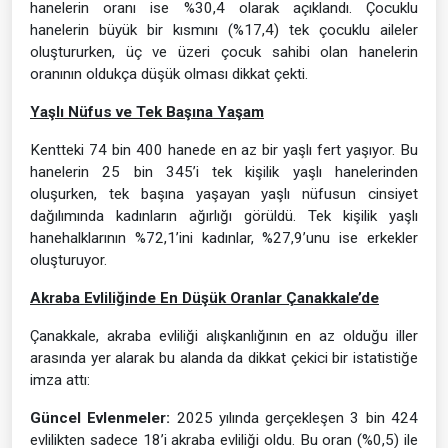
hanelerin oranı ise %30,4 olarak açıklandı. Çocuklu
hanelerin büyük bir kısmını (%17,4) tek çocuklu aileler
oluştururken, üç ve üzeri çocuk sahibi olan hanelerin
oranının oldukça düşük olması dikkat çekti.
Yaşlı Nüfus ve Tek Başına Yaşam
Kentteki 74 bin 400 hanede en az bir yaşlı fert yaşıyor. Bu
hanelerin 25 bin 345’i tek kişilik yaşlı hanelerinden
oluşurken, tek başına yaşayan yaşlı nüfusun cinsiyet
dağılımında kadınların ağırlığı görüldü. Tek kişilik yaşlı
hanehalklarının %72,1’ini kadınlar, %27,9’unu ise erkekler
oluşturuyor.
Akraba Evliliğinde En Düşük Oranlar Çanakkale’de
Çanakkale, akraba evliliği alışkanlığının en az olduğu iller
arasında yer alarak bu alanda da dikkat çekici bir istatistiğe
imza attı:
Güncel Evlenmeler:
2025 yılında gerçekleşen 3 bin 424
evlilikten sadece 18’i akraba evliliği oldu. Bu oran (%0,5) ile