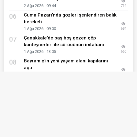
2 Ağu 2026 - 09:44
714
Cuma Pazarı'nda gözleri şenlendiren balık
06
bereketi
1 Ağu 2026 - 09:00
684
Çanakkale'de başıboş gezen çöp
07
konteynerleri ile sürücünün imtahanı
1 Ağu 2026 - 13:05
660
Bayramiç’in yeni yaşam alanı kapılarını
08
açtı
1 Ağu 2026 - 11:04
647
Ayvacık’ta Kur’an kursu öğrencileri bilgi
09
yarışmasında buluştu
7 Ağu 2026 - 00:06
620
Gelibolu’da hizmet mesaisi hız kesmiyor
10
3 Ağu 2026 - 11:15
618