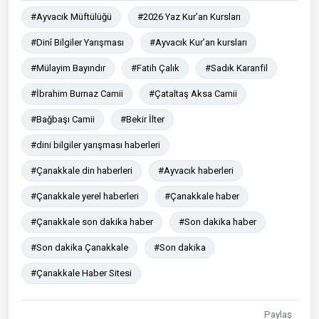
#Ayvacık Müftülüğü
#2026 Yaz Kur’an Kursları
#Dinî Bilgiler Yarışması
#Ayvacık Kur’an kursları
#Mülayim Bayındır
#Fatih Çalık
#Sadık Karanfil
#İbrahim Burnaz Camii
#Çataltaş Aksa Camii
#Bağbaşı Camii
#Bekir İlter
#dini bilgiler yarışması haberleri
#Çanakkale din haberleri
#Ayvacık haberleri
#Çanakkale yerel haberleri
#Çanakkale haber
#Çanakkale son dakika haber
#Son dakika haber
#Son dakika Çanakkale
#Son dakika
#Çanakkale Haber Sitesi
Paylaş