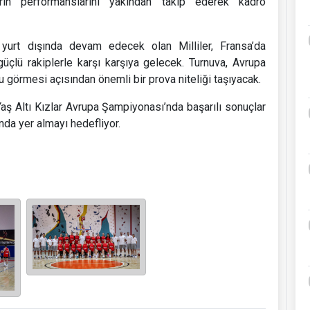
ın performanslarını yakından takip ederek kadro
a yurt dışında devam edecek olan Milliler, Fransa’da
güçlü rakiplerle karşı karşıya gelecek. Turnuva, Avrupa
örmesi açısından önemli bir prova niteliği taşıyacak.
Yaş Altı Kızlar Avrupa Şampiyonası’nda başarılı sonuçlar
nda yer almayı hedefliyor.