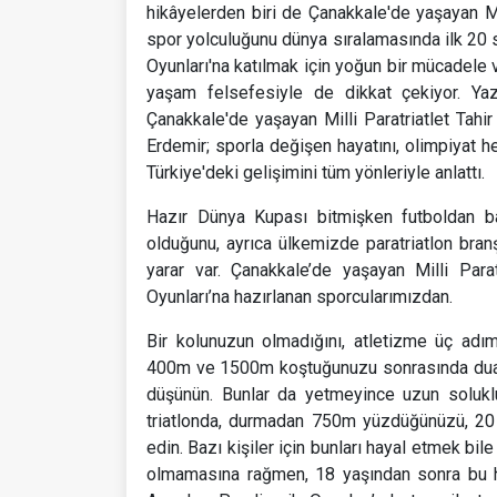
hikâyelerden biri de Çanakkale'de yaşayan Mill
spor yolculuğunu dünya sıralamasında ilk 20
Oyunları'na katılmak için yoğun bir mücadele 
yaşam felsefesiyle de dikkat çekiyor. Ya
Çanakkale'de yaşayan Milli Paratriatlet Tahir 
Erdemir; sporla değişen hayatını, olimpiyat he
Türkiye'deki gelişimini tüm yönleriyle anlattı.
Hazır Dünya Kupası bitmişken futboldan ba
olduğunu, ayrıca ülkemizde paratriatlon bran
yarar var. Çanakkale’de yaşayan Milli Par
Oyunları’na hazırlanan sporcularımızdan.
Bir kolunuzun olmadığını, atletizme üç adı
400m ve 1500m koştuğunuzu sonrasında duatl
düşünün. Bunlar da yetmeyince uzun soluklu
triatlonda, durmadan 750m yüzdüğünüzü, 20 
edin. Bazı kişiler için bunları hayal etmek bil
olmamasına rağmen, 18 yaşından sonra bu h