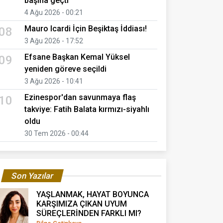
başına geçti
4 Ağu 2026 - 00:21
Mauro Icardi İçin Beşiktaş İddiası!
08
3 Ağu 2026 - 17:52
Efsane Başkan Kemal Yüksel
09
yeniden göreve seçildi
3 Ağu 2026 - 10:41
Ezinespor'dan savunmaya flaş
10
takviye: Fatih Balata kırmızı-siyahlı
oldu
30 Tem 2026 - 00:44
Son Yazılar
YAŞLANMAK, HAYAT BOYUNCA
KARŞIMIZA ÇIKAN UYUM
SÜREÇLERİNDEN FARKLI MI?