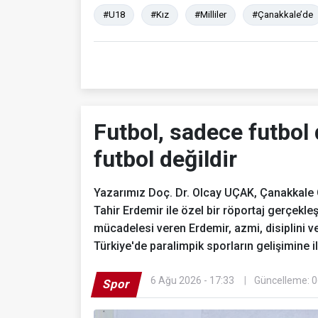
#U18
#Kız
#Milliler
#Çanakkale’de
Futbol, sadece futbol 
futbol değildir
Yazarımız Doç. Dr. Olcay UÇAK, Çanakkale O
Tahir Erdemir ile özel bir röportaj gerçekle
mücadelesi veren Erdemir, azmi, disiplini ve
Türkiye'de paralimpik sporların gelişimine i
6 Ağu 2026 - 17:33
Güncelleme: 0
Spor