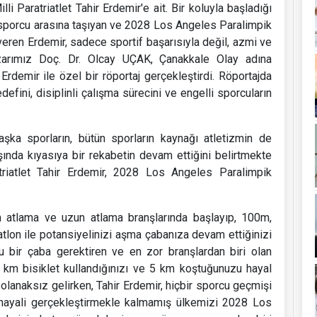
i Paratriatlet Tahir Erdemir'e ait. Bir koluyla başladığı
 sporcu arasına taşıyan ve 2028 Los Angeles Paralimpik
veren Erdemir, sadece sportif başarısıyla değil, azmi ve
zarımız Doç. Dr. Olcay UÇAK, Çanakkale Olay adına
Erdemir ile özel bir röportaj gerçekleştirdi. Röportajda
defini, disiplinli çalışma sürecini ve engelli sporcuların
şka sporların, bütün sporların kaynağı atletizmin de
şında kıyasıya bir rekabetin devam ettiğini belirtmekte
atriatlet Tahir Erdemir, 2028 Los Angeles Paralimpik
m atlama ve uzun atlama branşlarında başlayıp, 100m,
on ile potansiyelinizi aşma çabanıza devam ettiğinizi
 bir çaba gerektiren ve en zor branşlardan biri olan
km bisiklet kullandığınızı ve 5 km koştuğunuzu hayal
e olanaksız gelirken, Tahir Erdemir, hiçbir sporcu geçmişi
ayali gerçekleştirmekle kalmamış ülkemizi 2028 Los