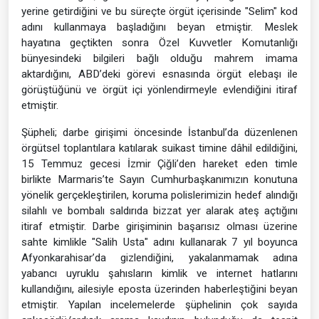
yerine getirdiğini ve bu süreçte örgüt içerisinde "Selim" kod
adını kullanmaya başladığını beyan etmiştir. Meslek
hayatına geçtikten sonra Özel Kuvvetler Komutanlığı
bünyesindeki bilgileri bağlı olduğu mahrem imama
aktardığını, ABD’deki görevi esnasında örgüt elebaşı ile
görüştüğünü ve örgüt içi yönlendirmeyle evlendiğini itiraf
etmiştir.
Şüpheli; darbe girişimi öncesinde İstanbul’da düzenlenen
örgütsel toplantılara katılarak suikast timine dâhil edildiğini,
15 Temmuz gecesi İzmir Çiğli’den hareket eden timle
birlikte Marmaris’te Sayın Cumhurbaşkanımızın konutuna
yönelik gerçekleştirilen, koruma polislerimizin hedef alındığı
silahlı ve bombalı saldırıda bizzat yer alarak ateş açtığını
itiraf etmiştir. Darbe girişiminin başarısız olması üzerine
sahte kimlikle "Salih Usta" adını kullanarak 7 yıl boyunca
Afyonkarahisar’da gizlendiğini, yakalanmamak adına
yabancı uyruklu şahısların kimlik ve internet hatlarını
kullandığını, ailesiyle eposta üzerinden haberleştiğini beyan
etmiştir. Yapılan incelemelerde şüphelinin çok sayıda