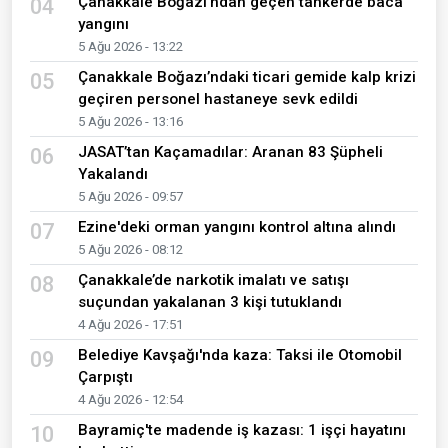
Çanakkale Boğazı'ndan geçen tankerde baca
04
yangını
5 Ağu 2026 - 13:22
Çanakkale Boğazı’ndaki ticari gemide kalp krizi
05
geçiren personel hastaneye sevk edildi
5 Ağu 2026 - 13:16
JASAT’tan Kaçamadılar: Aranan 83 Şüpheli
06
Yakalandı
5 Ağu 2026 - 09:57
Ezine'deki orman yangını kontrol altına alındı
07
5 Ağu 2026 - 08:12
Çanakkale’de narkotik imalatı ve satışı
08
suçundan yakalanan 3 kişi tutuklandı
4 Ağu 2026 - 17:51
Belediye Kavşağı'nda kaza: Taksi ile Otomobil
09
Çarpıştı
4 Ağu 2026 - 12:54
Bayramiç'te madende iş kazası: 1 işçi hayatını
10