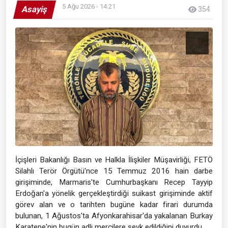
5 Ağu 2026 - 14:21
Asayiş
354
İçişleri Bakanlığı Basın ve Halkla İlişkiler Müşavirliği, FETÖ
Silahlı Terör Örgütü'nce 15 Temmuz 2016 hain darbe
girişiminde, Marmaris'te Cumhurbaşkanı Recep Tayyip
Erdoğan'a yönelik gerçekleştirdiği suikast girişiminde aktif
görev alan ve o tarihten bugüne kadar firari durumda
bulunan, 1 Ağustos'ta Afyonkarahisar'da yakalanan Burkay
Karatepe'nin bugün adli mercilere sevk edildiğini duyurdu.