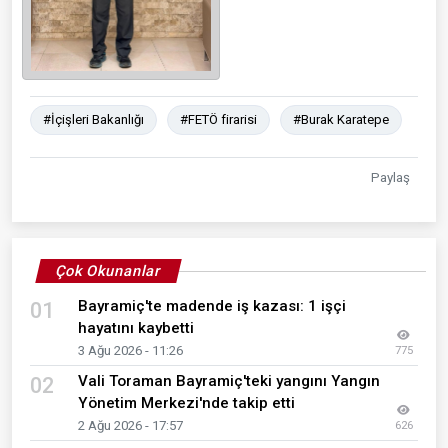
#İçişleri Bakanlığı
#FETÖ firarisi
#Burak Karatepe
Paylaş
Çok Okunanlar
Bayramiç'te madende iş kazası: 1 işçi
01
hayatını kaybetti
3 Ağu 2026 - 11:26
775
Vali Toraman Bayramiç'teki yangını Yangın
02
Yönetim Merkezi'nde takip etti
2 Ağu 2026 - 17:57
626