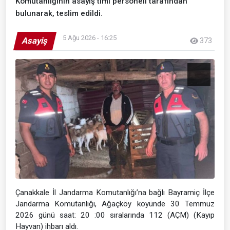
Komutanlığının asayiş timi personeli tarafından
bulunarak, teslim edildi.
5 Ağu 2026 - 16:25
Asayiş
373
Çanakkale İl Jandarma Komutanlığı’na bağlı Bayramiç İlçe
Jandarma Komutanlığı, Ağaçköy köyünde 30 Temmuz
2026 günü saat: 20 :00 sıralarında 112 (AÇM) (Kayıp
Hayvan) ihbarı aldı.