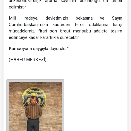
ankesörlü/ardışık arama kaydının bulunduğu da tespit
edilmiştir.
Milli iradeye, devletimizin bekasına ve Sayın
Cumhurbaşkanımıza kasteden terör odaklarına karşı
mücadelemiz, firari son örgüt mensubu adalete teslim
edilinceye kadar kararlılıkla sürecektir.
Kamuoyuna saygıyla duyurulur.”
(HABER MERKEZİ)