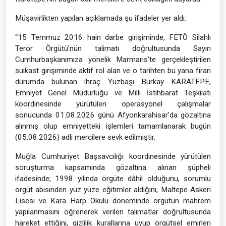
Müşavirlikten yapılan açıklamada şu ifadeler yer aldı:
“15 Temmuz 2016 hain darbe girişiminde, FETÖ Silahlı
Terör Örgütü’nün talimatı doğrultusunda Sayın
Cumhurbaşkanımıza yönelik Marmaris’te gerçekleştirilen
suikast girişiminde aktif rol alan ve o tarihten bu yana firari
durumda bulunan ihraç Yüzbaşı Burkay KARATEPE,
Emniyet Genel Müdürlüğü ve Milli İstihbarat Teşkilatı
koordinesinde yürütülen operasyonel çalışmalar
sonucunda 01.08.2026 günü Afyonkarahisar'da gözaltına
alınmış olup emniyetteki işlemleri tamamlanarak bugün
(05.08.2026) adli mercilere sevk edilmiştir.
Muğla Cumhuriyet Başsavcılığı koordinesinde yürütülen
soruşturma kapsamında gözaltına alınan şüpheli
ifadesinde; 1998 yılında örgüte dâhil olduğunu, sorumlu
örgüt abisinden yüz yüze eğitimler aldığını, Maltepe Askeri
Lisesi ve Kara Harp Okulu döneminde örgütün mahrem
yapılanmasını öğrenerek verilen talimatlar doğrultusunda
hareket ettiğini, gizlilik kurallarına uyup örgütsel emirleri