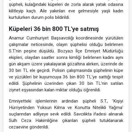
şüpheli, kulağındaki küpeleri de zorla alarak yatak odasına
kilitleyip kaçtı. Aile yakınları eve gelmesiyle yaşlı kadın
kurtulurken durum polis bildirildi.
Küpeleri 36 bin 800 TL'ye satmış
Anamur Cumhuriyet Başsavcılığı koordinesinde yürütülen
çalışmalar neticesinde, olayın şüphelisi olduğu belirlenen
S.T.'nin peşine düşüldü. Bozyazı İlçe Emniyet Müdürlüğü
ekipleri, olaydan saatler sonra kimliği belirlenen kadını aynı
gün akşam üzere yakalayarak gözaltına alırken, üzerinde de
30 bin TL ele geçirdi. Polisin çalışmasında şüphelinin küpe
ve yüzükleri bir kuyumcuya 36 bin 800 TL'ye sattığı tespit
edildi. Şüphelinin üzerinden çıkan 30 bin TL'nin satılan
ziynet eşyasından kalan miktar olduğu öğrenildi.
Emniyetteki işlemlerinin ardından şüpheli S.T., 'Kişiyi
Hürriyetinden Yoksun Kılma ve Konutta Nitelikli Yağma'
suçlarından adliyeye sevk edildi. Savcılıkta ifadesi alınarak
Sulh Ceza Hakimliğine çıkarılan şüpheli tutuklanarak
cezaevine gönderildi.