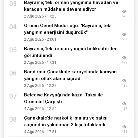
Bayramiç'teki orman yangınına havadan ve
03
karadan müdahale devam ediyor
2 Ağu 2026 - 17:25
570
Orman Genel Müdürlüğü: "Bayramiç’teki
04
yangının enerjisini düşürdük"
2 Ağu 2026 - 21:01
569
Bayramiç'teki orman yangını helikopterden
05
görüntülendi
2 Ağu 2026 - 17:31
499
Bandırma-Çanakkale karayolunda kamyon
06
yangını otluk alana sıçradı
2 Ağu 2026 - 12:27
498
Belediye Kavşağı'nda kaza: Taksi ile
07
Otomobil Çarpıştı
4 Ağu 2026 - 12:54
487
Çanakkale’de narkotik imalatı ve satışı
08
suçundan yakalanan 3 kişi tutuklandı
4 Ağu 2026 - 17:51
466