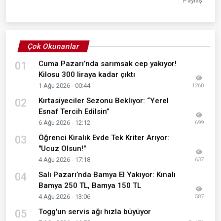
Paylaş
Çok Okunanlar
Cuma Pazarı’nda sarımsak cep yakıyor!
01
Kilosu 300 liraya kadar çıktı
1 Ağu 2026 - 00:44
1260
Kırtasiyeciler Sezonu Bekliyor: “Yerel
02
Esnaf Tercih Edilsin”
6 Ağu 2026 - 12:12
699
Öğrenci Kiralık Evde Tek Kriter Arıyor:
03
"Ucuz Olsun!"
4 Ağu 2026 - 17:18
637
Salı Pazarı’nda Bamya El Yakıyor: Kınalı
04
Bamya 250 TL, Bamya 150 TL
4 Ağu 2026 - 13:06
587
Togg'un servis ağı hızla büyüyor
05