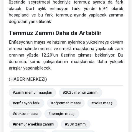
üzerinde seyretmesi nedeniyle temmuz ayında da fark
alacak. Dört aylık enflasyon farkı yüzde 6.94 olarak
hesaplandı ve bu fark, temmuz ayında yapılacak zamma
doğrudan yansıtılacak.
Temmuz Zammı Daha da Artabilir
Enflasyonun mayıs ve haziran aylarında yükselmeye devam
etmesi halinde memur ve emekli maaşlarına yapılacak zam
oranının yüzde 12.29’un üzerine çıkması bekleniyor. Bu
durumda, kamu çalışanlarının maaşlarında daha yüksek
artışlar yaşanabilecek.
(HABER MERKEZİ)
#zamlı memur maaşları
#2025 memur zammı
#enflasyon farkı
#öğretmen maaşı
#polis maaşı
#doktor maaşı
#hemşire maaşı
#memur emeklisi zammı
#SSK zammı