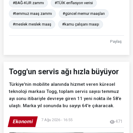
#BAĞ-KUR zammı
#TÜİK enflasyon verisi
#temmuz maaş zammı
#güncel memur maaşları
#meslek meslek maaş
#kamu çalışanı maaşı
Paylaş
Togg'un servis ağı hızla büyüyor
Türkiye'nin mobilite alanında hizmet veren küresel
teknoloji markası Togg, toplam servis sayısı temmuz
ayı sonu itibariyle devreye giren 11 yeni nokta ile 58’e
ulaştı. Marka yıl sonunda bu sayıyı 64'e çıkaracak.
7 Ağu 2026 - 16:55
Ekonomi
471