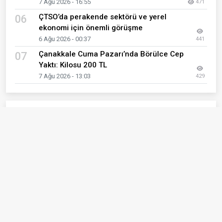
7 Ağu 2026 - 16:55
471
ÇTSO’da perakende sektörü ve yerel
06
ekonomi için önemli görüşme
6 Ağu 2026 - 00:37
441
Çanakkale Cuma Pazarı’nda Börülce Cep
07
Yaktı: Kilosu 200 TL
7 Ağu 2026 - 13:03
429
Son Eklenen Haberler
Togg'un servis ağı hızla büyüyor
01
7 Ağu 2026 - 16:55
Çanakkale Cuma Pazarı’nda Börülce Cep Yaktı:
02
Kilosu 200 TL
7 Ağu 2026 - 13:03
Kırtasiyeciler Sezonu Bekliyor: “Yerel Esnaf
03
Tercih Edilsin”
6 Ağu 2026 - 12:12