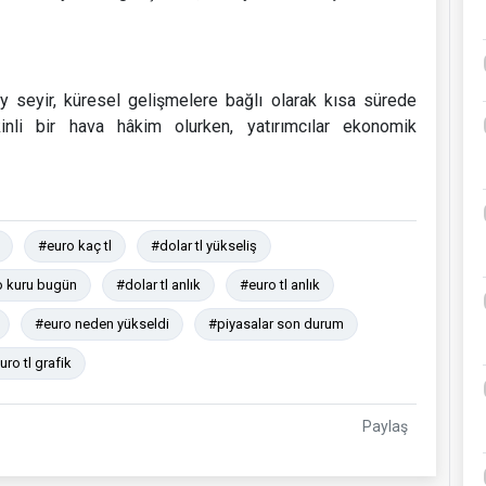
y seyir, küresel gelişmelere bağlı olarak kısa sürede
kinli bir hava hâkim olurken, yatırımcılar ekonomik
#euro kaç tl
#dolar tl yükseliş
o kuru bugün
#dolar tl anlık
#euro tl anlık
#euro neden yükseldi
#piyasalar son durum
uro tl grafik
Paylaş