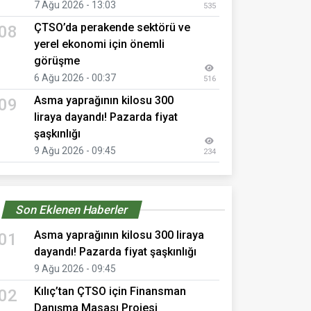
7 Ağu 2026 - 13:03
535
ÇTSO’da perakende sektörü ve
08
yerel ekonomi için önemli
görüşme
6 Ağu 2026 - 00:37
516
Asma yaprağının kilosu 300
09
liraya dayandı! Pazarda fiyat
şaşkınlığı
9 Ağu 2026 - 09:45
234
Son Eklenen Haberler
Asma yaprağının kilosu 300 liraya
01
dayandı! Pazarda fiyat şaşkınlığı
9 Ağu 2026 - 09:45
Kılıç’tan ÇTSO için Finansman
02
Danışma Masası Projesi