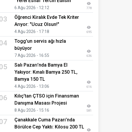
“Yerel Esnaf Tercih Edilsin”
6 Ağu 2026 - 12:12
778
Öğrenci Kiralık Evde Tek Kriter
03
Arıyor: "Ucuz Olsun!"
4 Ağu 2026 - 17:18
695
Togg'un servis ağı hızla
04
büyüyor
7 Ağu 2026 - 16:55
636
Salı Pazarı’nda Bamya El
05
Yakıyor: Kınalı Bamya 250 TL,
Bamya 150 TL
4 Ağu 2026 - 13:06
616
Kılıç’tan ÇTSO için Finansman
06
Danışma Masası Projesi
8 Ağu 2026 - 15:16
581
Çanakkale Cuma Pazarı’nda
07
Börülce Cep Yaktı: Kilosu 200 TL