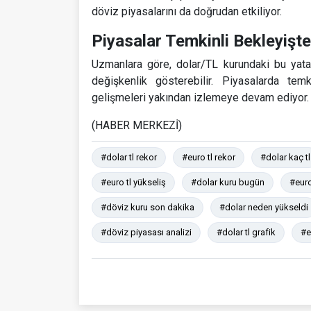
döviz piyasalarını da doğrudan etkiliyor.
Piyasalar Temkinli Bekleyişte
Uzmanlara göre, dolar/TL kurundaki bu yata
değişkenlik gösterebilir. Piyasalarda tem
gelişmeleri yakından izlemeye devam ediyor.
(HABER MERKEZİ)
#dolar tl rekor
#euro tl rekor
#dolar kaç tl
#euro tl yükseliş
#dolar kuru bugün
#eur
#döviz kuru son dakika
#dolar neden yükseldi
#döviz piyasası analizi
#dolar tl grafik
#e