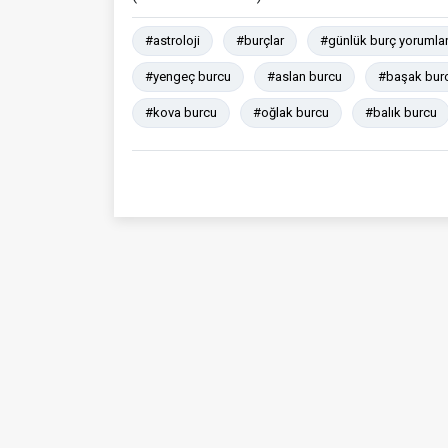
#astroloji
#burçlar
#günlük burç yorumlar
#yengeç burcu
#aslan burcu
#başak bur
#kova burcu
#oğlak burcu
#balık burcu