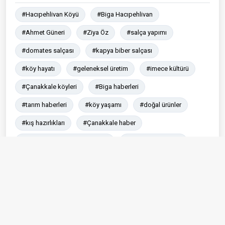
#Hacıpehlivan Köyü
#Biga Hacıpehlivan
#Ahmet Güneri
#Ziya Öz
#salça yapımı
#domates salçası
#kapya biber salçası
#köy hayatı
#geleneksel üretim
#imece kültürü
#Çanakkale köyleri
#Biga haberleri
#tarım haberleri
#köy yaşamı
#doğal ürünler
#kış hazırlıkları
#Çanakkale haber
#Çanakkale son dakika haber
#Son dakika haber
#Son dakika Çanakkale
#Son dakika
#Çanakkale Haber Sitesi
Paylaş