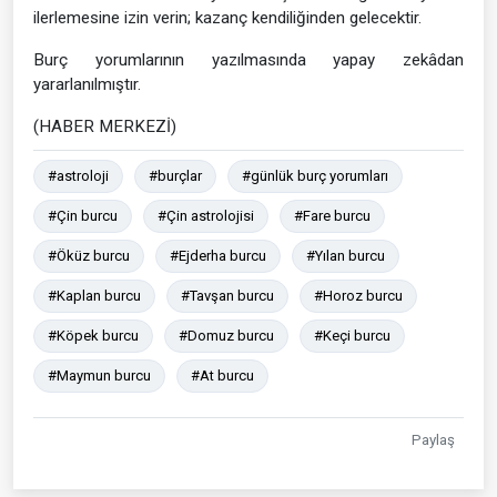
ilerlemesine izin verin; kazanç kendiliğinden gelecektir.
Burç yorumlarının yazılmasında yapay zekâdan
yararlanılmıştır.
(HABER MERKEZİ)
#astroloji
#burçlar
#günlük burç yorumları
#Çin burcu
#Çin astrolojisi
#Fare burcu
#Öküz burcu
#Ejderha burcu
#Yılan burcu
#Kaplan burcu
#Tavşan burcu
#Horoz burcu
#Köpek burcu
#Domuz burcu
#Keçi burcu
#Maymun burcu
#At burcu
Paylaş