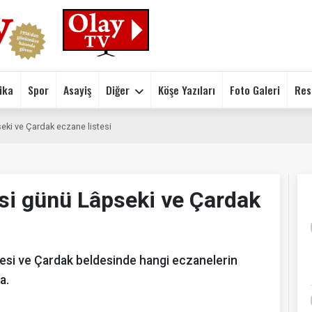
ika
Spor
Asayiş
Diğer
Köşe Yazıları
Foto Galeri
Res
eki ve Çardak eczane listesi
si günü Lâpseki ve Çardak
çesi ve Çardak beldesinde hangi eczanelerin
a.