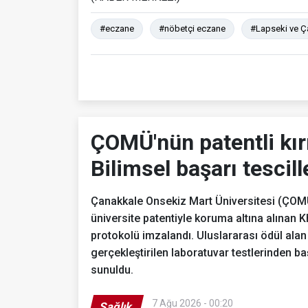
#eczane
#nöbetçi eczane
#Lapseki ve Ç
ÇOMÜ'nün patentli kır
Bilimsel başarı tescill
Çanakkale Onsekiz Mart Üniversitesi (ÇOMÜ)
üniversite patentiyle koruma altına alınan Kh
protokolü imzalandı. Uluslararası ödül alan 
gerçekleştirilen laboratuvar testlerinden b
sunuldu.
7 Ağu 2026 - 00:20
Sağlık