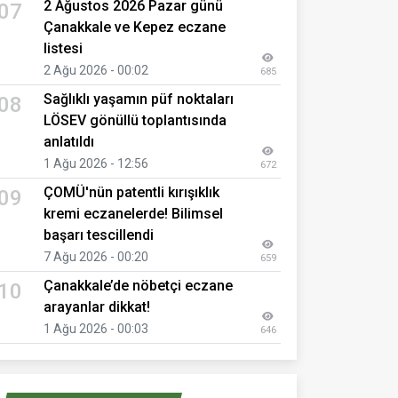
2 Ağustos 2026 Pazar günü
07
Çanakkale ve Kepez eczane
listesi
2 Ağu 2026 - 00:02
685
Sağlıklı yaşamın püf noktaları
08
LÖSEV gönüllü toplantısında
anlatıldı
1 Ağu 2026 - 12:56
672
ÇOMÜ'nün patentli kırışıklık
09
kremi eczanelerde! Bilimsel
başarı tescillendi
7 Ağu 2026 - 00:20
659
Çanakkale’de nöbetçi eczane
10
arayanlar dikkat!
1 Ağu 2026 - 00:03
646