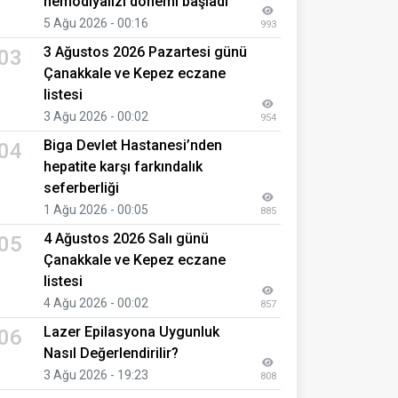
hemodiyalizi dönemi başladı
5 Ağu 2026 - 00:16
993
3 Ağustos 2026 Pazartesi günü
03
Çanakkale ve Kepez eczane
listesi
3 Ağu 2026 - 00:02
954
Biga Devlet Hastanesi’nden
04
hepatite karşı farkındalık
seferberliği
1 Ağu 2026 - 00:05
885
4 Ağustos 2026 Salı günü
05
Çanakkale ve Kepez eczane
listesi
4 Ağu 2026 - 00:02
857
Lazer Epilasyona Uygunluk
06
Nasıl Değerlendirilir?
3 Ağu 2026 - 19:23
808