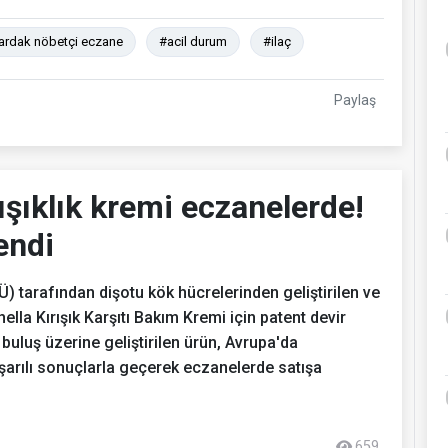
ardak nöbetçi eczane
#acil durum
#ilaç
Paylaş
ışıklık kremi eczanelerde!
endi
 tarafından dişotu kök hücrelerinden geliştirilen ve
ella Kırışık Karşıtı Bakım Kremi için patent devir
buluş üzerine geliştirilen ürün, Avrupa'da
aşarılı sonuçlarla geçerek eczanelerde satışa
659