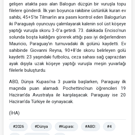
gelişen atakta pası alan Balogun düzgün bir vuruşla topu
filelere gönderdi. İlk yarı boyunca rakibine üstünlük kuran ev
sahibi, 45+5’te Tilman’ın ara pasını kontrol eden Balogun’un
iki Paraguaylı oyuncuyu çalımlayarak kalenin sol üst köşeye
yaptığı vuruşla skoru 3-0’a getirdi. 73. dakikada Enciso’nun
solunda boşta kaldığını görerek attığı pası iyi değerlendiren
Mauricio, Paraguay’ın turnuvadaki ilk golünü kaydetti. Ev
sahibinde Giovanni Reyna, 90+8'de skoru belirleyen golü
kaydetti. 23 yaşındaki futbolcu, ceza sahası sağ çaprazdan
ayak dışıyla uzak köşeye yaptığı vuruşla meşin yuvarlağı
filelerle buluşturdu.
ABD, Dünya Kupası'na 3 puanla başlarken, Paraguay ilk
maçında puan alamadı. Pochettino'nun öğrencileri 19
Haziran'da Avustralya ile karşılaşacak. Paraguay ise 20
Haziran'da Türkiye ile oynayacak.
(İHA)
#2026
#Dünya
#Kupası:
#ABD:
#4