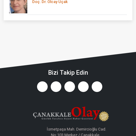
Doç. Dr. Olcay Uçak
Bizi Takip Edin
İsmetpaşa Mah. Demircioğlu Cad.
No:103 Merkez / Çanakkale