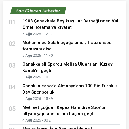
Son Eklenen Haberler
1903 Çanakkale Beşiktaşlılar Derneği'nden Vali
01
Ömer Toraman'a Ziyaret
5 Ağu 2026 - 12:17
Muhammed Salah uçağa bindi, Trabzonspor
02
formasını giydi
5 Ağu 2026 - 11:40
Çanakkaleli Sporcu Melisa Uluarslan, Kuzey
03
Kanalı’nı geçti
5 Ağu 2026 - 10:11
Çanakkalespor’a Almanya’dan 100 Bin Euroluk
04
Dev Sponsorluk!
4 Ağu 2026 - 15:49
Mehmet çoğum, Kepez Hamidiye Spor’un
05
altyapı yapılanmasının başına geçti
4 Ağu 2026 - 00:21
Mauro Icardi İçin Beşiktaş İddiası!