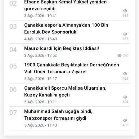
Efsane Başkan Kemal Yüksel yeniden
02
göreve seçildi
3 Ağu 2026 - 10:41
939
Çanakkalespor’a Almanya’dan 100 Bin
03
Euroluk Dev Sponsorluk!
4 Ağu 2026 - 15:49
647
Mauro Icardi İçin Beşiktaş İddiası!
04
3 Ağu 2026 - 17:52
520
1903 Çanakkale Beşiktaşlılar Derneği'nden
05
Vali Ömer Toraman'a Ziyaret
5 Ağu 2026 - 12:17
426
Çanakkaleli Sporcu Melisa Uluarslan,
06
Kuzey Kanalı’nı geçti
5 Ağu 2026 - 10:11
404
Muhammed Salah uçağa bindi,
07
Trabzonspor formasını giydi
5 Ağu 2026 - 11:40
403