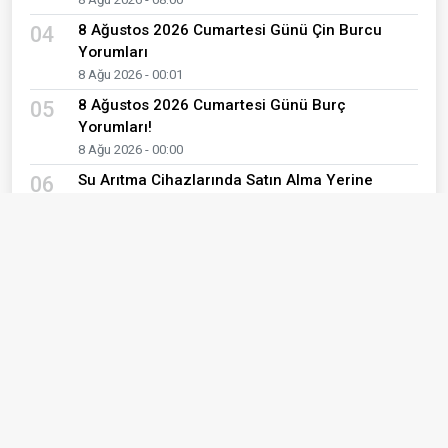
8 Ağustos 2026 Cumartesi Günü Çin Burcu
04
Yorumları
8 Ağu 2026 - 00:01
8 Ağustos 2026 Cumartesi Günü Burç
05
Yorumları!
8 Ağu 2026 - 00:00
Su Arıtma Cihazlarında Satın Alma Yerine
06
Kiralama Tercihi Öne Çıkıyor
7 Ağu 2026 - 17:46
Kırkımcıların yaz sezonunda gelirleri genel
07
müdür maaşını aratmıyor
7 Ağu 2026 - 16:11
Dijital dünyadan mezar başına: Teknolojiyi baba
08
mesleğiyle buluşturdu
7 Ağu 2026 - 11:29
Hacıpehlivan’da yaz bereketi kış sofralarına
09
hazırlanıyor