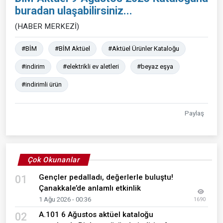
buradan ulaşabilirsiniz...
(HABER MERKEZİ)
#BİM
#BİM Aktüel
#Aktüel Ürünler Kataloğu
#indirim
#elektrikli ev aletleri
#beyaz eşya
#indirimli ürün
Paylaş
Çok Okunanlar
Gençler pedalladı, değerlerle buluştu!
01
Çanakkale’de anlamlı etkinlik
1 Ağu 2026 - 00:36
1690
A.101 6 Ağustos aktüel kataloğu
02