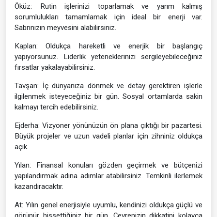
Öküz: Rutin işlerinizi toparlamak ve yarım kalmış
sorumlulukları tamamlamak için ideal bir enerji var.
Sabrınızın meyvesini alabilirsiniz.
Kaplan: Oldukça hareketli ve enerjik bir başlangıç
yapıyorsunuz. Liderlik yeteneklerinizi sergileyebileceğiniz
fırsatlar yakalayabilirsiniz.
Tavşan: İç dünyanıza dönmek ve detay gerektiren işlerle
ilgilenmek isteyeceğiniz bir gün. Sosyal ortamlarda sakin
kalmayı tercih edebilirsiniz.
Ejderha: Vizyoner yönünüzün ön plana çıktığı bir pazartesi.
Büyük projeler ve uzun vadeli planlar için zihniniz oldukça
açık.
Yılan: Finansal konuları gözden geçirmek ve bütçenizi
yapılandırmak adına adımlar atabilirsiniz. Temkinli ilerlemek
kazandıracaktır.
At: Yılın genel enerjisiyle uyumlu, kendinizi oldukça güçlü ve
görünür hissettiğiniz bir gün. Çevrenizin dikkatini kolayca