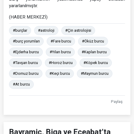
yararlanılmıştır.
(HABER MERKEZİ)
#burçlar
#astroloji
#Çin astrolojisi
#burç yorumları
#Fare burcu
#Öküz burcu
#Ejderha burcu
#Yılan burcu
#Kaplan burcu
#Tavşan burcu
#Horoz burcu
#Köpek burcu
#Domuz burcu
#Keçi burcu
#Maymun burcu
#At burcu
Paylaş
Bayramiç, Biga ve Eceabat’ta