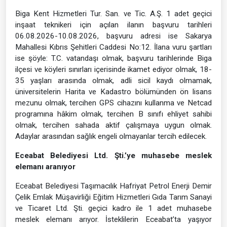
Biga Kent Hizmetleri Tur. San. ve Tic. A.Ş. 1 adet geçici
inşaat teknikeri için açılan ilanın başvuru tarihleri
06.08.2026-10.08.2026, başvuru adresi ise Sakarya
Mahallesi Kıbrıs Şehitleri Caddesi No:12. İlana vuru şartları
ise şöyle: T.C. vatandaşı olmak, başvuru tarihlerinde Biga
ilçesi ve köyleri sınırları içerisinde ikamet ediyor olmak, 18-
35 yaşları arasında olmak, adli sicil kaydı olmamak,
üniversitelerin Harita ve Kadastro bölümünden ön lisans
mezunu olmak, tercihen GPS cihazını kullanma ve Netcad
programına hâkim olmak, tercihen B sınıfı ehliyet sahibi
olmak, tercihen sahada aktif çalışmaya uygun olmak.
Adaylar arasından sağlık engeli olmayanlar tercih edilecek.
Eceabat Belediyesi Ltd. Şti.’ye muhasebe meslek
elemanı aranıyor
Eceabat Belediyesi Taşımacılık Hafriyat Petrol Enerji Demir
Çelik Emlak Müşavirliği Eğitim Hizmetleri Gıda Tarım Sanayi
ve Ticaret Ltd. Şti. geçici kadro ile 1 adet muhasebe
meslek elemanı arıyor. İsteklilerin Eceabat’ta yaşıyor