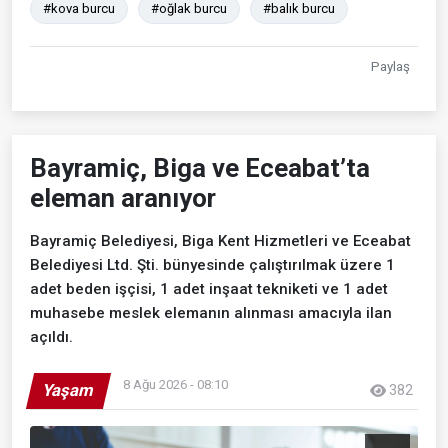
#kova burcu
#oğlak burcu
#balık burcu
Paylaş
Bayramiç, Biga ve Eceabat’ta
eleman aranıyor
Bayramiç Belediyesi, Biga Kent Hizmetleri ve Eceabat
Belediyesi Ltd. Şti. bünyesinde çalıştırılmak üzere 1
adet beden işçisi, 1 adet inşaat tekniketi ve 1 adet
muhasebe meslek elemanın alınması amacıyla ilan
açıldı.
8 Ağu 2026 - 08:10
Yaşam
382