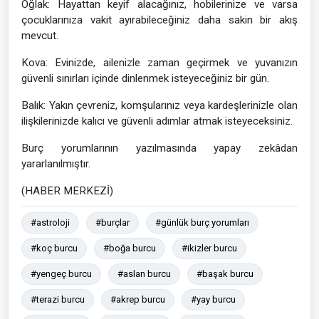
Oğlak: Hayattan keyif alacağınız, hobilerinize ve varsa
çocuklarınıza vakit ayırabileceğiniz daha sakin bir akış
mevcut.
Kova: Evinizde, ailenizle zaman geçirmek ve yuvanızın
güvenli sınırları içinde dinlenmek isteyeceğiniz bir gün.
Balık: Yakın çevreniz, komşularınız veya kardeşlerinizle olan
ilişkilerinizde kalıcı ve güvenli adımlar atmak isteyeceksiniz.
Burç yorumlarının yazılmasında yapay zekâdan
yararlanılmıştır.
(HABER MERKEZİ)
#astroloji
#burçlar
#günlük burç yorumları
#koç burcu
#boğa burcu
#ikizler burcu
#yengeç burcu
#aslan burcu
#başak burcu
#terazi burcu
#akrep burcu
#yay burcu