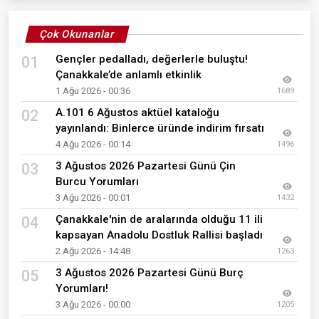
Çok Okunanlar
Gençler pedalladı, değerlerle buluştu!
01
Çanakkale’de anlamlı etkinlik
1 Ağu 2026 - 00:36
1689
A.101 6 Ağustos aktüel kataloğu
02
yayınlandı: Binlerce üründe indirim fırsatı
4 Ağu 2026 - 00:14
1496
3 Ağustos 2026 Pazartesi Günü Çin
03
Burcu Yorumları
3 Ağu 2026 - 00:01
1432
Çanakkale'nin de aralarında olduğu 11 ili
04
kapsayan Anadolu Dostluk Rallisi başladı
2 Ağu 2026 - 14:48
1263
3 Ağustos 2026 Pazartesi Günü Burç
05
Yorumları!
3 Ağu 2026 - 00:00
1205