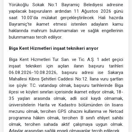
Yörükoğlu Sokak No:1 Bayramiç Belediyesi adresine
yapılacak başvuruların ardından 11 Ağustos 2026 günü
saat 10.00’da mülakat gerçekleştirilecek. Hali hazırda
Bayramiç’te ikamet etmesi istenilen adayların kamu
haklarında mahrum bulunmamaları ve sağlık engellerinin
bulunmaması tercih ediliyor.
Biga Kent Hizmetleri inşaat teknikeri arıyor
Biga Kent Hizmetleri Tur. San. ve Tic. A.Ş. 1 adet geçici
inşaat teknikeri için açılan ilanın başvuru tarihleri
06.08.2026-10.08.2026, başvuru adresi ise Sakarya
Mahallesi Kıbrıs Şehitleri Caddesi No:12. İlana vuru şartları
ise şöyle: T.C. vatandaşı olmak, başvuru tarihlerinde Biga
ilçesi ve köyleri sınırları içerisinde ikamet ediyor olmak, 18-
35 yaşları arasında olmak, adli sicil kaydı olmamak,
üniversitelerin Harita ve Kadastro bölümünden ön lisans
mezunu olmak, tercihen GPS cihazını kullanma ve Netcad
programına hâkim olmak, tercihen B sınıfı ehliyet sahibi
olmak, tercihen sahada aktif çalışmaya uygun olmak.
Adaylar arasından sağlık engeli olmayanlar tercih edilecek.