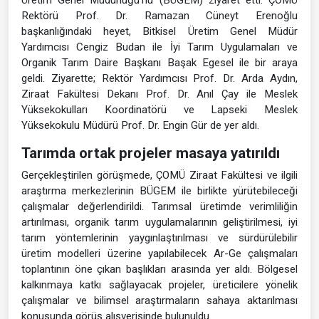
Üretim Genel Müdürlüğü’nü (BÜGEM) ziyaret etti. ÇOMÜ
Rektörü Prof. Dr. Ramazan Cüneyt Erenoğlu
başkanlığındaki heyet, Bitkisel Üretim Genel Müdür
Yardımcısı Cengiz Budan ile İyi Tarım Uygulamaları ve
Organik Tarım Daire Başkanı Başak Egesel ile bir araya
geldi. Ziyarette; Rektör Yardımcısı Prof. Dr. Arda Aydın,
Ziraat Fakültesi Dekanı Prof. Dr. Anıl Çay ile Meslek
Yüksekokulları Koordinatörü ve Lapseki Meslek
Yüksekokulu Müdürü Prof. Dr. Engin Gür de yer aldı.
Tarımda ortak projeler masaya yatırıldı
Gerçekleştirilen görüşmede, ÇOMÜ Ziraat Fakültesi ve ilgili
araştırma merkezlerinin BÜGEM ile birlikte yürütebileceği
çalışmalar değerlendirildi. Tarımsal üretimde verimliliğin
artırılması, organik tarım uygulamalarının geliştirilmesi, iyi
tarım yöntemlerinin yaygınlaştırılması ve sürdürülebilir
üretim modelleri üzerine yapılabilecek Ar-Ge çalışmaları
toplantının öne çıkan başlıkları arasında yer aldı. Bölgesel
kalkınmaya katkı sağlayacak projeler, üreticilere yönelik
çalışmalar ve bilimsel araştırmaların sahaya aktarılması
konusunda görüş alışverişinde bulunuldu.