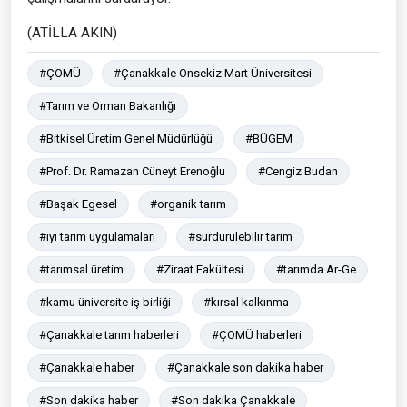
(ATİLLA AKIN)
#ÇOMÜ
#Çanakkale Onsekiz Mart Üniversitesi
#Tarım ve Orman Bakanlığı
#Bitkisel Üretim Genel Müdürlüğü
#BÜGEM
#Prof. Dr. Ramazan Cüneyt Erenoğlu
#Cengiz Budan
#Başak Egesel
#organik tarım
#iyi tarım uygulamaları
#sürdürülebilir tarım
#tarımsal üretim
#Ziraat Fakültesi
#tarımda Ar-Ge
#kamu üniversite iş birliği
#kırsal kalkınma
#Çanakkale tarım haberleri
#ÇOMÜ haberleri
#Çanakkale haber
#Çanakkale son dakika haber
#Son dakika haber
#Son dakika Çanakkale