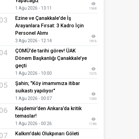
Yapacağız"
1 Ağu 2026 - 13:11
1968
Ezine ve Çanakkale'de İş
03
Arayanlara Fırsat: 3 Kadro İçin
Personel Alımı
3 Ağu 2026 - 12:14
1816
ÇOMÜ’de tarihi görev! ÜAK
04
Dönem Başkanlığı Çanakkale’ye
geçti
1 Ağu 2026 - 10:00
1575
Şahin; "Köy imamımıza itibar
05
suikastı yapılıyor"
1 Ağu 2026 - 00:07
1340
Kaşdemir’den Ankara’da kritik
06
temaslar!
1 Ağu 2026 - 00:26
1184
Kalkım'daki Olukpınarı Göleti
07