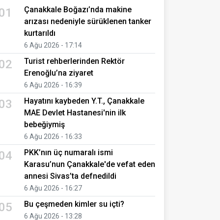
Çanakkale Boğazı’nda makine
01
arızası nedeniyle sürüklenen tanker
kurtarıldı
6 Ağu 2026 - 17:14
Turist rehberlerinden Rektör
02
Erenoğlu’na ziyaret
6 Ağu 2026 - 16:39
Hayatını kaybeden Y.T., Çanakkale
03
MAE Devlet Hastanesi'nin ilk
bebeğiymiş
6 Ağu 2026 - 16:33
PKK’nın üç numaralı ismi
04
Karasu’nun Çanakkale'de vefat eden
annesi Sivas’ta defnedildi
6 Ağu 2026 - 16:27
Bu çeşmeden kimler su içti?
05
6 Ağu 2026 - 13:28