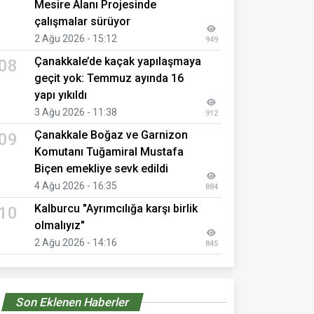
Mesire Alanı Projesinde
çalışmalar sürüyor
2 Ağu 2026 - 15:12
949
Çanakkale’de kaçak yapılaşmaya
08
geçit yok: Temmuz ayında 16
yapı yıkıldı
3 Ağu 2026 - 11:38
912
Çanakkale Boğaz ve Garnizon
09
Komutanı Tuğamiral Mustafa
Biçen emekliye sevk edildi
4 Ağu 2026 - 16:35
884
Kalburcu "Ayrımcılığa karşı birlik
10
olmalıyız"
2 Ağu 2026 - 14:16
845
Son Eklenen Haberler