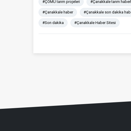
#ÇOMÜ tarım projeleri
#Çanakkale tarım haberl
#Çanakkale haber
#Çanakkale son dakika hab
#Son dakika
#Çanakkale Haber Sitesi