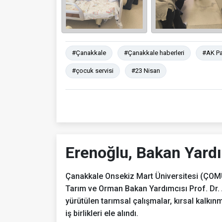
#Çanakkale
#Çanakkale haberleri
#AK Pa
#çocuk servisi
#23 Nisan
Erenoğlu, Bakan Yard
Çanakkale Onsekiz Mart Üniversitesi (ÇOM
Tarım ve Orman Bakan Yardımcısı Prof. Dr.
yürütülen tarımsal çalışmalar, kırsal kalkın
iş birlikleri ele alındı.