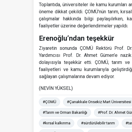
Toplantıda, üniversiteler ile kamu kurumları ar
öneme dikkat çekildi. ÇOMÜ’nün tarım, kırsal 
çalışmalar hakkında bilgi paylaşılırken, k
faaliyetler üzerine değerlendirmeler yapıldı.
Erenoğlu’ndan teşekkür
Ziyaretin sonunda ÇOMÜ Rektörü Prof. D
Yardımcısı Prof. Dr. Ahmet Gümen’e nazik 
dolayısıyla teşekkür etti. ÇOMÜ, tarım ve 
faaliyetleri ve kamu kurumlarıyla geliştirdi
sağlayan çalışmalarına devam ediyor.
(NEVİN YÜKSEL)
#ÇOMÜ
#Çanakkale Onsekiz Mart Üniversitesi
#Tarım ve Orman Bakanlığı
#Prof. Dr. Ahmet G
#kırsal kalkınma
#sürdürülebilir tarım
#ta