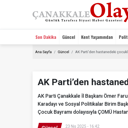
Son Dakika
Güncel
Kent Yaşamından
Polit
Ana Sayfa
Güncel
AK Parti’den hastanedeki çocukl
AK Parti’den hastaned
AK Parti Çanakkale İl Başkanı Ömer Faruk
Karadayı ve Sosyal Politikalar Birim Ba
Çocuk Bayramı dolayısıyla ÇOMÜ Hastanes
23 Nis 2025 - 16:42
Güncel