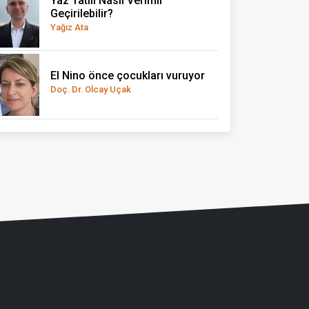
Yaz Tatili Nasıl Verimli
Geçirilebilir?
Yağız Ata
El Nino önce çocukları vuruyor
Doç. Dr. Olcay Uçak