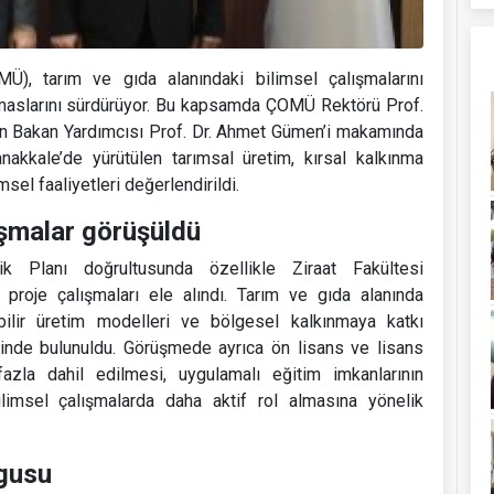
), tarım ve gıda alanındaki bilimsel çalışmalarını
maslarını sürdürüyor. Bu kapsamda ÇOMÜ Rektörü Prof.
n Bakan Yardımcısı Prof. Dr. Ahmet Gümen’i makamında
anakkale’de yürütülen tarımsal üretim, kırsal kalkınma
msel faaliyetleri değerlendirildi.
ışmalar görüşüldü
k Planı doğrultusunda özellikle Ziraat Fakültesi
 proje çalışmaları ele alındı. Tarım ve gıda alanında
lebilir üretim modelleri ve bölgesel kalkınmaya katkı
şinde bulunuldu. Görüşmede ayrıca ön lisans ve lisans
fazla dahil edilmesi, uygulamalı eğitim imkanlarının
bilimsel çalışmalarda daha aktif rol almasına yönelik
rgusu