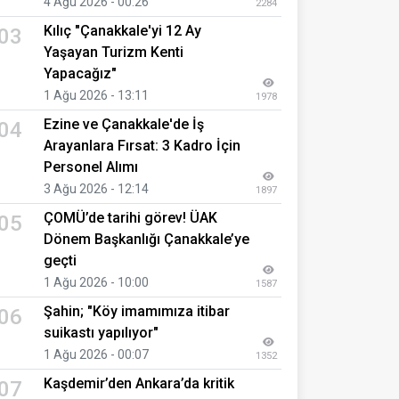
4 Ağu 2026 - 00:26
2284
Kılıç "Çanakkale'yi 12 Ay
03
Yaşayan Turizm Kenti
Yapacağız"
1 Ağu 2026 - 13:11
1978
Ezine ve Çanakkale'de İş
04
Arayanlara Fırsat: 3 Kadro İçin
Personel Alımı
3 Ağu 2026 - 12:14
1897
ÇOMÜ’de tarihi görev! ÜAK
05
Dönem Başkanlığı Çanakkale’ye
geçti
1 Ağu 2026 - 10:00
1587
Şahin; "Köy imamımıza itibar
06
suikastı yapılıyor"
1 Ağu 2026 - 00:07
1352
Kaşdemir’den Ankara’da kritik
07