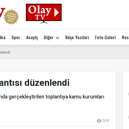
ika
Spor
Asayiş
Diğer
Köşe Yazıları
Foto Galeri
Res
enlendi
antısı düzenlendi
da gerçekleştirilen toplantıya kamu kurumları
504