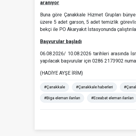
aranıyor
Buna göre Çanakkale Hizmet Grupları bünyesi
üzere 5 adet garson, 5 adet temizlik görevlisi
bekçi ile PO Akaryakıt İstasyonunda çalıştırıla
Başvurular başladı
06.08.2026/ 10.08.2026 tarihleri arasında 
yapılacak başvurular için 0286 2173902 numaral
(HADİYE AYŞE İRİM)
#Çanakkale
#Çanakkale haberleri
#Çanak
#Biga eleman ilanları
#Eceabat eleman ilanları