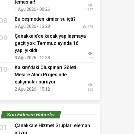
temaslar!
1 Ağu 2026 - 00:26
1197
Bu çeşmeden kimler su içti?
08
6 Ağu 2026 - 13:28
978
Çanakkale’de kaçak yapılaşmaya
09
geçit yok: Temmuz ayında 16
yapı yıkıldı
3 Ağu 2026 - 11:38
959
Kalkım'daki Olukpınarı Göleti
10
Mesire Alanı Projesinde
çalışmalar sürüyor
2 Ağu 2026 - 15:12
955
Son Eklenen Haberler
Çanakkale Hizmet Grupları eleman
01
arıyor