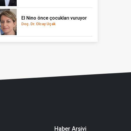
El Nino önce çocukları vuruyor
Doç. Dr. Olcay Uçak
Haber Arşivi