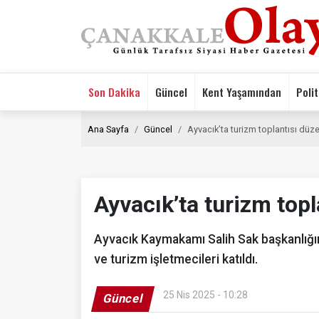
Son Dakika
Güncel
Kent Yaşamından
Polit
Ana Sayfa
Güncel
Ayvacık’ta turizm toplantısı düz
Ayvacık’ta turizm topl
Ayvacık Kaymakamı Salih Sak başkanlığın
ve turizm işletmecileri katıldı.
25 Nis 2025 - 10:28
Güncel