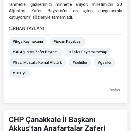
rahmetle, gazilerimizi minnetle anıyor; milletimizin 30
Ağustos Zafer Bayramı’nı en içten duygularımla
kutluyorum” sözleriyle tamamladı.
(ERHAN TAYLAN)
#Biga Kaymakamı
#Ercan Kayabaşı
#30 Ağustos Zafer Bayramı
#Zafer Bayramı mesajı
#Gazi Mustafa Kemal Atatürk
#şehitler
#gaziler
#103. yıl
Paylaş
CHP Çanakkale İl Başkanı
Akkuş'tan Anafartalar Zaferi