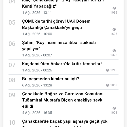
Kılıç "Çanakkale'yi 12 Ay Yaşayan Turizm
04
Kenti Yapacağız"
1 Ağu 2026 - 13:11
1998
ÇOMÜ’de tarihi görev! ÜAK Dönem
05
Başkanlığı Çanakkale’ye geçti
1 Ağu 2026 - 10:00
1606
Şahin; "Köy imamımıza itibar suikastı
06
yapılıyor"
1 Ağu 2026 - 00:07
1378
Kaşdemir’den Ankara’da kritik temaslar!
07
1 Ağu 2026 - 00:26
1215
Bu çeşmeden kimler su içti?
08
6 Ağu 2026 - 13:28
1069
Çanakkale Boğaz ve Garnizon Komutanı
09
Tuğamiral Mustafa Biçen emekliye sevk
edildi
4 Ağu 2026 - 16:35
1008
Çanakkale’de kaçak yapılaşmaya geçit yok:
10