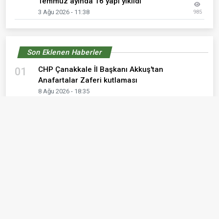
Temmuz ayında 16 yapı yıkıldı
3 Ağu 2026 - 11:38
985
Son Eklenen Haberler
CHP Çanakkale İl Başkanı Akkuş'tan
01
Anafartalar Zaferi kutlaması
8 Ağu 2026 - 18:35
Çanakkale'de Yükümlülere Yönelik "Mesleki
02
Yönlendirme ve İş Bulma Stratejileri" Semineri
8 Ağu 2026 - 17:27
Çanakkale’de Ağustos Taarruzu'nun 111’inci
03
yıldönümü töreni
8 Ağu 2026 - 13:28
Güneşhan "Anafartalar Zaferi, yalnızca
04
Çanakkale Cephesi’nde değil, milletimizin
geleceğinde de silinmez izler bırakmıştır."
8 Ağu 2026 - 10:33