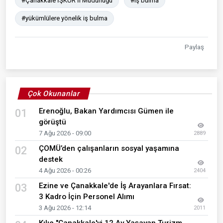
#Çanakkale İŞKUR İl Müdürlüğü
#iş bulma
#yükümlülere yönelik iş bulma
Paylaş
Çok Okunanlar
Erenoğlu, Bakan Yardımcısı Gümen ile
01
görüştü
7 Ağu 2026 - 09:00
2889
ÇOMÜ’den çalışanların sosyal yaşamına
02
destek
4 Ağu 2026 - 00:26
2404
Ezine ve Çanakkale'de İş Arayanlara Fırsat:
03
3 Kadro İçin Personel Alımı
3 Ağu 2026 - 12:14
2011