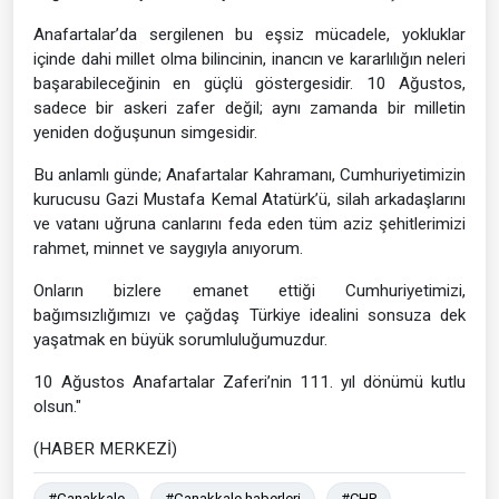
Anafartalar’da sergilenen bu eşsiz mücadele, yokluklar
içinde dahi millet olma bilincinin, inancın ve kararlılığın neleri
başarabileceğinin en güçlü göstergesidir. 10 Ağustos,
sadece bir askeri zafer değil; aynı zamanda bir milletin
yeniden doğuşunun simgesidir.
Bu anlamlı günde; Anafartalar Kahramanı, Cumhuriyetimizin
kurucusu Gazi Mustafa Kemal Atatürk’ü, silah arkadaşlarını
ve vatanı uğruna canlarını feda eden tüm aziz şehitlerimizi
rahmet, minnet ve saygıyla anıyorum.
Onların bizlere emanet ettiği Cumhuriyetimizi,
bağımsızlığımızı ve çağdaş Türkiye idealini sonsuza dek
yaşatmak en büyük sorumluluğumuzdur.
10 Ağustos Anafartalar Zaferi’nin 111. yıl dönümü kutlu
olsun."
(HABER MERKEZİ)
#Çanakkale
#Çanakkale haberleri
#CHP