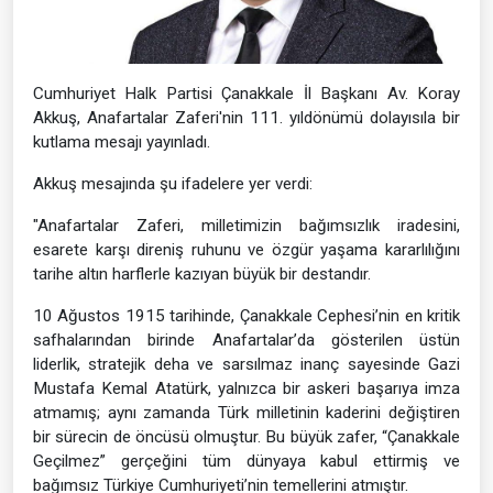
Cumhuriyet Halk Partisi Çanakkale İl Başkanı Av. Koray
Akkuş, Anafartalar Zaferi'nin 111. yıldönümü dolayısıla bir
kutlama mesajı yayınladı.
Akkuş mesajında şu ifadelere yer verdi:
"Anafartalar Zaferi, milletimizin bağımsızlık iradesini,
esarete karşı direniş ruhunu ve özgür yaşama kararlılığını
tarihe altın harflerle kazıyan büyük bir destandır.
10 Ağustos 1915 tarihinde, Çanakkale Cephesi’nin en kritik
safhalarından birinde Anafartalar’da gösterilen üstün
liderlik, stratejik deha ve sarsılmaz inanç sayesinde Gazi
Mustafa Kemal Atatürk, yalnızca bir askeri başarıya imza
atmamış; aynı zamanda Türk milletinin kaderini değiştiren
bir sürecin de öncüsü olmuştur. Bu büyük zafer, “Çanakkale
Geçilmez” gerçeğini tüm dünyaya kabul ettirmiş ve
bağımsız Türkiye Cumhuriyeti’nin temellerini atmıştır.