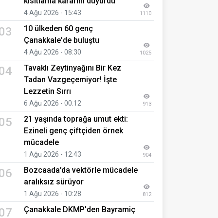
kısıtlama kararını duyurdu
4 Ağu 2026 - 15:43
1110
10 ülkeden 60 genç
03
Çanakkale'de buluştu
4 Ağu 2026 - 08:30
1025
Tavaklı Zeytinyağını Bir Kez
04
Tadan Vazgeçemiyor! İşte
Lezzetin Sırrı
6 Ağu 2026 - 00:12
913
21 yaşında toprağa umut ekti:
05
Ezineli genç çiftçiden örnek
mücadele
1 Ağu 2026 - 12:43
904
Bozcaada’da vektörle mücadele
06
aralıksız sürüyor
1 Ağu 2026 - 10:28
812
Çanakkale DKMP'den Bayramiç
07