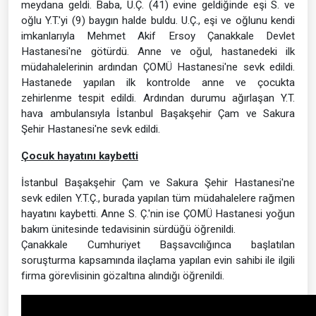
meydana geldi. Baba, U.Ç. (41) evine geldiğinde eşi S. ve
oğlu Y.T.'yi (9) baygın halde buldu. U.Ç., eşi ve oğlunu kendi
imkanlarıyla Mehmet Akif Ersoy Çanakkale Devlet
Hastanesi'ne götürdü. Anne ve oğul, hastanedeki ilk
müdahalelerinin ardından ÇOMÜ Hastanesi'ne sevk edildi.
Hastanede yapılan ilk kontrolde anne ve çocukta
zehirlenme tespit edildi. Ardından durumu ağırlaşan Y.T.
hava ambulansıyla İstanbul Başakşehir Çam ve Sakura
Şehir Hastanesi'ne sevk edildi.
Çocuk hayatını kaybetti
İstanbul Başakşehir Çam ve Sakura Şehir Hastanesi'ne
sevk edilen Y.T.Ç., burada yapılan tüm müdahalelere rağmen
hayatını kaybetti. Anne S. Ç.'nin ise ÇOMÜ Hastanesi yoğun
bakım ünitesinde tedavisinin sürdüğü öğrenildi.
Çanakkale Cumhuriyet Başsavcılığınca başlatılan
soruşturma kapsamında ilaçlama yapılan evin sahibi ile ilgili
firma görevlisinin gözaltına alındığı öğrenildi.