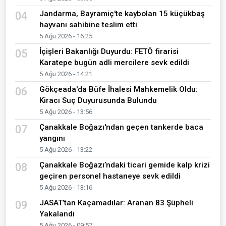
Jandarma, Bayramiç'te kaybolan 15 küçükbaş
04
hayvanı sahibine teslim etti
5 Ağu 2026 - 16:25
İçişleri Bakanlığı Duyurdu: FETÖ firarisi
05
Karatepe bugün adli mercilere sevk edildi
5 Ağu 2026 - 14:21
Gökçeada'da Büfe İhalesi Mahkemelik Oldu:
06
Kiracı Suç Duyurusunda Bulundu
5 Ağu 2026 - 13:56
Çanakkale Boğazı'ndan geçen tankerde baca
07
yangını
5 Ağu 2026 - 13:22
Çanakkale Boğazı’ndaki ticari gemide kalp krizi
08
geçiren personel hastaneye sevk edildi
5 Ağu 2026 - 13:16
JASAT’tan Kaçamadılar: Aranan 83 Şüpheli
09
Yakalandı
5 Ağu 2026 - 09:57