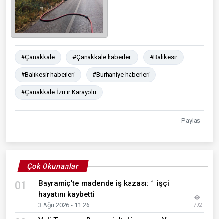
#Çanakkale
#Çanakkale haberleri
#Balıkesir
#Balıkesir haberleri
#Burhaniye haberleri
#Çanakkale İzmir Karayolu
Paylaş
Çok Okunanlar
Bayramiç'te madende iş kazası: 1 işçi
01
hayatını kaybetti
3 Ağu 2026 - 11:26
792