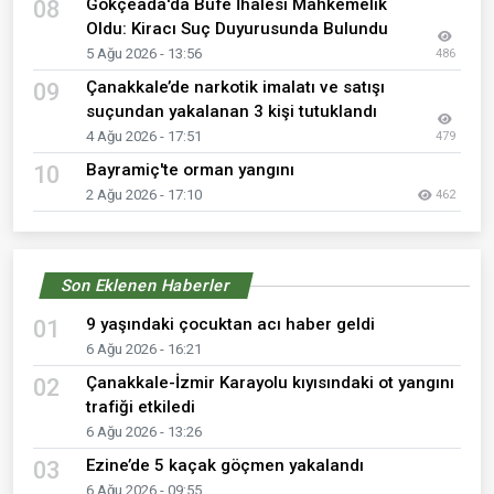
Gökçeada'da Büfe İhalesi Mahkemelik
08
Oldu: Kiracı Suç Duyurusunda Bulundu
5 Ağu 2026 - 13:56
486
Çanakkale’de narkotik imalatı ve satışı
09
suçundan yakalanan 3 kişi tutuklandı
4 Ağu 2026 - 17:51
479
Bayramiç'te orman yangını
10
2 Ağu 2026 - 17:10
462
Son Eklenen Haberler
9 yaşındaki çocuktan acı haber geldi
01
6 Ağu 2026 - 16:21
Çanakkale-İzmir Karayolu kıyısındaki ot yangını
02
trafiği etkiledi
6 Ağu 2026 - 13:26
Ezine’de 5 kaçak göçmen yakalandı
03
6 Ağu 2026 - 09:55