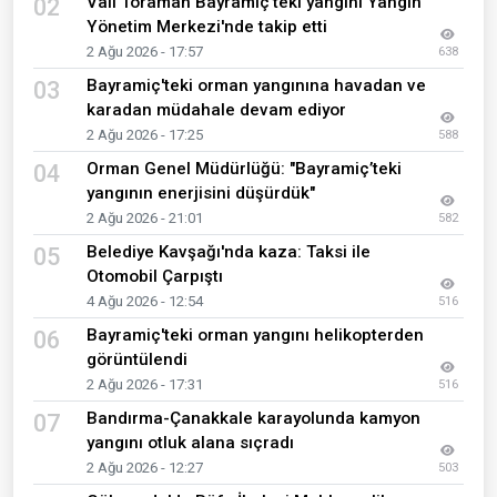
Vali Toraman Bayramiç'teki yangını Yangın
02
Yönetim Merkezi'nde takip etti
2 Ağu 2026 - 17:57
638
Bayramiç'teki orman yangınına havadan ve
03
karadan müdahale devam ediyor
2 Ağu 2026 - 17:25
588
Orman Genel Müdürlüğü: "Bayramiç’teki
04
yangının enerjisini düşürdük"
2 Ağu 2026 - 21:01
582
Belediye Kavşağı'nda kaza: Taksi ile
05
Otomobil Çarpıştı
4 Ağu 2026 - 12:54
516
Bayramiç'teki orman yangını helikopterden
06
görüntülendi
2 Ağu 2026 - 17:31
516
Bandırma-Çanakkale karayolunda kamyon
07
yangını otluk alana sıçradı
2 Ağu 2026 - 12:27
503