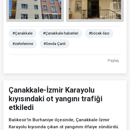
#Çanakkale
#Çanakkale haberleri
#böcek ilacı
#zehirlenme
#Sevda Çanlı
Paylaş
Çanakkale-İzmir Karayolu
kıyısındaki ot yangını trafiği
etkiledi
Balıkesir'in Burhaniye ilçesinde, Çanakkale-İzmir
Karayolu kıyısında çıkan ot yangınını itfaiye söndürdü.