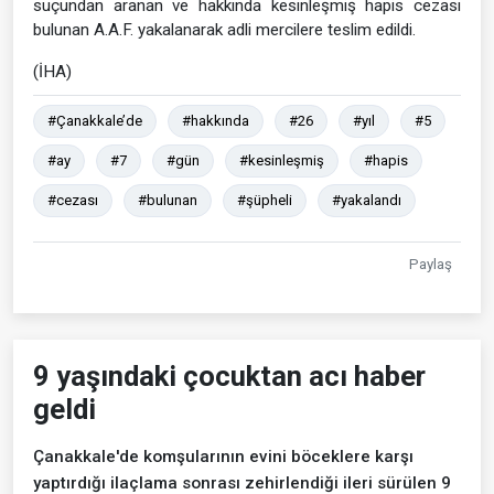
suçundan aranan ve hakkında kesinleşmiş hapis cezası
bulunan A.A.F. yakalanarak adli mercilere teslim edildi.
(İHA)
#Çanakkale’de
#hakkında
#26
#yıl
#5
#ay
#7
#gün
#kesinleşmiş
#hapis
#cezası
#bulunan
#şüpheli
#yakalandı
Paylaş
9 yaşındaki çocuktan acı haber
geldi
Çanakkale'de komşularının evini böceklere karşı
yaptırdığı ilaçlama sonrası zehirlendiği ileri sürülen 9