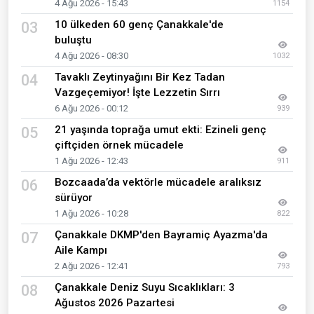
4 Ağu 2026 - 15:43
1154
10 ülkeden 60 genç Çanakkale'de
03
buluştu
4 Ağu 2026 - 08:30
1032
Tavaklı Zeytinyağını Bir Kez Tadan
04
Vazgeçemiyor! İşte Lezzetin Sırrı
6 Ağu 2026 - 00:12
939
21 yaşında toprağa umut ekti: Ezineli genç
05
çiftçiden örnek mücadele
1 Ağu 2026 - 12:43
911
Bozcaada’da vektörle mücadele aralıksız
06
sürüyor
1 Ağu 2026 - 10:28
822
Çanakkale DKMP'den Bayramiç Ayazma'da
07
Aile Kampı
2 Ağu 2026 - 12:41
793
Çanakkale Deniz Suyu Sıcaklıkları: 3
08
Ağustos 2026 Pazartesi