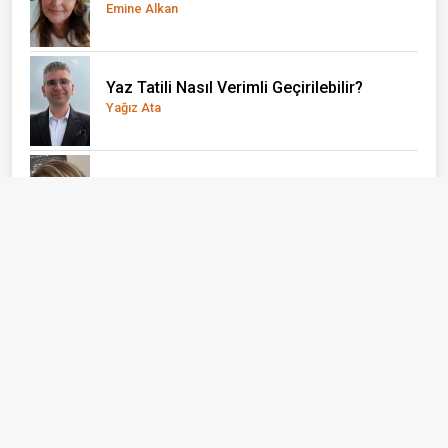
Emine Alkan
Yaz Tatili Nasıl Verimli Geçirilebilir?
Yağız Ata
El Nino önce çocukları vuruyor
Doç. Dr. Olcay Uçak
Bizi Takip Edin