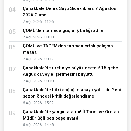
Çanakkale Deniz Suyu Sıcaklıkları: 7 Ağustos
04
2026 Cuma
7 Ağu 2026 - 11:26
ÇOMÜ’den tarımda güçlü iş birliği adımı
05
7 Ağu 2026 - 08:08
ÇOMÜ ve TAGEM’den tarımda ortak çalışma
06
masası
7 Ağu 2026 - 00:12
Çanakkale'de üreticiye büyük destek! 15 gebe
07
Angus düveyle işletmesini büyüttü
7 Ağu 2026 - 00:10
Çanakkale'de bitki sağlığı masaya yatırıldı! Yeni
08
sezon öncesi kritik değerlendirme
6 Ağu 2026 - 15:02
Çanakkale'de yangın alarmı! İl Tarım ve Orman
09
Müdürlüğü peş peşe uyardı
6 Ağu 2026 - 14:48