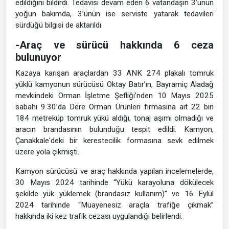
edildiğini bildirdi. Tedavisi devam eden 6 vatandaşın 3’ünün
yoğun bakımda, 3’ünün ise serviste yatarak tedavileri
sürdüğü bilgisi de aktarıldı.
-Araç ve sürücü hakkında 6 ceza
bulunuyor
Kazaya karışan araçlardan 33 ANK 274 plakalı tomruk
yüklü kamyonun sürücüsü Oktay Batır’ın, Bayramiç Aladağ
mevkiindeki Orman İşletme Şefliği’nden 10 Mayıs 2025
sabahı 9.30’da Dere Orman Ürünleri firmasına ait 22 bin
184 metreküp tomruk yükü aldığı, tonaj aşımı olmadığı ve
aracın brandasının bulunduğu tespit edildi. Kamyon,
Çanakkale'deki bir kerestecilik formasına sevk edilmek
üzere yola çıkmıştı.
Kamyon sürücüsü ve araç hakkında yapılan incelemelerde,
30 Mayıs 2024 tarihinde “Yükü karayoluna dökülecek
şekilde yük yüklemek (brandasız kullanım)” ve 16 Eylül
2024 tarihinde “Muayenesiz araçla trafiğe çıkmak”
hakkında iki kez trafik cezası uygulandığı belirlendi.