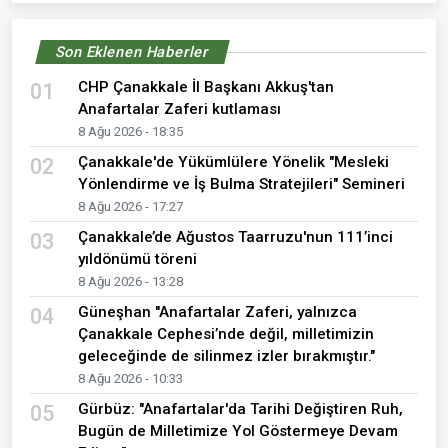
Son Eklenen Haberler
CHP Çanakkale İl Başkanı Akkuş'tan
01
Anafartalar Zaferi kutlaması
8 Ağu 2026 - 18:35
Çanakkale'de Yükümlülere Yönelik "Mesleki
02
Yönlendirme ve İş Bulma Stratejileri" Semineri
8 Ağu 2026 - 17:27
Çanakkale’de Ağustos Taarruzu'nun 111’inci
03
yıldönümü töreni
8 Ağu 2026 - 13:28
Güneşhan "Anafartalar Zaferi, yalnızca
04
Çanakkale Cephesi’nde değil, milletimizin
geleceğinde de silinmez izler bırakmıştır."
8 Ağu 2026 - 10:33
Gürbüz: "Anafartalar'da Tarihi Değiştiren Ruh,
05
Bugün de Milletimize Yol Göstermeye Devam