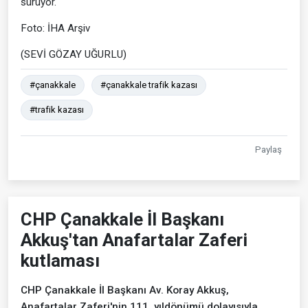
sürüyor.
Foto: İHA Arşiv
(SEVİ GÖZAY UĞURLU)
#çanakkale
#çanakkale trafik kazası
#trafik kazası
Paylaş
CHP Çanakkale İl Başkanı
Akkuş'tan Anafartalar Zaferi
kutlaması
CHP Çanakkale İl Başkanı Av. Koray Akkuş,
Anafartalar Zaferi'nin 111. yıldönümü dolayısıyla