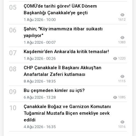
ÇOMÜ’de tarihi görev! ÜAK Dönem
05
Başkanlığı Çanakkale’ye geçti
1 Ağu 2026 - 10:00
1612
Şahin; "Köy imamımıza itibar suikastı
06
yapılıyor"
1 Ağu 2026 - 00:07
1383
Kaşdemir’den Ankara’da kritik temaslar!
07
1 Ağu 2026 - 00:26
1220
CHP Çanakkale İl Başkanı Akkuş'tan
08
Anafartalar Zaferi kutlaması
8 Ağu 2026 - 18:35
1115
Bu çeşmeden kimler su içti?
09
6 Ağu 2026 - 13:28
1085
Çanakkale Boğaz ve Garnizon Komutanı
10
Tuğamiral Mustafa Biçen emekliye sevk
edildi
4 Ağu 2026 - 16:35
1016