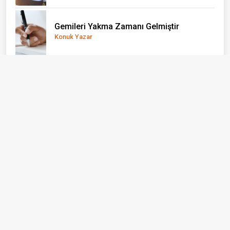
Gemileri Yakma Zamanı Gelmiştir
Konuk Yazar
Ayvacık: Bir İlçe Değil, Yaşayan Bir Açık
Hava Müzesi
Erhan Taylan
BİZİ BİZ YAPAN ÖZNELER...
Emine Alkan
Yaz Tatili Nasıl Verimli Geçirilebilir?
Yağız Ata
El Nino önce çocukları vuruyor