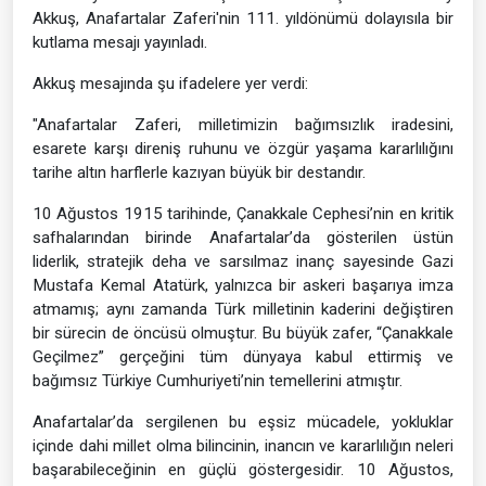
Akkuş, Anafartalar Zaferi'nin 111. yıldönümü dolayısıla bir
kutlama mesajı yayınladı.
Akkuş mesajında şu ifadelere yer verdi:
"Anafartalar Zaferi, milletimizin bağımsızlık iradesini,
esarete karşı direniş ruhunu ve özgür yaşama kararlılığını
tarihe altın harflerle kazıyan büyük bir destandır.
10 Ağustos 1915 tarihinde, Çanakkale Cephesi’nin en kritik
safhalarından birinde Anafartalar’da gösterilen üstün
liderlik, stratejik deha ve sarsılmaz inanç sayesinde Gazi
Mustafa Kemal Atatürk, yalnızca bir askeri başarıya imza
atmamış; aynı zamanda Türk milletinin kaderini değiştiren
bir sürecin de öncüsü olmuştur. Bu büyük zafer, “Çanakkale
Geçilmez” gerçeğini tüm dünyaya kabul ettirmiş ve
bağımsız Türkiye Cumhuriyeti’nin temellerini atmıştır.
Anafartalar’da sergilenen bu eşsiz mücadele, yokluklar
içinde dahi millet olma bilincinin, inancın ve kararlılığın neleri
başarabileceğinin en güçlü göstergesidir. 10 Ağustos,