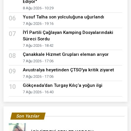
Ediyor"
8 Ağu 2026 - 10:29
Yusuf Talha son yolculuğuna uğurlandı
06
7 Ağu 2026 - 19:16
İYİ Partili Çağlayan Kamping Dosyalarındaki
07
Süreci Sordu
7 Ağu 2026 - 18:42
Çanakkale Hizmet Grupları eleman arıyor
08
7 Ağu 2026 - 17:06
Avustralya heyetinden ÇTSO'ya kritik ziyaret
09
7 Ağu 2026 - 17:06
Gökçeada’dan Turgay Kılıç’a yoğun ilgi
10
7 Ağu 2026 - 16:40
Son Yazılar