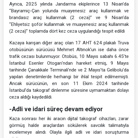
Ayrıca, 2025 yılında Jandarma ekiplerince 13 Nisan’da
“Bayramiç-Çan yolunda muayenesiz araç kullanmak ve
brandasız araç kullanmak (2 ceza)” ve 9 Nisan’da
“Ehliyetsiz şoför kullanmak ve muayenesiz araç kullanmak
(2 ceza)” toplamda dört kez ceza uygulandığı tespit edildi
Kazaya karışan diğer araç olan 17 AHT 624 plakalı Truva
otobüsünün sürücüsü Mehmet Altınok’un ise daha önce
trafik cezası bulunmuyor. Otobüs, 10 Mayıs sabahı 6.45’te
İstanbul Esenler Otogarı'ndan hareket etmiş, 9 Mayıs
tarihinde Çanakkale Terminali’nde ve 2 Mayıs’ta Gelibolu’da
yapılan denetimlerde herhangi bir ihlal tespit edilmemişti.
Ancak sürücünün, en son 11 Ekim 2024 tarihinde
İstanbul’da takograf dinlenme süresine uymamaktan dolayı
ceza aldığı kaydedildi.
-Adli ve idari süreç devam ediyor
Kaza sonrası her iki aracın dijital takograf cihazları, zarar
görmüş halde araçlardan sökülerek savcılık talimatıyla
incelemeye alındı. Olayla ilgili adli ve idari soruşturma