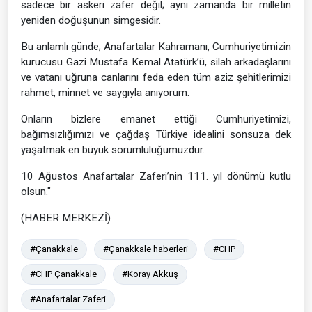
sadece bir askeri zafer değil; aynı zamanda bir milletin
yeniden doğuşunun simgesidir.
Bu anlamlı günde; Anafartalar Kahramanı, Cumhuriyetimizin
kurucusu Gazi Mustafa Kemal Atatürk’ü, silah arkadaşlarını
ve vatanı uğruna canlarını feda eden tüm aziz şehitlerimizi
rahmet, minnet ve saygıyla anıyorum.
Onların bizlere emanet ettiği Cumhuriyetimizi,
bağımsızlığımızı ve çağdaş Türkiye idealini sonsuza dek
yaşatmak en büyük sorumluluğumuzdur.
10 Ağustos Anafartalar Zaferi’nin 111. yıl dönümü kutlu
olsun."
(HABER MERKEZİ)
#Çanakkale
#Çanakkale haberleri
#CHP
#CHP Çanakkale
#Koray Akkuş
#Anafartalar Zaferi