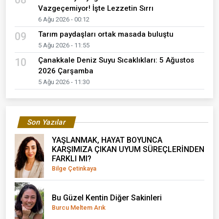
Vazgeçemiyor! İşte Lezzetin Sırrı
6 Ağu 2026 - 00:12
Tarım paydaşları ortak masada buluştu
09
5 Ağu 2026 - 11:55
Çanakkale Deniz Suyu Sıcaklıkları: 5 Ağustos
10
2026 Çarşamba
5 Ağu 2026 - 11:30
Son Yazılar
YAŞLANMAK, HAYAT BOYUNCA
KARŞIMIZA ÇIKAN UYUM SÜREÇLERİNDEN
FARKLI MI?
Bilge Çetinkaya
Bu Güzel Kentin Diğer Sakinleri
Burcu Meltem Arık