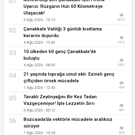
01
Uyarısı: Rüzgarın Hızı 60 Kilometreye
Ulaşacak!
3 Ağu 2026 - 16:15
3075
Çanakkale Valiliği 3 günlük kısıtlama
02
kararını duyurdu
4 Ağu 2026 - 15:43
1019
10 ülkeden 60 genç Çanakkale'de
03
buluştu
4 Ağu 2026 - 08:30
1001
21 yaşında toprağa umut ekti: Ezineli genç
04
çiftçiden örnek mücadele
1 Ağu 2026 - 12:43
899
Tavaklı Zeytinyağını Bir Kez Tadan
05
Vazgeçemiyor! İşte Lezzetin Sırrı
6 Ağu 2026 - 00:12
881
Bozcaada’da vektörle mücadele aralıksız
06
sürüyor
1 Ağu 2026 - 10:28
809