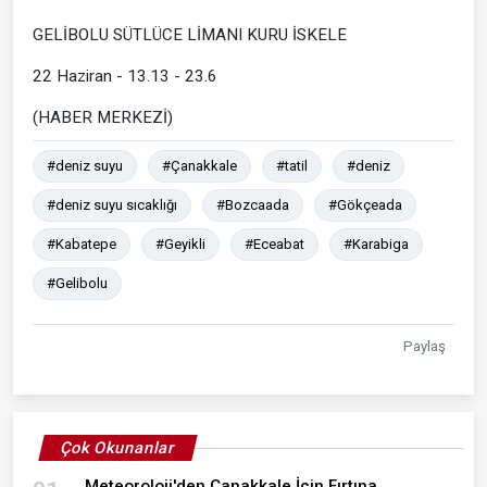
GELİBOLU SÜTLÜCE LİMANI KURU İSKELE
22 Haziran - 13.13 - 23.6
(HABER MERKEZİ)
#deniz suyu
#Çanakkale
#tatil
#deniz
#deniz suyu sıcaklığı
#Bozcaada
#Gökçeada
#Kabatepe
#Geyikli
#Eceabat
#Karabiga
#Gelibolu
Paylaş
Çok Okunanlar
Meteoroloji'den Çanakkale İçin Fırtına