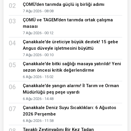
ÇOMÜ’den tarımda güçlü iş birliği adımı
02
7 Ağu 2026 - 08:08
ÇOMÜ ve TAGEM’den tarımda ortak çalışma
03
masası
7 Ağu 2026 - 00:12
Çanakkale'de üreticiye büyük destek! 15 gebe
04
Angus düveyle işletmesini büyüttü
7 Ağu 2026 - 00:10
Çanakkale'de bitki sağlığı masaya yatırıldı! Yeni
05
sezon öncesi kritik değerlendirme
6 Ağu 2026 - 15:02
Çanakkale'de yangın alarmı! İl Tarım ve Orman
06
Müdürlüğü peş peşe uyardı
6 Ağu 2026 - 14:48
Çanakkale Deniz Suyu Sıcaklıkları: 6 Ağustos
07
2026 Perşembe
6 Ağu 2026 - 11:58
Tavaklı Zeytinyağını Bir Kez Tadan
08