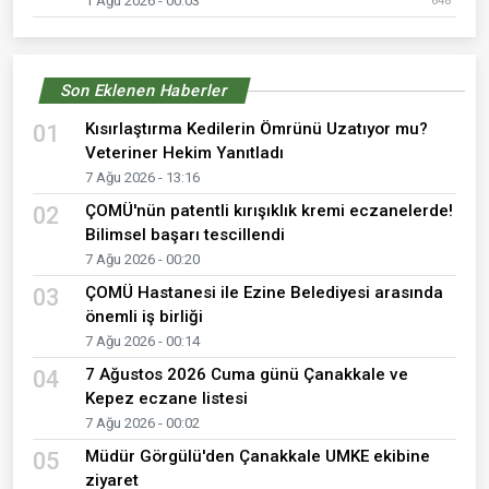
1 Ağu 2026 - 00:03
648
Son Eklenen Haberler
Kısırlaştırma Kedilerin Ömrünü Uzatıyor mu?
01
Veteriner Hekim Yanıtladı
7 Ağu 2026 - 13:16
ÇOMÜ'nün patentli kırışıklık kremi eczanelerde!
02
Bilimsel başarı tescillendi
7 Ağu 2026 - 00:20
ÇOMÜ Hastanesi ile Ezine Belediyesi arasında
03
önemli iş birliği
7 Ağu 2026 - 00:14
7 Ağustos 2026 Cuma günü Çanakkale ve
04
Kepez eczane listesi
7 Ağu 2026 - 00:02
Müdür Görgülü'den Çanakkale UMKE ekibine
05
ziyaret