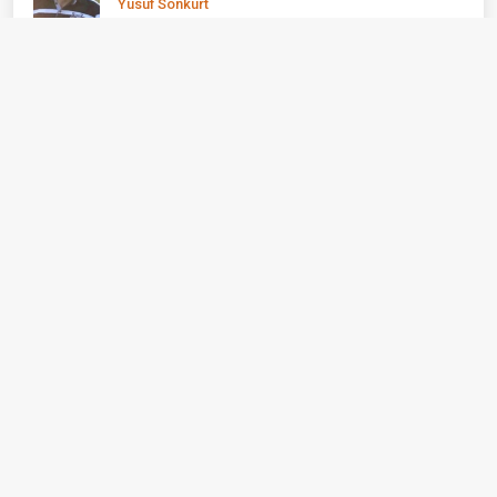
Yusuf Sonkurt
Gemileri Yakma Zamanı Gelmiştir
Konuk Yazar
Ayvacık: Bir İlçe Değil, Yaşayan Bir Açık
Hava Müzesi
Erhan Taylan
BİZİ BİZ YAPAN ÖZNELER...
Emine Alkan
Yaz Tatili Nasıl Verimli Geçirilebilir?
Yağız Ata