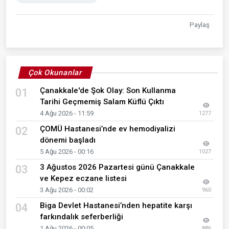
Paylaş
Çok Okunanlar
Çanakkale'de Şok Olay: Son Kullanma
01
Tarihi Geçmemiş Salam Küflü Çıktı
4 Ağu 2026 - 11:59
1277
ÇOMÜ Hastanesi’nde ev hemodiyalizi
02
dönemi başladı
5 Ağu 2026 - 00:16
1027
3 Ağustos 2026 Pazartesi günü Çanakkale
03
ve Kepez eczane listesi
3 Ağu 2026 - 00:02
960
Biga Devlet Hastanesi’nden hepatite karşı
04
farkındalık seferberliği
1 Ağu 2026 - 00:05
886