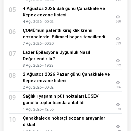
4 Ağustos 2026 Salı günü Çanakkale ve
05
Kepez eczane listesi
4 Ağu 2026 - 00:02
868
ÇOMÜ'nün patentli kırışıklık kremi
06
eczanelerde! Bilimsel başarı tescillendi
7 Ağu 2026 - 00:20
833
Lazer Epilasyona Uygunluk Nasıl
07
Değerlendirilir?
3 Ağu 2026 - 19:23
812
2 Ağustos 2026 Pazar günü Çanakkale ve
08
Kepez eczane listesi
2 Ağu 2026 - 00:02
686
Sağlıklı yaşamın püf noktaları LÖSEV
09
gönüllü toplantısında anlatıldı
1 Ağu 2026 - 12:56
673
Çanakkale’de nöbetçi eczane arayanlar
10
dikkat!