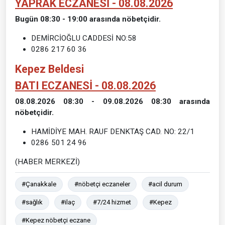
YAPRAK ECZANESİ - 08.08.2026
Bugün 08:30 - 19:00 arasında nöbetçidir.
DEMİRCİOĞLU CADDESİ NO:58
0286 217 60 36
Kepez Beldesi
BATI ECZANESİ - 08.08.2026
08.08.2026 08:30 - 09.08.2026 08:30 arasında
nöbetçidir.
HAMİDİYE MAH. RAUF DENKTAŞ CAD. NO: 22/1
0286 501 24 96
(HABER MERKEZİ)
#Çanakkale
#nöbetçi eczaneler
#acil durum
#sağlık
#ilaç
#7/24 hizmet
#Kepez
#Kepez nöbetçi eczane