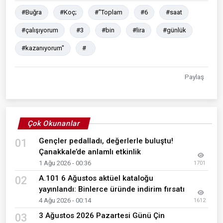
#Buğra
#Koç;
#"Toplam
#6
#saat
#çalışıyorum
#3
#bin
#lira
#günlük
#kazanıyorum"
#
Paylaş
Çok Okunanlar
Gençler pedalladı, değerlerle buluştu!
01
Çanakkale’de anlamlı etkinlik
1 Ağu 2026 - 00:36
1701
A.101 6 Ağustos aktüel kataloğu
02
yayınlandı: Binlerce üründe indirim fırsatı
4 Ağu 2026 - 00:14
1612
3 Ağustos 2026 Pazartesi Günü Çin
03