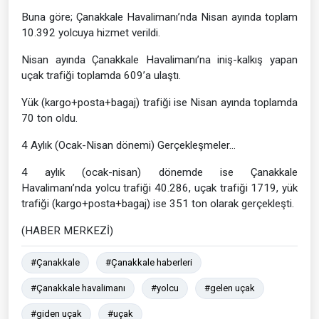
Buna göre; Çanakkale Havalimanı’nda Nisan ayında toplam
10.392 yolcuya hizmet verildi.
Nisan ayında Çanakkale Havalimanı’na iniş-kalkış yapan
uçak trafiği toplamda 609’a ulaştı.
Yük (kargo+posta+bagaj) trafiği ise Nisan ayında toplamda
70 ton oldu.
4 Aylık (Ocak-Nisan dönemi) Gerçekleşmeler…
4 aylık (ocak-nisan) dönemde ise Çanakkale
Havalimanı’nda yolcu trafiği 40.286, uçak trafiği 1719, yük
trafiği (kargo+posta+bagaj) ise 351 ton olarak gerçekleşti.
(HABER MERKEZİ)
#Çanakkale
#Çanakkale haberleri
#Çanakkale havalimanı
#yolcu
#gelen uçak
#giden uçak
#uçak