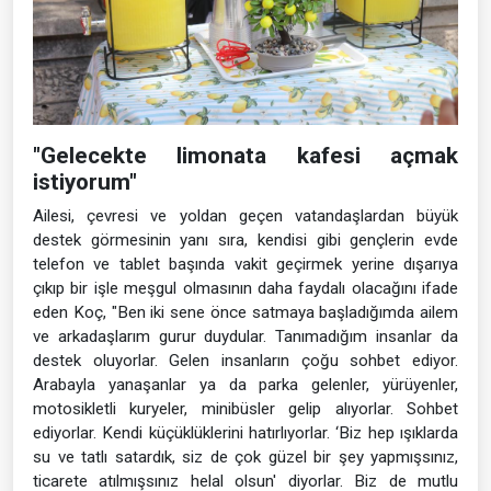
"Gelecekte limonata kafesi açmak
istiyorum"
Ailesi, çevresi ve yoldan geçen vatandaşlardan büyük
destek görmesinin yanı sıra, kendisi gibi gençlerin evde
telefon ve tablet başında vakit geçirmek yerine dışarıya
çıkıp bir işle meşgul olmasının daha faydalı olacağını ifade
eden Koç, "Ben iki sene önce satmaya başladığımda ailem
ve arkadaşlarım gurur duydular. Tanımadığım insanlar da
destek oluyorlar. Gelen insanların çoğu sohbet ediyor.
Arabayla yanaşanlar ya da parka gelenler, yürüyenler,
motosikletli kuryeler, minibüsler gelip alıyorlar. Sohbet
ediyorlar. Kendi küçüklüklerini hatırlıyorlar. ‘Biz hep ışıklarda
su ve tatlı satardık, siz de çok güzel bir şey yapmışsınız,
ticarete atılmışsınız helal olsun' diyorlar. Biz de mutlu