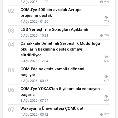
3 Ağu 2026 - 11:00
946
ÇOMÜ’ye 400 bin avroluk Avrupa
02
projesine destek
1 Ağu 2026 - 01:20
769
LGS Yerleştirme Sonuçları Açıklandı
03
5 Ağu 2026 - 10:21
728
Çanakkale Denetimli Serbestlik Müdürlüğü
04
okulların bakımına destek olmayı
sürdürüyor
2 Ağu 2026 - 12:34
695
ÇOMÜ'de nakitsiz kampüs dönemi
05
başlıyor
4 Ağu 2026 - 00:16
647
ÇOMÜ’ye YÖKAK’tan 5 yıl tam akreditasyon
06
başarısı
3 Ağu 2026 - 07:54
624
Wakayama Üniversitesi ÇOMÜ’de!
07
4 Ağu 2026 - 00:12
557