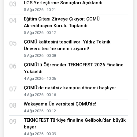
LGS Yerleştirme Sonuçları Açıklandı
03
5 Ağu 2026 - 10:21
Eğitim Çıtası Zirveye Çıkıyor: ÇOMÜ
04
Akreditasyon Kurulu Toplandı
5 Ağu 2026 - 00:12
ÇOMÜ kalitesini tescilliyor: Yıldız Teknik
05
Üniversitesi'ne önemli ziyaret!
5 Ağu 2026 - 00:08
ÇOMÜ'lü Öğrenciler TEKNOFEST 2026 Finaline
06
Yükseldi
4 Ağu 2026 - 10:06
ÇOMÜ'de nakitsiz kampüs dönemi başlıyor
07
4 Ağu 2026 - 00:16
Wakayama Üniversitesi ÇOMÜ’de!
08
4 Ağu 2026 - 00:12
TEKNOFEST Türkiye finaline Gelibolu’dan büyük
09
başarı
4 Ağu 2026 - 00:09