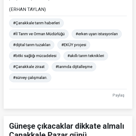
(ERHAN TAYLAN)
#Çanakkale tarım haberleri
#İl Tarım ve Orman Müdürlüğü
#erken uyarı istasyonları
#dijital tarım tuzakları
#EKÜY projesi
#bitki sağlığı mücadelesi
#akıllı tarım teknikleri
#Çanakkale ziraat
#tarımda dijitalleşme
#sürvey çalışmaları.
Paylaş
Güneşe çıkacaklar dikkate almalı
Çanakkale Pazar günü