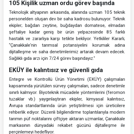
105 Kişilik uzman ordu görev başında
Teknolojik altyapının arkasında, alanında uzman 105 teknik
personelden oluşan dev bir saha kadrosu bulunuyor. Teknik
ekipler; bağdan zeytine, buğdaydan domatese, elmadan
şeftaliye kadar geniş bir ürün yelpazesinde 85 farklı
hastalık ve zararlıya karşı tetikte bekliyor. Yetkililer Kararlı;
"Çanakkale'nin tarımsal potansiyelini korumak adına
dijitalleşme ve saha denetimlerimiz artarak devam edecek.
Sağlıklı gıda arzı için 7/24 görev başındayız."
EKÜY ile kalıntısız ve güvenli gıda
Entegre ve Kontrollü Ürün Yönetimi (EKÜY) çalışmaları
kapsamında yürütülen sürvey çalışmaları, sadece denetimle
sınırlı kalmıyor. Biyoteknik mücadele yöntemlerini (feromon
tuzaklar vb.) yaygınlaştıran ekipler, kimyasal kalıntısız,
Avrupa standartlarında ürün yetiştirilmesi için üreticilere
rehberlik ediyor. Düzenli bilgilendirme toplantılarıyla modern
tarımın püf noktalarını çiftçiye aktaran uzmanlar, Çanakkale
markasının dünyadaki rekabet gücünü dijitalleşme ile
perçinlemeyi hedefliyor.