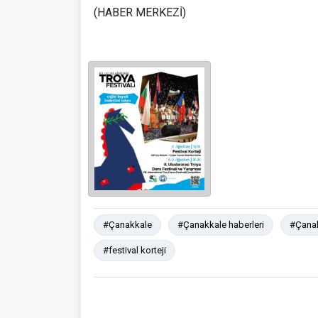
(HABER MERKEZİ)
#Çanakkale
#Çanakkale haberleri
#Çanak
#festival korteji