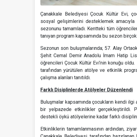
Çanakkale Belediyesi Çocuk Kültür Evi, çocuk
sosyal gelişimlerini desteklemek amacıyla 
sezonunu tamamladı. Kentteki tüm öğrenciler
tanıyan program kapsamında bu sezon birçok o
Sezonun son buluşmalarında; 57. Alay Ortao
Şehit Cemal Demir Anadolu İmam Hatip Lise
öğrencileri Çocuk Kültür Evi’nin konuğu oldu. 
tarafından yürütülen atölye ve etkinlik progr
çalışma alanları tanıtıldı.
Farklı Disiplinlerde Atölyeler Düzenlendi
Buluşmalar kapsamında çocukların kendi ilgi 
bir yelpazede etkinlikler gerçekleştirildi
destekli öykü atölyelerine kadar farklı disipli
Etkinliklerin tamamlanmasının ardından, ziyare
Çanakkale Belediyesi tarafından hazırlanan 