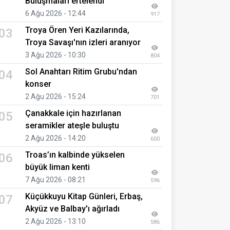
Buluşmaları ertelendi
6 Ağu 2026 - 12:44
917
Troya Ören Yeri Kazılarında,
03
Troya Savaşı'nın izleri aranıyor
3 Ağu 2026 - 10:30
804
Sol Anahtarı Ritim Grubu'ndan
04
konser
2 Ağu 2026 - 15:24
701
Çanakkale için hazırlanan
05
seramikler ateşle buluştu
2 Ağu 2026 - 14:20
600
Troas’ın kalbinde yükselen
06
büyük liman kenti
7 Ağu 2026 - 08:21
596
Küçükkuyu Kitap Günleri, Erbaş,
07
Akyüz ve Balbay'ı ağırladı
2 Ağu 2026 - 13:10
586