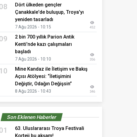
Dört ülkeden gençler
08
Çanakkale'de buluşup, Troya'yı
yeniden tasarladı
7 Ağu 2026 - 10:15
452
2 bin 700 yıllık Parion Antik
09
Kenti'nde kazı çalışmaları
başladı
7 Ağu 2026 - 10:10
356
Mine Kandaz ile İletişim ve Bakış
10
Açısı Atölyesi: “İletişimini
Değiştir, Odağın Değişsin”
8 Ağu 2026 - 10:43
346
Son Eklenen Haberler
63. Uluslararası Troya Festivali
01
Korteji bu akşam!