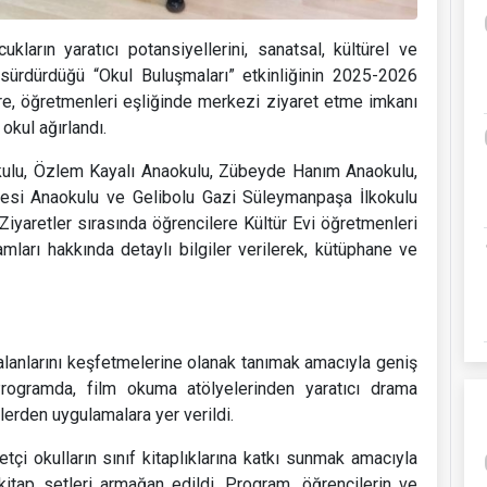
ların yaratıcı potansiyellerini, sanatsal, kültürel ve
sürdürdüğü “Okul Buluşmaları” etkinliğinin 2025-2026
e, öğretmenleri eşliğinde merkezi ziyaret etme imkanı
kul ağırlandı.
kulu, Özlem Kayalı Anaokulu, Zübeyde Hanım Anaokulu,
si Anaokulu ve Gelibolu Gazi Süleymanpaşa İlkokulu
Ziyaretler sırasında öğrencilere Kültür Evi öğretmenleri
amları hakkında detaylı bilgiler verilerek, kütüphane ve
alanlarını keşfetmelerine olanak tanımak amacıyla geniş
. Programda, film okuma atölyelerinden yaratıcı drama
nlerden uygulamalara yer verildi.
tçi okulların sınıf kitaplıklarına katkı sunmak amacıyla
kitap setleri armağan edildi. Program, öğrencilerin ve