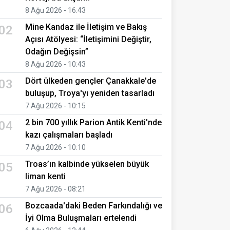
8 Ağu 2026 - 16:43
Mine Kandaz ile İletişim ve Bakış
02
Açısı Atölyesi: “İletişimini Değiştir,
Odağın Değişsin”
8 Ağu 2026 - 10:43
Dört ülkeden gençler Çanakkale'de
03
buluşup, Troya'yı yeniden tasarladı
7 Ağu 2026 - 10:15
2 bin 700 yıllık Parion Antik Kenti'nde
04
kazı çalışmaları başladı
7 Ağu 2026 - 10:10
Troas’ın kalbinde yükselen büyük
05
liman kenti
7 Ağu 2026 - 08:21
Bozcaada'daki Beden Farkındalığı ve
06
İyi Olma Buluşmaları ertelendi