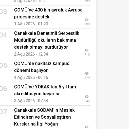
5 Ağu 2026 - 10:21
799
ÇOMÜ’ye 400 bin avroluk Avrupa
03
projesine destek
1 Ağu 2026 - 01:20
790
Çanakkale Denetimli Serbestlik
04
Müdürlüğü okulların bakımına
destek olmayı sürdürüyor
2 Ağu 2026 - 12:34
710
ÇOMÜ'de nakitsiz kampüs
05
dönemi başlıyor
4 Ağu 2026 - 00:16
679
ÇOMÜ’ye YÖKAK’tan 5 yıl tam
06
akreditasyon başarısı
3 Ağu 2026 - 07:54
646
Çanakkale SODAM'ın Meslek
07
Edindiren ve Sosyalleştiren
Kurslarına İlgi Yoğun