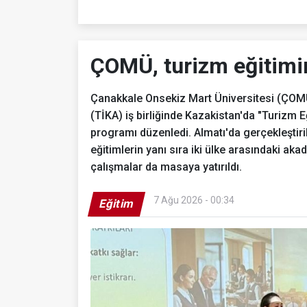
ÇOMÜ, turizm eğitimin
Çanakkale Onsekiz Mart Üniversitesi (ÇOMÜ)
(TİKA) iş birliğinde Kazakistan'da "Turizm E
programı düzenledi. Almatı'da gerçekleştir
eğitimlerin yanı sıra iki ülke arasındaki akad
çalışmalar da masaya yatırıldı.
7 Ağu 2026 - 00:34
Eğitim