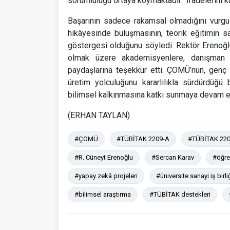
sorumluluğu ortaya koymaktadır” ifadelerini ku
Başarının sadece rakamsal olmadığını vurgul
hikâyesinde buluşmasının, teorik eğitimin s
göstergesi olduğunu söyledi. Rektör Erenoğl
olmak üzere akademisyenlere, danışman öğ
paydaşlarına teşekkür etti. ÇOMÜ’nün, genç 
üretim yolculuğunu kararlılıkla sürdürdüğü be
bilimsel kalkınmasına katkı sunmaya devam ed
(ERHAN TAYLAN)
#ÇOMÜ
#TÜBİTAK 2209-A
#TÜBİTAK 220
#R. Cüneyt Erenoğlu
#Sercan Karav
#öğren
#yapay zekâ projeleri
#üniversite sanayi iş birli
#bilimsel araştırma
#TÜBİTAK destekleri