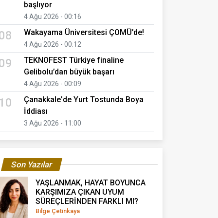
başlıyor
4 Ağu 2026 - 00:16
Wakayama Üniversitesi ÇOMÜ’de!
08
4 Ağu 2026 - 00:12
TEKNOFEST Türkiye finaline
09
Gelibolu’dan büyük başarı
4 Ağu 2026 - 00:09
Çanakkale'de Yurt Tostunda Boya
10
İddiası
3 Ağu 2026 - 11:00
Son Yazılar
YAŞLANMAK, HAYAT BOYUNCA
KARŞIMIZA ÇIKAN UYUM
SÜREÇLERİNDEN FARKLI MI?
Bilge Çetinkaya