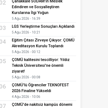
Çanakkale SODAM'ın Meslek
02
Edindiren ve Sosyalleştiren
Kurslarına İlgi Yoğun
5 Ağu 2026 - 16:39
LGS Yerleştirme Sonuçları Açıklandı
03
5 Ağu 2026 - 10:21
Eğitim Çıtası Zirveye Çıkıyor: ÇOMÜ
04
Akreditasyon Kurulu Toplandı
5 Ağu 2026 - 00:12
ÇOMÜ kalitesini tescilliyor: Yıldız
05
Teknik Üniversitesi'ne önemli
ziyaret!
5 Ağu 2026 - 00:08
ÇOMÜ'lü Öğrenciler TEKNOFEST
06
2026 Finaline Yükseldi
4 Ağu 2026 - 10:06
ÇOMÜ'de nakitsiz kampüs dönemi
07