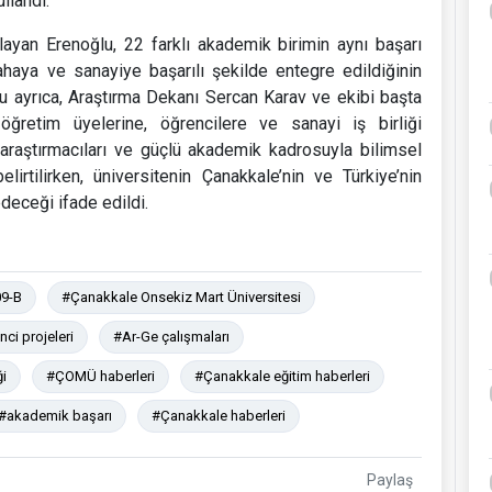
llandı.
ayan Erenoğlu, 22 farklı akademik birimin aynı başarı
ahaya ve sanayiye başarılı şekilde entegre edildiğinin
u ayrıca, Araştırma Dekanı Sercan Karav ve ekibi başta
retim üyelerine, öğrencilere ve sanayi iş birliği
araştırmacıları ve güçlü akademik kadrosuyla bilimsel
lirtilirken, üniversitenin Çanakkale’nin ve Türkiye’nin
eceği ifade edildi.
9-B
#Çanakkale Onsekiz Mart Üniversitesi
ci projeleri
#Ar-Ge çalışmaları
ği
#ÇOMÜ haberleri
#Çanakkale eğitim haberleri
#akademik başarı
#Çanakkale haberleri
Paylaş