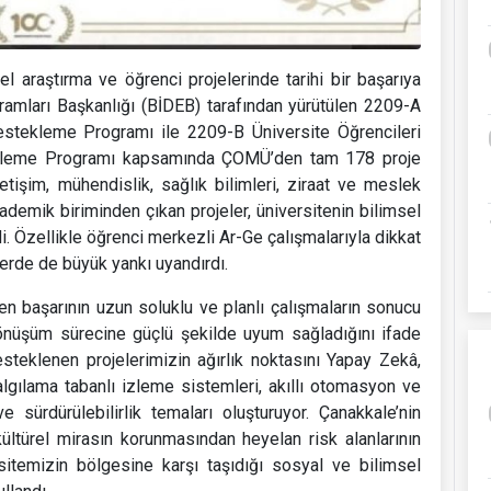
l araştırma ve öğrenci projelerinde tarihi bir başarıya
ramları Başkanlığı (BİDEB) tarafından yürütülen 2209-A
Destekleme Programı ile 2209-B Üniversite Öğrencileri
tekleme Programı kapsamında ÇOMÜ’den tam 178 proje
işim, mühendislik, sağlık bilimleri, ziraat ve meslek
ademik biriminden çıkan projeler, üniversitenin bilimsel
. Özellikle öğrenci merkezli Ar-Ge çalışmalarıyla dikkat
erde de büyük yankı uyandırdı.
n başarının uzun soluklu ve planlı çalışmaların sonucu
dönüşüm sürecine güçlü şekilde uyum sağladığını ifade
esteklenen projelerimizin ağırlık noktasını Yapay Zekâ,
lgılama tabanlı izleme sistemleri, akıllı otomasyon ve
 sürdürülebilirlik temaları oluşturuyor. Çanakkale’nin
kültürel mirasın korunmasından heyelan risk alanlarının
sitemizin bölgesine karşı taşıdığı sosyal ve bilimsel