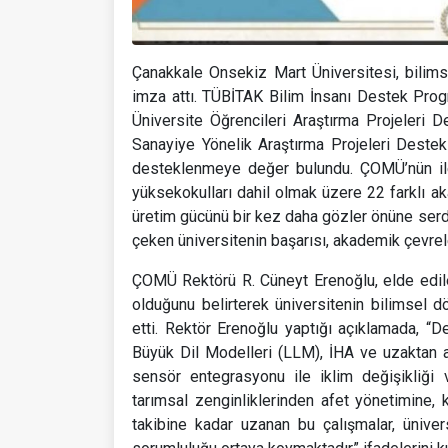
Çanakkale Onsekiz Mart Üniversitesi, bilimse
imza attı. TÜBİTAK Bilim İnsanı Destek Prog
Üniversite Öğrencileri Araştırma Projeleri 
Sanayiye Yönelik Araştırma Projeleri Des
desteklenmeye değer bulundu. ÇOMÜ’nün ilet
yüksekokulları dahil olmak üzere 22 farklı ak
üretim gücünü bir kez daha gözler önüne serdi
çeken üniversitenin başarısı, akademik çevrel
ÇOMÜ Rektörü R. Cüneyt Erenoğlu, elde edile
olduğunu belirterek üniversitenin bilimsel 
etti. Rektör Erenoğlu yaptığı açıklamada, “D
Büyük Dil Modelleri (LLM), İHA ve uzaktan a
sensör entegrasyonu ile iklim değişikliği ve
tarımsal zenginliklerinden afet yönetimine, 
takibine kadar uzanan bu çalışmalar, üniver