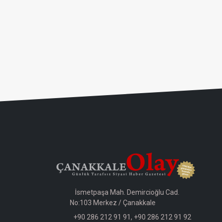
İsmetpaşa Mah. Demircioğlu Cad.
No:103 Merkez / Çanakkale
+90 286 212 91 91, +90 286 212 91 92