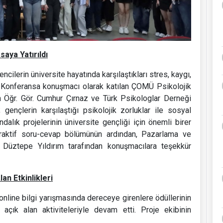
aya Yatırıldı
ncilerin üniversite hayatında karşılaştıkları stres, kaygı,
dı. Konferansa konuşmacı olarak katılan ÇOMÜ Psikolojik
n Öğr. Gör. Cumhur Çırnaz ve Türk Psikologlar Derneği
ençlerin karşılaştığı psikolojik zorluklar ile sosyal
ndalık projelerinin üniversite gençliği için önemli birer
eraktif soru-cevap bölümünün ardından, Pazarlama ve
 Düztepe Yıldırım tarafından konuşmacılara teşekkür
n Etkinlikleri
 online bilgi yarışmasında dereceye girenlere ödüllerinin
 açık alan aktiviteleriyle devam etti. Proje ekibinin