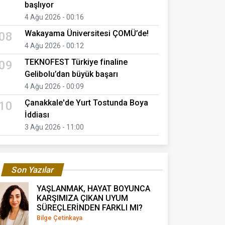
başlıyor
4 Ağu 2026 - 00:16
Wakayama Üniversitesi ÇOMÜ’de!
08
4 Ağu 2026 - 00:12
TEKNOFEST Türkiye finaline
09
Gelibolu’dan büyük başarı
4 Ağu 2026 - 00:09
Çanakkale'de Yurt Tostunda Boya
10
İddiası
3 Ağu 2026 - 11:00
Son Yazılar
YAŞLANMAK, HAYAT BOYUNCA
KARŞIMIZA ÇIKAN UYUM
SÜREÇLERİNDEN FARKLI MI?
Bilge Çetinkaya