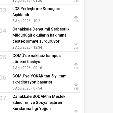
1 Ağu 2026 - 01:20
783
LGS Yerleştirme Sonuçları
03
Açıklandı
5 Ağu 2026 - 10:21
776
Çanakkale Denetimli Serbestlik
04
Müdürlüğü okulların bakımına
destek olmayı sürdürüyor
2 Ağu 2026 - 12:34
706
ÇOMÜ'de nakitsiz kampüs
05
dönemi başlıyor
4 Ağu 2026 - 00:16
670
ÇOMÜ’ye YÖKAK’tan 5 yıl tam
06
akreditasyon başarısı
3 Ağu 2026 - 07:54
639
Çanakkale SODAM'ın Meslek
07
Edindiren ve Sosyalleştiren
Kurslarına İlgi Yoğun