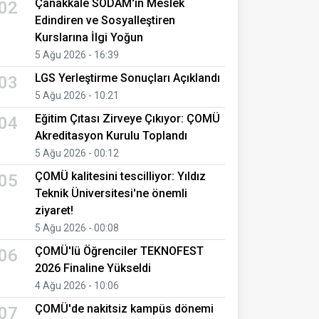
Çanakkale SODAM'ın Meslek
02
Edindiren ve Sosyalleştiren
Kurslarına İlgi Yoğun
5 Ağu 2026 - 16:39
LGS Yerleştirme Sonuçları Açıklandı
03
5 Ağu 2026 - 10:21
Eğitim Çıtası Zirveye Çıkıyor: ÇOMÜ
04
Akreditasyon Kurulu Toplandı
5 Ağu 2026 - 00:12
ÇOMÜ kalitesini tescilliyor: Yıldız
05
Teknik Üniversitesi'ne önemli
ziyaret!
5 Ağu 2026 - 00:08
ÇOMÜ'lü Öğrenciler TEKNOFEST
06
2026 Finaline Yükseldi
4 Ağu 2026 - 10:06
ÇOMÜ'de nakitsiz kampüs dönemi
07