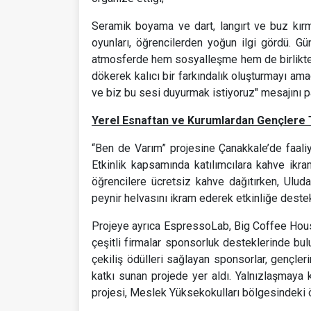
Seramik boyama ve dart, langırt ve buz kırma
oyunları, öğrencilerden yoğun ilgi gördü. G
atmosferde hem sosyalleşme hem de birlikte ü
dökerek kalıcı bir farkındalık oluşturmayı amaç
ve biz bu sesi duyurmak istiyoruz" mesajını pa
Yerel Esnaftan ve Kurumlardan Gençlere
“Ben de Varım” projesine Çanakkale’de faali
Etkinlik kapsamında katılımcılara kahve ikr
öğrencilere ücretsiz kahve dağıtırken, Uluda
peynir helvasını ikram ederek etkinliğe deste
Projeye ayrıca EspressoLab, Big Coffee Hous
çeşitli firmalar sponsorluk desteklerinde bul
çekiliş ödülleri sağlayan sponsorlar, gençler
katkı sunan projede yer aldı. Yalnızlaşmaya 
projesi, Meslek Yüksekokulları bölgesindeki öğ