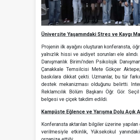
Üniversite Yaşamındaki Stres ve Kaygı Mas
Projenin ilk ayağını oluşturan konferansta, öğre
yalnızlık hissi ve aidiyet sorunları ele alın
Danışmanlık Birimi’nden Psikolojik Danışma
Çanakkale Temsilcisi Mete Gökçer Aktepe; g
baskılara dikkat çekti. Uzmanlar, bu tür farkı
destek mekanizması olduğunu belirtti. Int
Reklamcılık Bölüm Başkanı Öğr. Gör. Seçil
belgesi ve çiçek takdim edildi.
Kampüste Eğlence ve Yarışma Dolu Açık Ala
Konferansta aktarılan bilgiler üzerine yapılan
verilmesiyle etkinlik, Yüksekokul yanındaki
organize ettiği;