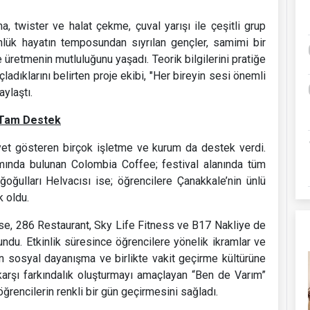
, twister ve halat çekme, çuval yarışı ile çeşitli grup
ünlük hayatın temposundan sıyrılan gençler, samimi bir
retmenin mutluluğunu yaşadı. Teorik bilgilerini pratiğe
ladıklarını belirten proje ekibi, "Her bireyin sesi önemli
ylaştı.
 Tam Destek
yet gösteren birçok işletme ve kurum da destek verdi.
amında bulunan Colombia Coffee; festival alanında tüm
ğoğulları Helvacısı ise; öğrencilere Çanakkale’nin ünlü
k oldu.
e, 286 Restaurant, Sky Life Fitness ve B17 Nakliye de
undu. Etkinlik süresince öğrencilere yönelik ikramlar ve
in sosyal dayanışma ve birlikte vakit geçirme kültürüne
karşı farkındalık oluşturmayı amaçlayan “Ben de Varım”
rencilerin renkli bir gün geçirmesini sağladı.