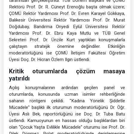
tarafından gerçekleştirildi. TÜB Dönem Başkanı ve ÇOMÜ
Rektörü Prof. Dr. R. Cüneyt Erenoğlu başta olmak üzere;
ÇOMÜ Rektör Yardımcısı Prof. Dr. Evren Karayel Gökkaya,
Balıkesir Üniversitesi Rektör Yardımcısı Prof. Dr. Murat
Doğdubay, Bandırma Onyedi Eylül Üniversitesi Rektör
Yardımcısı Prof. Dr. Ebru Kaya Mutlu ve TÜB Genel
Sekreteri Prof. Dr. Ünzile Kurt yaptıkları konuşmalarla
çalıştayın stratejik önemine değindiler. Etkinliğin
moderatörlüğünü ise ÇOMÜ İletişim Fakültesi Öğretim
Üyesi Doç. Dr. Hicran Özlem Ilgın üstlendi.
Kritik oturumlarda çözüm masaya
yatırıldı
Açılış konuşmalarının ardından geçilen panel ve
oturumlarda, konusunda uzman isimler rehberliğinde
sahanın röntgeni çekildi. "Kadına Yönelik Şiddetle
Mücadele" başlıklı ilk oturumun moderatörlüğünü Dr. Öğr.
Üyesi Aslı Bek, raportörlüğünü ise Doç. Dr. Tuba Batu
üstlendi. Kamuoyunun en hassas olduğu başlıklardan biri
olan "Çocuk Yaşta Evlilikle Mücadele" oturumu ise Prof. Dr.
Dilek Dönmez Polat moderatörlüğünde derinlemesine