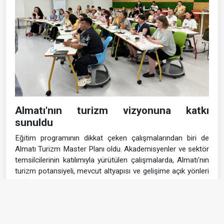
Almatı'nın turizm vizyonuna katkı
sunuldu
Eğitim programının dikkat çeken çalışmalarından biri de
Almatı Turizm Master Planı oldu. Akademisyenler ve sektör
temsilcilerinin katılımıyla yürütülen çalışmalarda, Almatı'nın
turizm potansiyeli, mevcut altyapısı ve gelişime açık yönleri
değerlendirildi. Çalıştay sonunda kentin turizm vizyonuna
katkı sağlayacak çeşitli öneriler ortaya konuldu.