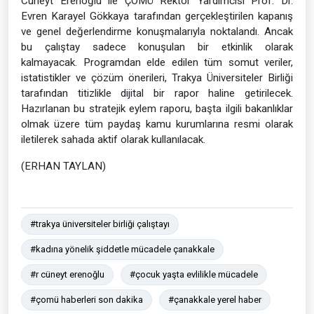
Cüneyt Erenoğlu ile ÇOMÜ Rektör Yardımcısı Prof. Dr.
Evren Karayel Gökkaya tarafından gerçekleştirilen kapanış
ve genel değerlendirme konuşmalarıyla noktalandı. Ancak
bu çalıştay sadece konuşulan bir etkinlik olarak
kalmayacak. Programdan elde edilen tüm somut veriler,
istatistikler ve çözüm önerileri, Trakya Üniversiteler Birliği
tarafından titizlikle dijital bir rapor haline getirilecek.
Hazırlanan bu stratejik eylem raporu, başta ilgili bakanlıklar
olmak üzere tüm paydaş kamu kurumlarına resmi olarak
iletilerek sahada aktif olarak kullanılacak.
(ERHAN TAYLAN)
#trakya üniversiteler birliği çalıştayı
#kadına yönelik şiddetle mücadele çanakkale
#r cüneyt erenoğlu
#çocuk yaşta evlilikle mücadele
#çomü haberleri son dakika
#çanakkale yerel haber