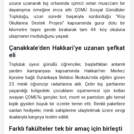
ucuna uzanarak kış ortasında içimizi ısıtan muazzam bir
dayanışma örneğine imza attı. ÇOMÜ Sosyal Gönüllüler
Topluluğu, uzun süredir başarıyla sürdürdüğü “Köy
Okullarına Destek Projesi” kapsamında gurur dolu bir
kilometre taşını geride bırakarak tam 44. köy okuluna
ulaşmanın mutluluğunu yaşadı.
Çanakkale’den Hakkari’ye uzanan şefkat
eli
Topluluk üyesi gönüllü öğrenciler, başlattıkları anlamlı
yardım kampanyası kapsamında Hakkari’nin Merkez
ilçesine bağlı Durankaya Beldesi İlkokulu’nda eğitim gören
25 minik öğrenciyi radarlarına aldı. Çetin kış şartlarının
yaşandığı bölgedeki çocukların üşümemesi için kolları
sıvayan ÇOMÜ'lü gençler; bot, mont ve pantolon gibi temel
kışlık giysileri büyük bir özenle temin etti. Renkli paketlere
sarılan hediyeler, minik sahiplerine ulaştırılmak üzere sevgi
dualarıyla kargoya teslim edildi.
Farklı fakülteler tek bir amaç için birleşti