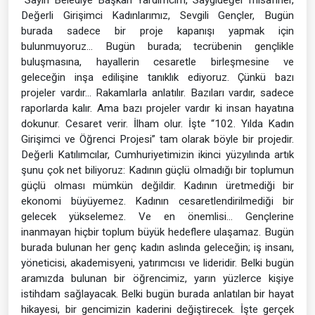
Değerli Girişimci Kadınlarımız, Sevgili Gençler, Bugün
burada sadece bir proje kapanışı yapmak için
bulunmuyoruz… Bugün burada; tecrübenin gençlikle
buluşmasına, hayallerin cesaretle birleşmesine ve
geleceğin inşa edilişine tanıklık ediyoruz. Çünkü bazı
projeler vardır… Rakamlarla anlatılır. Bazıları vardır, sadece
raporlarda kalır. Ama bazı projeler vardır ki insan hayatına
dokunur. Cesaret verir. İlham olur. İşte “102. Yılda Kadın
Girişimci ve Öğrenci Projesi” tam olarak böyle bir projedir.
Değerli Katılımcılar, Cumhuriyetimizin ikinci yüzyılında artık
şunu çok net biliyoruz: Kadının güçlü olmadığı bir toplumun
güçlü olması mümkün değildir. Kadının üretmediği bir
ekonomi büyüyemez. Kadının cesaretlendirilmediği bir
gelecek yükselemez. Ve en önemlisi… Gençlerine
inanmayan hiçbir toplum büyük hedeflere ulaşamaz. Bugün
burada bulunan her genç kadın aslında geleceğin; iş insanı,
yöneticisi, akademisyeni, yatırımcısı ve lideridir. Belki bugün
aramızda bulunan bir öğrencimiz, yarın yüzlerce kişiye
istihdam sağlayacak. Belki bugün burada anlatılan bir hayat
hikayesi, bir gencimizin kaderini değiştirecek. İşte gerçek