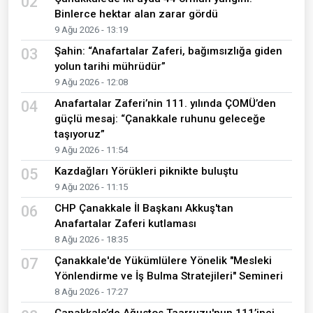
02
Binlerce hektar alan zarar gördü
9 Ağu 2026 - 13:19
Şahin: “Anafartalar Zaferi, bağımsızlığa giden
03
yolun tarihi mührüdür”
9 Ağu 2026 - 12:08
Anafartalar Zaferi’nin 111. yılında ÇOMÜ’den
04
güçlü mesaj: “Çanakkale ruhunu geleceğe
taşıyoruz”
9 Ağu 2026 - 11:54
Kazdağları Yörükleri piknikte buluştu
05
9 Ağu 2026 - 11:15
CHP Çanakkale İl Başkanı Akkuş'tan
06
Anafartalar Zaferi kutlaması
8 Ağu 2026 - 18:35
Çanakkale'de Yükümlülere Yönelik "Mesleki
07
Yönlendirme ve İş Bulma Stratejileri" Semineri
8 Ağu 2026 - 17:27
Çanakkale’de Ağustos Taarruzu'nun 111’inci