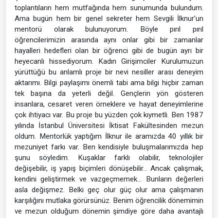
toplantıların hem mutfağında hem sunumunda bulundum.
Ama bugün hem bir genel sekreter hem Sevgili İlknur’un
mentorü olarak bulunuyorum. Böyle pırıl pırıl
öğrencilerimizin arasında aynı onlar gibi bir zamanlar
hayalleri hedefleri olan bir öğrenci gibi de bugün ayrı bir
heyecanlı hissediyorum. Kadın Girişimciler Kurulumuzun
yürüttüğü bu anlamlı proje bir nevi nesiller arası deneyim
aktarımı. Bilgi paylaşımı önemli tabi ama bilgi hiçbir zaman
tek başına da yeterli değil. Gençlerin yön gösteren
insanlara, cesaret veren örneklere ve hayat deneyimlerine
çok ihtiyacı var. Bu proje bu yüzden çok kıymetli. Ben 1987
yılında İstanbul Üniversitesi İktisat Fakültesinden mezun
oldum. Mentorlük yaptığım İlknur ile aramızda 40 yıllık bir
mezuniyet farkı var. Ben kendisiyle buluşmalarımızda hep
şunu söyledim. Kuşaklar farklı olabilir, teknolojiler
değişebilir, iş yapış biçimleri dönüşebilir… Ancak çalışmak,
kendini geliştirmek ve vazgeçmemek… Bunların değerleri
asla değişmez. Belki geç olur güç olur ama çalışmanın
karşılığını mutlaka görürsünüz. Benim öğrencilik dönemimin
ve mezun olduğum dönemin şimdiye göre daha avantajlı