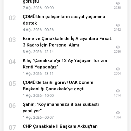
görüştü
7 Ağu 2026 - 09:00
2938
ÇOMÜ’den çalışanların sosyal yaşamına
02
destek
4 Ağu 2026 - 00:26
2442
Ezine ve Çanakkale'de İş Arayanlara Fırsat:
03
3 Kadro İçin Personel Alımı
3 Ağu 2026 - 12:14
2080
Kılıç "Çanakkale'yi 12 Ay Yaşayan Turizm
04
Kenti Yapacağız"
1 Ağu 2026 - 13:11
2004
ÇOMÜ’de tarihi görev! ÜAK Dönem
05
Başkanlığı Çanakkale’ye geçti
1 Ağu 2026 - 10:00
1614
Şahin; "Köy imamımıza itibar suikastı
06
yapılıyor"
1 Ağu 2026 - 00:07
1384
CHP Çanakkale İl Başkanı Akkuş'tan
07