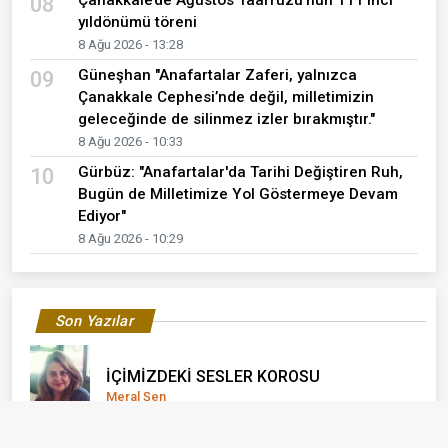
08
yıldönümü töreni
8 Ağu 2026 - 13:28
Güneşhan "Anafartalar Zaferi, yalnızca
09
Çanakkale Cephesi’nde değil, milletimizin
geleceğinde de silinmez izler bırakmıştır."
8 Ağu 2026 - 10:33
Gürbüz: "Anafartalar'da Tarihi Değiştiren Ruh,
10
Bugün de Milletimize Yol Göstermeye Devam
Ediyor"
8 Ağu 2026 - 10:29
Son Yazılar
İÇİMİZDEKİ SESLER KOROSU
Meral Şen