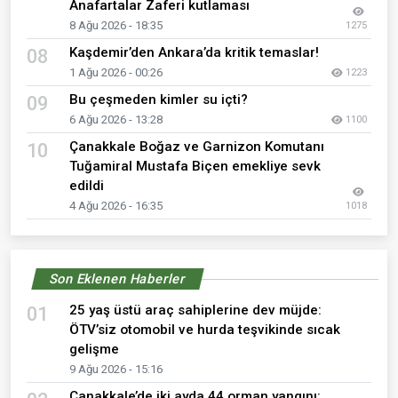
Anafartalar Zaferi kutlaması
8 Ağu 2026 - 18:35
1275
Kaşdemir’den Ankara’da kritik temaslar!
08
1 Ağu 2026 - 00:26
1223
Bu çeşmeden kimler su içti?
09
6 Ağu 2026 - 13:28
1100
Çanakkale Boğaz ve Garnizon Komutanı
10
Tuğamiral Mustafa Biçen emekliye sevk
edildi
4 Ağu 2026 - 16:35
1018
Son Eklenen Haberler
25 yaş üstü araç sahiplerine dev müjde:
01
ÖTV’siz otomobil ve hurda teşvikinde sıcak
gelişme
9 Ağu 2026 - 15:16
Çanakkale’de iki ayda 44 orman yangını: