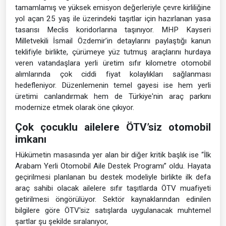
tamamlamış ve yüksek emisyon değerleriyle çevre kirliliğine
yol açan 25 yaş ile üzerindeki taşıtlar için hazırlanan yasa
tasarısı Meclis koridorlarına taşınıyor. MHP Kayseri
Milletvekili İsmail Özdemir’in detaylarını paylaştığı kanun
teklifiyle birlikte, çürümeye yüz tutmuş araçlarını hurdaya
veren vatandaşlara yerli üretim sıfır kilometre otomobil
alımlarında çok ciddi fiyat kolaylıkları sağlanması
hedefleniyor. Düzenlemenin temel gayesi ise hem yerli
üretimi canlandırmak hem de Türkiye'nin araç parkını
modernize etmek olarak öne çıkıyor.
Çok çocuklu ailelere ÖTV’siz otomobil
imkanı
Hükümetin masasında yer alan bir diğer kritik başlık ise “İlk
Arabam Yerli Otomobil Aile Destek Programı” oldu. Hayata
geçirilmesi planlanan bu destek modeliyle birlikte ilk defa
araç sahibi olacak ailelere sıfır taşıtlarda ÖTV muafiyeti
getirilmesi öngörülüyor. Sektör kaynaklarından edinilen
bilgilere göre ÖTV'siz satışlarda uygulanacak muhtemel
şartlar şu şekilde sıralanıyor,