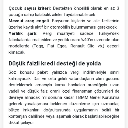
Çocuk sayısı kriteri:
Destekten öncelikli olarak en az 3
çocuğa sahip kalabalık aileler faydalanabilecek.
Mevcut araç engeli
: Başvuran kişilerin ve aile fertlerinin
üzerine kayıtlı aktif bir otomobilin bulunmaması gerekecek.
Yerlilik şartı:
Vergi muafiyeti sadece Türkiye’deki
fabrikalarda imal edilen ve yerlilik oranı %40’ın üzerinde olan
modellerde (Togg, Fiat Egea, Renault Clio vb.) geçerli
kılınacak.
Düşük faizli kredi desteği de yolda
Söz konusu paket yalnızca vergi indirimleriyle sınırlı
kalmayacak. Dar ve orta gelirli vatandaşların alım gücünü
desteklemek amacıyla kamu bankaları aracılığıyla uzun
vadeli ve düşük faiz oranlı özel finansman çözümleri de
devreye alınacak. Yıl sonuna kadar TBMM Genel Kurulu’na
gelerek yasalaşması beklenen düzenleme için uzmanlar,
bütçe imkanları doğrultusunda uygulamanın belirli bir
kontenjan dahilinde veya aşamalı olarak başlatılabileceğine
dikkat çekiyor.