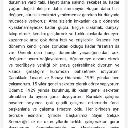
durumları vardı tabi. Hayat daha sakindi, rekabet bu kadar
yoğun değildi iletişim daha samimiydi. Bugün daha hızlı
değişen, sürekli kendimizi yenilememiz gereken bir dünyada
mücadele veriyoruz. Ama sizlerin imkanları da o dönemle
kıyaslanamayacak kadar güçlü. Bilgiye ulaşmak, dünyayı
takip etmek, kendini geliştirmek ve farklı alanlarda deneyim
kazanmak artık çok daha hızlı ve erişilebilir. Kısacası her
dönemin kendi içinde zorlukları olduğu kadar fırsatları da
var. Önemli olan hangi dönemde yaşadığımızdan çok;
değişime uyum sağlayabilmek, öğrenmeye devam etmek
ve tecrübeyle yeniliği bir araya getirebilmek diyorum ve
kısaca çalıştığım kurumdan bahsetmek istiyorum.
Çanakkale Ticaret ve Sanayi Odasında 1999 yılından beri
çalışıyorum. 15 yıldır genel sekreter olarak görev yapıyorum
Odamız 1929 yılında kurulmuş, ilk kadın genel sekreteri
olmaktan da ayrıca gurur duyuyorum. Buradaki çalışma
hayatım boyunca çok çeşitli çalışma ortamında farklı
başkanlarla ve çalışma fırsatım oldu. Her birinden ayrı
tecrübe edindim. Şimdiki başkanımız Sayın Selçuk
Semizoğlu ile de uzun yıllardır birlikte çalışmaktan gurur
duyuyorum. Komitelerimizde ve Meclisimizde kadın