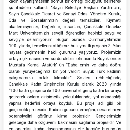
kadın dayanışmasının somut bir örneği olduğunu belirterek
şu ifadeleri kullandı; “Sayın Belediye Başkan Yardımcım,
Sayın Çanakkale Ticaret ve Sanayi Odası Yönetim Kurulu,
Oda ve Borsalarımızın değerli temsilcileri, Kıymetli
akademisyenler, Değerli iş insanları, Çanakkale Onsekiz
Mart Üniversitemizin sevgili öğrencileri hepinizi saygı ve
sevgiyle selamlıyorum. Bugün burada, Cumhuriyetimizin
100. yılında, temellerini attığımız bu kıymetli projenin 3. Yılını
hayata geçirmenin haklı gururunu yaşıyoruz. Projemizin
ortaya çıkmasında ve sürdürülebilir olmasında Büyük önder
Mustafa Kemal Atatürk’ ün “Daha emin ve daha doğru
olarak yürüyeceğimiz bir yol vardır: Büyük Türk kadınını
çalışmamıza ortak kılmaktır.” Sözleri rehberliğinde;
Çanakkale Kadın Girişimciler Kurulu olarak, 2023 yılında
“100 kadın girişimci ile 100 üniversiteli genç kadını bir araya
getirerek onlara girişimcilik yolculuklarında, yol arkadaşlığı
yapma hedefini ortaya koyduk. Bu proje adı gibi bir
girişimcilik projesidir. Kadının gücünü, emeğini, cesaretini ve
potansiyelini görünür kılma projesidir. Gençlerimizin
geleceğe daha özgüvenli bakmasını sağlama projesidir. Ve
en önemlisi, kadın dayanışmasının ete kemiğe bürünmüş