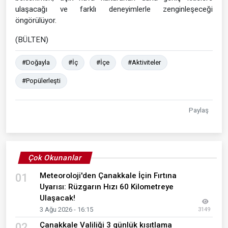
ulaşacağı ve farklı deneyimlerle zenginleşeceği
öngörülüyor.
(BÜLTEN)
#Doğayla
#İç
#İçe
#Aktiviteler
#Popülerleşti
Paylaş
Çok Okunanlar
Meteoroloji'den Çanakkale İçin Fırtına
01
Uyarısı: Rüzgarın Hızı 60 Kilometreye
Ulaşacak!
3 Ağu 2026 - 16:15
3149
Çanakkale Valiliği 3 günlük kısıtlama
02