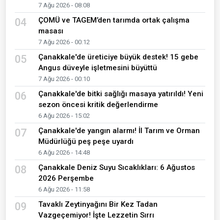
7 Ağu 2026 - 08:08
ÇOMÜ ve TAGEM’den tarımda ortak çalışma
04
masası
7 Ağu 2026 - 00:12
Çanakkale'de üreticiye büyük destek! 15 gebe
05
Angus düveyle işletmesini büyüttü
7 Ağu 2026 - 00:10
Çanakkale'de bitki sağlığı masaya yatırıldı! Yeni
06
sezon öncesi kritik değerlendirme
6 Ağu 2026 - 15:02
Çanakkale'de yangın alarmı! İl Tarım ve Orman
07
Müdürlüğü peş peşe uyardı
6 Ağu 2026 - 14:48
Çanakkale Deniz Suyu Sıcaklıkları: 6 Ağustos
08
2026 Perşembe
6 Ağu 2026 - 11:58
Tavaklı Zeytinyağını Bir Kez Tadan
09
Vazgeçemiyor! İşte Lezzetin Sırrı