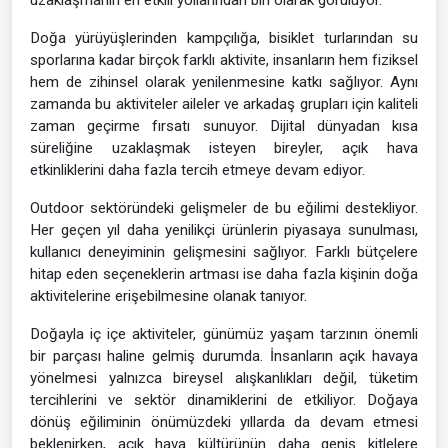
uzaklaşmanın en etkili yollarından biri olarak görülüyor.
Doğa yürüyüşlerinden kampçılığa, bisiklet turlarından su
sporlarına kadar birçok farklı aktivite, insanların hem fiziksel
hem de zihinsel olarak yenilenmesine katkı sağlıyor. Aynı
zamanda bu aktiviteler aileler ve arkadaş grupları için kaliteli
zaman geçirme fırsatı sunuyor. Dijital dünyadan kısa
süreliğine uzaklaşmak isteyen bireyler, açık hava
etkinliklerini daha fazla tercih etmeye devam ediyor.
Outdoor sektöründeki gelişmeler de bu eğilimi destekliyor.
Her geçen yıl daha yenilikçi ürünlerin piyasaya sunulması,
kullanıcı deneyiminin gelişmesini sağlıyor. Farklı bütçelere
hitap eden seçeneklerin artması ise daha fazla kişinin doğa
aktivitelerine erişebilmesine olanak tanıyor.
Doğayla iç içe aktiviteler, günümüz yaşam tarzının önemli
bir parçası haline gelmiş durumda. İnsanların açık havaya
yönelmesi yalnızca bireysel alışkanlıkları değil, tüketim
tercihlerini ve sektör dinamiklerini de etkiliyor. Doğaya
dönüş eğiliminin önümüzdeki yıllarda da devam etmesi
beklenirken, açık hava kültürünün daha geniş kitlelere