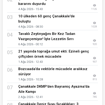
kararını duyurdu
4 Ağu 2026 - 15:43
1126
10 ülkeden 60 genç Çanakkale'de
03
buluştu
4 Ağu 2026 - 08:30
1028
Tavaklı Zeytinyağını Bir Kez Tadan
04
Vazgeçemiyor! İşte Lezzetin Sırrı
6 Ağu 2026 - 00:12
920
21 yaşında toprağa umut ekti: Ezineli genç
05
çiftçiden örnek mücadele
1 Ağu 2026 - 12:43
907
Bozcaada’da vektörle mücadele aralıksız
06
sürüyor
1 Ağu 2026 - 10:28
815
Çanakkale DKMP'den Bayramiç Ayazma'da
07
Aile Kampı
2 Ağu 2026 - 12:41
785
Çanakkale Deniz Suyu Sıcaklıkları: 3