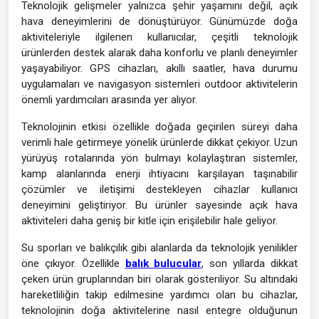
Teknolojik gelişmeler yalnızca şehir yaşamını değil, açık
hava deneyimlerini de dönüştürüyor. Günümüzde doğa
aktiviteleriyle ilgilenen kullanıcılar, çeşitli teknolojik
ürünlerden destek alarak daha konforlu ve planlı deneyimler
yaşayabiliyor. GPS cihazları, akıllı saatler, hava durumu
uygulamaları ve navigasyon sistemleri outdoor aktivitelerin
önemli yardımcıları arasında yer alıyor.
Teknolojinin etkisi özellikle doğada geçirilen süreyi daha
verimli hale getirmeye yönelik ürünlerde dikkat çekiyor. Uzun
yürüyüş rotalarında yön bulmayı kolaylaştıran sistemler,
kamp alanlarında enerji ihtiyacını karşılayan taşınabilir
çözümler ve iletişimi destekleyen cihazlar kullanıcı
deneyimini geliştiriyor. Bu ürünler sayesinde açık hava
aktiviteleri daha geniş bir kitle için erişilebilir hale geliyor.
Su sporları ve balıkçılık gibi alanlarda da teknolojik yenilikler
öne çıkıyor. Özellikle
balık bulucular
, son yıllarda dikkat
çeken ürün gruplarından biri olarak gösteriliyor. Su altındaki
hareketliliğin takip edilmesine yardımcı olan bu cihazlar,
teknolojinin doğa aktivitelerine nasıl entegre olduğunun