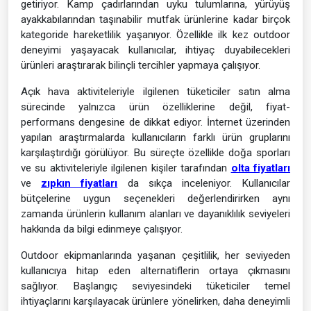
getiriyor. Kamp çadırlarından uyku tulumlarına, yürüyüş
ayakkabılarından taşınabilir mutfak ürünlerine kadar birçok
kategoride hareketlilik yaşanıyor. Özellikle ilk kez outdoor
deneyimi yaşayacak kullanıcılar, ihtiyaç duyabilecekleri
ürünleri araştırarak bilinçli tercihler yapmaya çalışıyor.
Açık hava aktiviteleriyle ilgilenen tüketiciler satın alma
sürecinde yalnızca ürün özelliklerine değil, fiyat-
performans dengesine de dikkat ediyor. İnternet üzerinden
yapılan araştırmalarda kullanıcıların farklı ürün gruplarını
karşılaştırdığı görülüyor. Bu süreçte özellikle doğa sporları
ve su aktiviteleriyle ilgilenen kişiler tarafından
olta fiyatları
ve
zıpkın fiyatları
da sıkça inceleniyor. Kullanıcılar
bütçelerine uygun seçenekleri değerlendirirken aynı
zamanda ürünlerin kullanım alanları ve dayanıklılık seviyeleri
hakkında da bilgi edinmeye çalışıyor.
Outdoor ekipmanlarında yaşanan çeşitlilik, her seviyeden
kullanıcıya hitap eden alternatiflerin ortaya çıkmasını
sağlıyor. Başlangıç seviyesindeki tüketiciler temel
ihtiyaçlarını karşılayacak ürünlere yönelirken, daha deneyimli