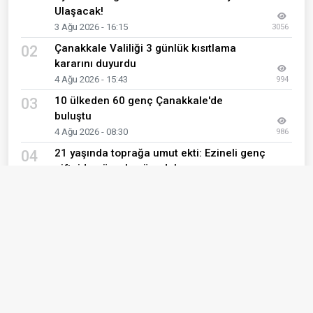
Ulaşacak!
3 Ağu 2026 - 16:15
3056
Çanakkale Valiliği 3 günlük kısıtlama
02
kararını duyurdu
4 Ağu 2026 - 15:43
994
10 ülkeden 60 genç Çanakkale'de
03
buluştu
4 Ağu 2026 - 08:30
986
21 yaşında toprağa umut ekti: Ezineli genç
04
çiftçiden örnek mücadele
1 Ağu 2026 - 12:43
898
Tavaklı Zeytinyağını Bir Kez Tadan
05
Vazgeçemiyor! İşte Lezzetin Sırrı
6 Ağu 2026 - 00:12
873
Bozcaada’da vektörle mücadele aralıksız
06
sürüyor
1 Ağu 2026 - 10:28
808
Çanakkale DKMP'den Bayramiç Ayazma'da