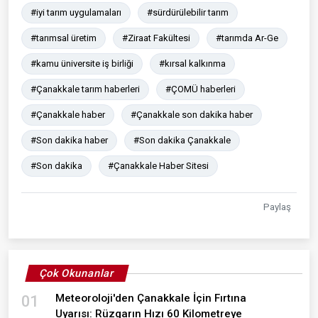
#iyi tarım uygulamaları
#sürdürülebilir tarım
#tarımsal üretim
#Ziraat Fakültesi
#tarımda Ar-Ge
#kamu üniversite iş birliği
#kırsal kalkınma
#Çanakkale tarım haberleri
#ÇOMÜ haberleri
#Çanakkale haber
#Çanakkale son dakika haber
#Son dakika haber
#Son dakika Çanakkale
#Son dakika
#Çanakkale Haber Sitesi
Paylaş
Çok Okunanlar
Meteoroloji'den Çanakkale İçin Fırtına
01
Uyarısı: Rüzgarın Hızı 60 Kilometreye