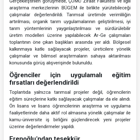
Gerçekleştirilen görüşmede, ÇOMÜ Ziraat Fakültesi ve ilgili
araştırma merkezlerinin BÜGEM ile birlikte yürütebileceği
çalışmalar değerlendirildi. Tarımsal üretimde verimliliğin
artırılması, organik tarım uygulamalarının geliştirilmesi, iyi
tarım yöntemlerinin yaygınlaştırılması ve sürdürülebilir
üretim modelleri üzerine yapılabilecek Ar-Ge çalışmaları
toplantının öne çıkan başlıkları arasında yer aldı. Bölgesel
kalkınmaya katkı sağlayacak projeler, üreticilere yönelik
çalışmalar ve bilimsel araştırmaların sahaya aktarılması
konusunda görüş alışverişinde bulunuldu.
Öğrenciler için uygulamalı eğitim
fırsatları değerlendirildi
Toplantıda yalnızca tarımsal projeler değil, öğrencilerin
eğitim süreçlerine katkı sağlayacak çalışmalar da ele alındı.
Ön lisans ve lisans öğrencilerinin araştırma ve uygulama
faaliyetlerinde daha aktif rol almasına yönelik çalışmalar ile
kamu-üniversite iş birliğini güçlendirecek yeni projeler
üzerine değerlendirmeler yapıldı.
Erenoğlu’ndan teşekkür