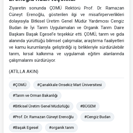
Ziyaretin sonunda ÇOMÜ Rektörü Prof. Dr. Ramazan
Cüneyt Erenoğlu, gösterilen ilgi ve misafirperverlikleri
dolayısıyla Bitkisel Üretim Genel Müdür Yardımcısı Cengiz
Budan ile İyi Tarım Uygulamaları ve Organik Tarım Daire
Başkanı Başak Egesel’e teşekkür etti. ÇOMÜ, tarım ve gıda
alanında yürüttüğü bilimsel çalışmalar, araştırma faaliyetleri
ve kamu kurumlarıyla geliştirdiği iş birlikleriyle sürdürülebilir
tarım, kırsal kalkınma ve uygulamalı eğitim alanlarında
çalışmalarını sürdürüyor.
(ATİLLA AKIN)
#ÇOMÜ
#Çanakkale Onsekiz Mart Üniversitesi
#Tarım ve Orman Bakanlığı
#Bitkisel Üretim Genel Müdürlüğü
#BÜGEM
#Prof. Dr. Ramazan Cüneyt Erenoğlu
#Cengiz Budan
#Başak Egesel
#organik tarım