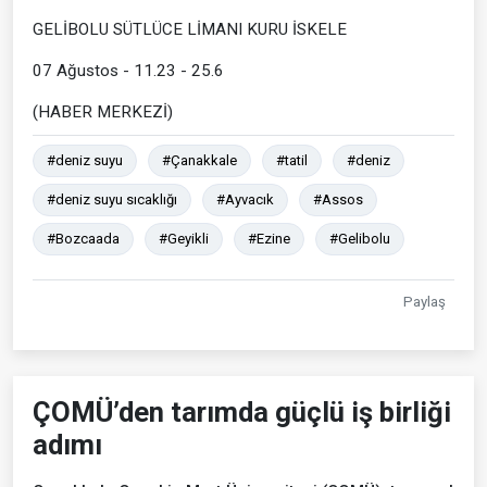
GELİBOLU SÜTLÜCE LİMANI KURU İSKELE
07 Ağustos - 11.23 - 25.6
(HABER MERKEZİ)
#deniz suyu
#Çanakkale
#tatil
#deniz
#deniz suyu sıcaklığı
#Ayvacık
#Assos
#Bozcaada
#Geyikli
#Ezine
#Gelibolu
Paylaş
ÇOMÜ’den tarımda güçlü iş birliği
adımı