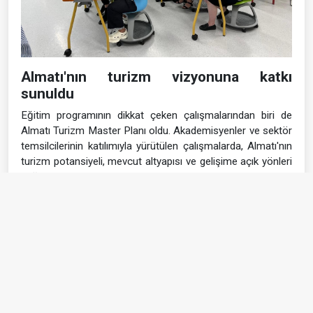
Almatı'nın turizm vizyonuna katkı
sunuldu
Eğitim programının dikkat çeken çalışmalarından biri de
Almatı Turizm Master Planı oldu. Akademisyenler ve sektör
temsilcilerinin katılımıyla yürütülen çalışmalarda, Almatı'nın
turizm potansiyeli, mevcut altyapısı ve gelişime açık yönleri
değerlendirildi. Çalıştay sonunda kentin turizm vizyonuna
katkı sağlayacak çeşitli öneriler ortaya konuldu.