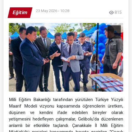
23 May 2026 - 10:28
Eğitim
815
Milli Eğitim Bakanlığı tarafından yürütülen Türkiye Yüzyılı
Maarif Modeli vizyonu kapsamında öğrencilerin üretken,
düşünen ve kendini ifade edebilen bireyler olarak
yetişmesini hedefleyen çalışmalar, Gelibolu’da düzenlenen
anlamlı bir etkinlikle taçlandı. Çanakkale İl Milli Eğitim
Müdürlüğü projeleri kapsamında hayata geçirilen “Çocuk