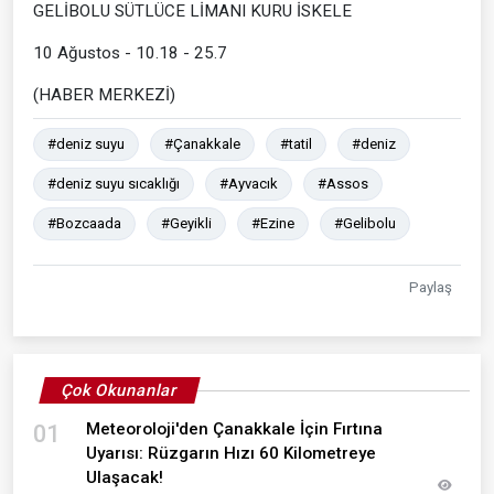
GELİBOLU SÜTLÜCE LİMANI KURU İSKELE
10 Ağustos - 10.18 - 25.7
(HABER MERKEZİ)
#deniz suyu
#Çanakkale
#tatil
#deniz
#deniz suyu sıcaklığı
#Ayvacık
#Assos
#Bozcaada
#Geyikli
#Ezine
#Gelibolu
Paylaş
Çok Okunanlar
Meteoroloji'den Çanakkale İçin Fırtına
01
Uyarısı: Rüzgarın Hızı 60 Kilometreye
Ulaşacak!