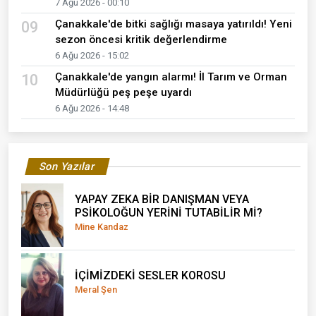
7 Ağu 2026 - 00:10
Çanakkale'de bitki sağlığı masaya yatırıldı! Yeni
09
sezon öncesi kritik değerlendirme
6 Ağu 2026 - 15:02
Çanakkale'de yangın alarmı! İl Tarım ve Orman
10
Müdürlüğü peş peşe uyardı
6 Ağu 2026 - 14:48
Son Yazılar
YAPAY ZEKA BİR DANIŞMAN VEYA
PSİKOLOĞUN YERİNİ TUTABİLİR Mİ?
Mine Kandaz
İÇİMİZDEKİ SESLER KOROSU
Meral Şen