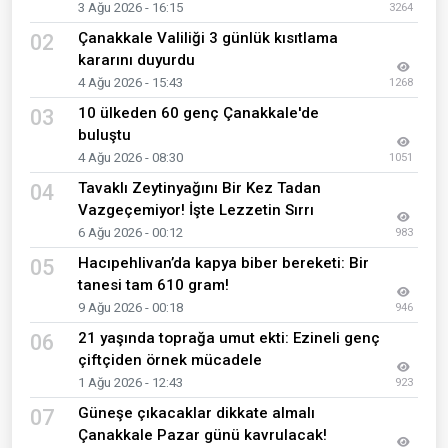
3 Ağu 2026 - 16:15
3264
Çanakkale Valiliği 3 günlük kısıtlama
02
kararını duyurdu
4 Ağu 2026 - 15:43
1268
10 ülkeden 60 genç Çanakkale'de
03
buluştu
4 Ağu 2026 - 08:30
1051
Tavaklı Zeytinyağını Bir Kez Tadan
04
Vazgeçemiyor! İşte Lezzetin Sırrı
6 Ağu 2026 - 00:12
983
Hacıpehlivan’da kapya biber bereketi: Bir
05
tanesi tam 610 gram!
9 Ağu 2026 - 00:18
946
21 yaşında toprağa umut ekti: Ezineli genç
06
çiftçiden örnek mücadele
1 Ağu 2026 - 12:43
923
Güneşe çıkacaklar dikkate almalı
07
Çanakkale Pazar günü kavrulacak!