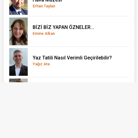
Erhan Taylan
BİZİ BİZ YAPAN ÖZNELER...
Emine Alkan
Yaz Tatili Nasıl Verimli Geçirilebilir?
Yağız Ata
El Nino önce çocukları vuruyor
Doç. Dr. Olcay Uçak