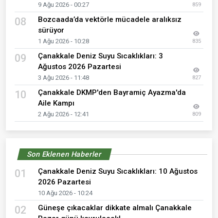
9 Ağu 2026 - 00:27
859
Bozcaada’da vektörle mücadele aralıksız
08
sürüyor
1 Ağu 2026 - 10:28
835
Çanakkale Deniz Suyu Sıcaklıkları: 3
09
Ağustos 2026 Pazartesi
3 Ağu 2026 - 11:48
827
Çanakkale DKMP'den Bayramiç Ayazma'da
10
Aile Kampı
2 Ağu 2026 - 12:41
809
Son Eklenen Haberler
Çanakkale Deniz Suyu Sıcaklıkları: 10 Ağustos
01
2026 Pazartesi
10 Ağu 2026 - 10:24
Güneşe çıkacaklar dikkate almalı Çanakkale
02