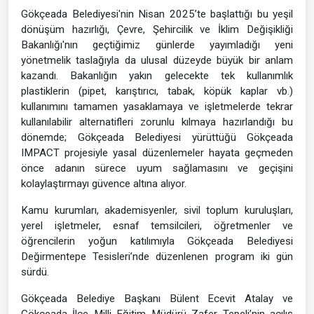
Gökçeada Belediyesi'nin Nisan 2025’te başlattığı bu yeşil
dönüşüm hazırlığı, Çevre, Şehircilik ve İklim Değişikliği
Bakanlığı'nın geçtiğimiz günlerde yayımladığı yeni
yönetmelik taslağıyla da ulusal düzeyde büyük bir anlam
kazandı. Bakanlığın yakın gelecekte tek kullanımlık
plastiklerin (pipet, karıştırıcı, tabak, köpük kaplar vb.)
kullanımını tamamen yasaklamaya ve işletmelerde tekrar
kullanılabilir alternatifleri zorunlu kılmaya hazırlandığı bu
dönemde; Gökçeada Belediyesi yürüttüğü Gökçeada
IMPACT projesiyle yasal düzenlemeler hayata geçmeden
önce adanın sürece uyum sağlamasını ve geçişini
kolaylaştırmayı güvence altına alıyor.
Kamu kurumları, akademisyenler, sivil toplum kuruluşları,
yerel işletmeler, esnaf temsilcileri, öğretmenler ve
öğrencilerin yoğun katılımıyla Gökçeada Belediyesi
Değirmentepe Tesisleri’nde düzenlenen program iki gün
sürdü.
Gökçeada Belediye Başkanı Bülent Ecevit Atalay ve
Gökçeada İlçe Milli Eğitim Müdürü Zafer Tepeli’nin açılış