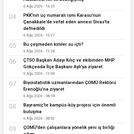
6 Ağu 2026 - 16:33
PKK’nın üç numaralı ismi Karasu’nun
04
Çanakkale'de vefat eden annesi Sivas’ta
defnedildi
6 Ağu 2026 - 16:27
Bu çeşmeden kimler su içti?
05
6 Ağu 2026 - 13:28
ÇTSO Başkan Adayı Kılıç ve ekibinden MHP
06
Gökçeada İlçe Başkanı Aylı'ya ziyaret
6 Ağu 2026 - 13:06
Biyoistatistik uzmanlarından ÇOMÜ Rektörü
07
Erenoğlu’na ziyaret
6 Ağu 2026 - 08:18
Bayramiç’te kampüs-köy projesi için önemli
08
buluşma
6 Ağu 2026 - 08:02
ÇOMÜ'den çalışanlara yönelik yeni iş birliği
09
adımı