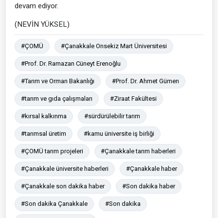
devam ediyor.
(NEVİN YÜKSEL)
#ÇOMÜ
#Çanakkale Onsekiz Mart Üniversitesi
#Prof. Dr. Ramazan Cüneyt Erenoğlu
#Tarım ve Orman Bakanlığı
#Prof. Dr. Ahmet Gümen
#tarım ve gıda çalışmaları
#Ziraat Fakültesi
#kırsal kalkınma
#sürdürülebilir tarım
#tarımsal üretim
#kamu üniversite iş birliği
#ÇOMÜ tarım projeleri
#Çanakkale tarım haberleri
#Çanakkale üniversite haberleri
#Çanakkale haber
#Çanakkale son dakika haber
#Son dakika haber
#Son dakika Çanakkale
#Son dakika