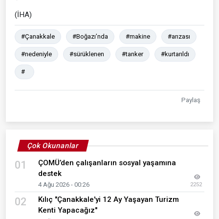
(İHA)
#Çanakkale
#Boğazı’nda
#makine
#arızası
#nedeniyle
#sürüklenen
#tanker
#kurtarıldı
#
Paylaş
Çok Okunanlar
ÇOMÜ’den çalışanların sosyal yaşamına
01
destek
4 Ağu 2026 - 00:26
2252
Kılıç "Çanakkale'yi 12 Ay Yaşayan Turizm
02
Kenti Yapacağız"