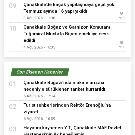
Çanakkale’de kaçak yapılaşmaya geçit yok:
09
Temmuz ayında 16 yapı yıkıldı
3 Ağu 2026 - 11:38
949
Çanakkale Boğaz ve Garnizon Komutanı
10
Tuğamiral Mustafa Biçen emekliye sevk
edildi
4 Ağu 2026 - 16:35
911
Son Eklenen Haberler
Çanakkale Boğazı’nda makine arızası
01
nedeniyle sürüklenen tanker kurtarıldı
6 Ağu 2026 - 17:14
Turist rehberlerinden Rektör Erenoğlu’na
02
ziyaret
6 Ağu 2026 - 16:39
Hayatını kaybeden Y.T., Çanakkale MAE Devlet
03
Hastanesi'nin ilk bebeğiymiş