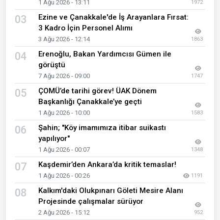
1 Ağu 2026 - 13:11
1972
Ezine ve Çanakkale'de İş Arayanlara Fırsat:
03
3 Kadro İçin Personel Alımı
3 Ağu 2026 - 12:14
1863
Erenoğlu, Bakan Yardımcısı Gümen ile
04
görüştü
7 Ağu 2026 - 09:00
1747
ÇOMÜ’de tarihi görev! ÜAK Dönem
05
Başkanlığı Çanakkale’ye geçti
1 Ağu 2026 - 10:00
1583
Şahin; "Köy imamımıza itibar suikastı
06
yapılıyor"
1 Ağu 2026 - 00:07
1348
Kaşdemir’den Ankara’da kritik temaslar!
07
1 Ağu 2026 - 00:26
1191
Kalkım'daki Olukpınarı Göleti Mesire Alanı
08
Projesinde çalışmalar sürüyor
2 Ağu 2026 - 15:12
952