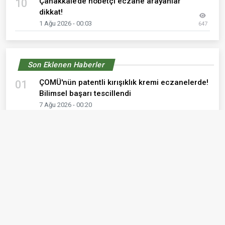
Çanakkale’de nöbetçi eczane arayanlar
10
dikkat!
1 Ağu 2026 - 00:03
647
Son Eklenen Haberler
ÇOMÜ'nün patentli kırışıklık kremi eczanelerde!
01
Bilimsel başarı tescillendi
7 Ağu 2026 - 00:20
ÇOMÜ Hastanesi ile Ezine Belediyesi arasında
02
önemli iş birliği
7 Ağu 2026 - 00:14
7 Ağustos 2026 Cuma günü Çanakkale ve
03
Kepez eczane listesi
7 Ağu 2026 - 00:02
Müdür Görgülü'den Çanakkale UMKE ekibine
04
ziyaret
6 Ağu 2026 - 12:19