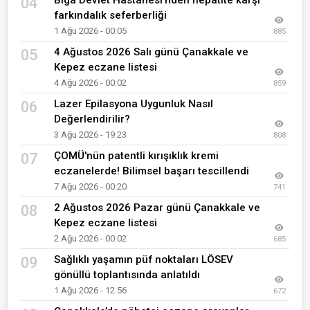
Biga Devlet Hastanesi’nden hepatite karşı
04
farkındalık seferberliği
1 Ağu 2026 - 00:05
885
4 Ağustos 2026 Salı günü Çanakkale ve
05
Kepez eczane listesi
4 Ağu 2026 - 00:02
859
Lazer Epilasyona Uygunluk Nasıl
06
Değerlendirilir?
3 Ağu 2026 - 19:23
808
ÇOMÜ'nün patentli kırışıklık kremi
07
eczanelerde! Bilimsel başarı tescillendi
7 Ağu 2026 - 00:20
741
2 Ağustos 2026 Pazar günü Çanakkale ve
08
Kepez eczane listesi
2 Ağu 2026 - 00:02
685
Sağlıklı yaşamın püf noktaları LÖSEV
09
gönüllü toplantısında anlatıldı
1 Ağu 2026 - 12:56
672