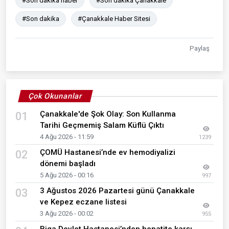
#Son dakika haber
#Son dakika Çanakkale
#Son dakika
#Çanakkale Haber Sitesi
Paylaş
Çok Okunanlar
Çanakkale'de Şok Olay: Son Kullanma
01
Tarihi Geçmemiş Salam Küflü Çıktı
4 Ağu 2026 - 11:59
1239
ÇOMÜ Hastanesi’nde ev hemodiyalizi
02
dönemi başladı
5 Ağu 2026 - 00:16
997
3 Ağustos 2026 Pazartesi günü Çanakkale
03
ve Kepez eczane listesi
3 Ağu 2026 - 00:02
955