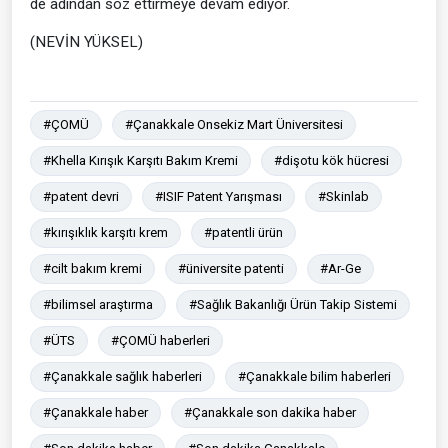
de adından söz ettirmeye devam ediyor.
(NEVİN YÜKSEL)
#ÇOMÜ
#Çanakkale Onsekiz Mart Üniversitesi
#Khella Kırışık Karşıtı Bakım Kremi
#dişotu kök hücresi
#patent devri
#ISIF Patent Yarışması
#Skinlab
#kırışıklık karşıtı krem
#patentli ürün
#cilt bakım kremi
#üniversite patenti
#Ar-Ge
#bilimsel araştırma
#Sağlık Bakanlığı Ürün Takip Sistemi
#ÜTS
#ÇOMÜ haberleri
#Çanakkale sağlık haberleri
#Çanakkale bilim haberleri
#Çanakkale haber
#Çanakkale son dakika haber