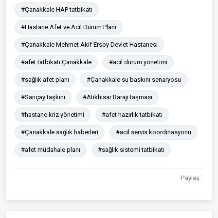
#Çanakkale HAP tatbikatı
#Hastane Afet ve Acil Durum Planı
#Çanakkale Mehmet Akif Ersoy Devlet Hastanesi
#afet tatbikatı Çanakkale
#acil durum yönetimi
#sağlık afet planı
#Çanakkale su baskını senaryosu
#Sarıçay taşkını
#Atikhisar Barajı taşması
#hastane kriz yönetimi
#afet hazırlık tatbikatı
#Çanakkale sağlık haberleri
#acil servis koordinasyonu
#afet müdahale planı
#sağlık sistemi tatbikatı
Paylaş