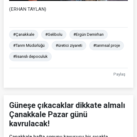
(ERHAN TAYLAN)
#Çanakkale
#Gelibolu
#Ergün Demirhan
#Tarım Müdürlüğü
#üretici ziyareti
#tarımsal proje
#lisanslı depoculuk
Paylaş
Güneşe çıkacaklar dikkate almalı
Çanakkale Pazar günü
kavrulacak!
Çanakkale hafta sonunu kavurucu bir sıcakla