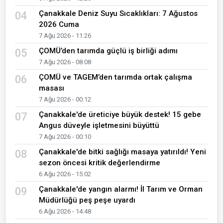
Çanakkale Deniz Suyu Sıcaklıkları: 7 Ağustos
04
2026 Cuma
7 Ağu 2026 - 11:26
ÇOMÜ’den tarımda güçlü iş birliği adımı
05
7 Ağu 2026 - 08:08
ÇOMÜ ve TAGEM’den tarımda ortak çalışma
06
masası
7 Ağu 2026 - 00:12
Çanakkale'de üreticiye büyük destek! 15 gebe
07
Angus düveyle işletmesini büyüttü
7 Ağu 2026 - 00:10
Çanakkale'de bitki sağlığı masaya yatırıldı! Yeni
08
sezon öncesi kritik değerlendirme
6 Ağu 2026 - 15:02
Çanakkale'de yangın alarmı! İl Tarım ve Orman
09
Müdürlüğü peş peşe uyardı
6 Ağu 2026 - 14:48