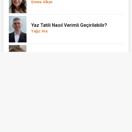
Emine Alkan
Yaz Tatili Nasıl Verimli Geçirilebilir?
Yağız Ata
El Nino önce çocukları vuruyor
Doç. Dr. Olcay Uçak
Bizi Takip Edin