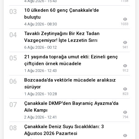
4 Ağu 2026 - 15:43
1158
10 ülkeden 60 genç Çanakkale'de
03
buluştu
4 Ağu 2026 - 08:30
1033
Tavaklı Zeytinyağını Bir Kez Tadan
04
Vazgeçemiyor! İşte Lezzetin Sırrı
6 Ağu 2026 - 00:12
941
21 yaşında toprağa umut ekti: Ezineli genç
05
çiftçiden örnek mücadele
1 Ağu 2026 - 12:43
912
Bozcaada’da vektörle mücadele aralıksız
06
sürüyor
1 Ağu 2026 - 10:28
823
Çanakkale DKMP'den Bayramiç Ayazma'da
07
Aile Kampı
2 Ağu 2026 - 12:41
794
Çanakkale Deniz Suyu Sıcaklıkları: 3
08
Ağustos 2026 Pazartesi